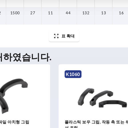
2
1500
27
11
44
132
13
16
표 확대
매하였습니다.
K0219
 그립, 작동 측 또는 뒤쪽에
산화 처리 알루미늄 보우 그립
형, 원형 프로파일 Ø 10, 뒤