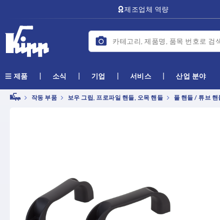
text.skipToContent
text.skipToNavigation
제조업체 역량
소식
기업
서비스
산업 분야
제품
작동 부품
보우 그립, 프로파일 핸들, 오목 핸들
풀 핸들 / 튜브 핸