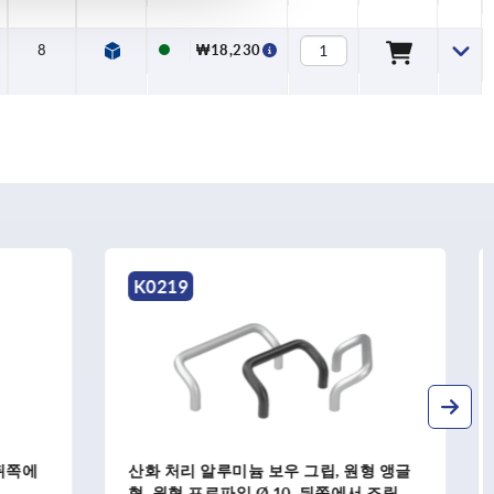
8
₩18,230
K0218
, 원형 앵글
스틸 혹은 폴딩이 가능한 스테인레스 원형
쪽에서 조립
보우 그립