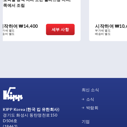
시작하여
₩10,680
시작하여
세부 사항
부가세 별도
부가세 별도
배송비 별도
배송비 별도
최신 소식
소식
박람회
KIPP Korea (한국 킵 유한회사)
경기도 화성시 동탄영천로150
D506호
기업
(18462)