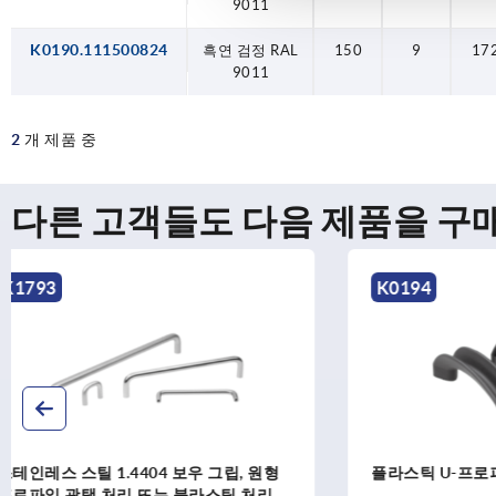
9011
K0190.111500824
흑연 검정 RAL
150
9
17
9011
2
개 제품 중
다른 고객들도 다음 제품을 구
K0194
K1060
플라스틱 U-프로파일 아치형 그립
플라스틱 보우
서 조립