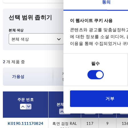
동의
선택 범위 좁히기
이 웹사이트 쿠키 사용
콘텐츠와 광고를 맞춤설정하고
에 대한 정보를 소셜 미디어,
본체 색상
A
D
이용을 통해 수집되었거나 귀하
흑연 검정 RAL 9011
117
9
동
2
개 제품 중
150
필수
의
선
재고 현황은 하루에 여러 번 정기적으로 업
가용성
택
된 배송일을 확인하실 수 있습니다.
거부
주문 번호
본체 색상
A
D
L
K0190.111170824
흑연 검정 RAL
117
9
13