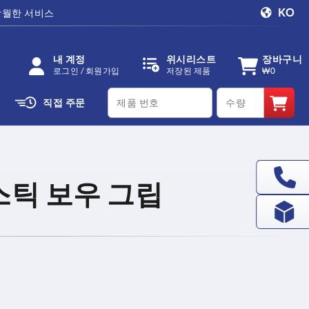
KO
탁월한 서비스
내 계정
위시리스트
장바구니
로그인 / 회원가입
저장된 제품
₩0
productCode
qty
직접 주문
스틱 보우 그립