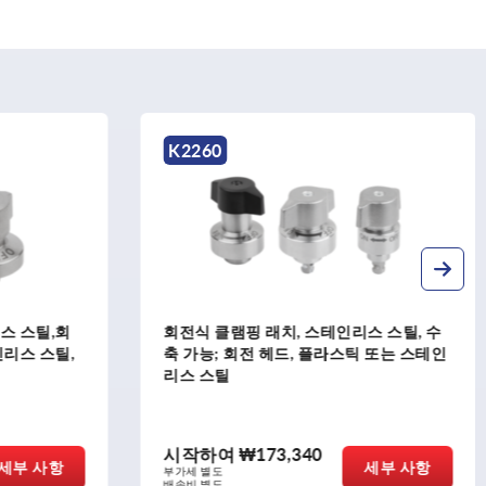
K2326
테인리스 스틸, 수
회전식 클램핑 래치, 오목 그립 있음
플라스틱 또는 스테인
시작하여
₩174,070
세부 사항
세부 사항
부가세 별도
배송비 별도