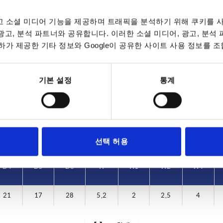
 소셜 미디어 기능을 제공하며 트래픽을 분석하기 위해 쿠키를 사
 광고, 분석 파트너와 공유합니다. 이러한 소셜 미디어, 광고, 분석
가 제공한 기타 정보와 Google이 공유한 사이트 사용 정보를 조
D2
D4
28
21
기본 설정
통계
표 확대
데이트됩니다. 주문 완료 전 마지막 단계에서 확정
7~9 영업일
10-26 캘린더 일
선택 허용
D4
D5
D6
H
H1
H2
H4
21
17
28
5,2
2
2,5
4