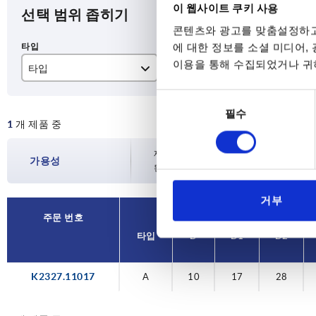
이 웹사이트 쿠키 사용
선택 범위 좁히기
콘텐츠와 광고를 맞춤설정하고
에 대한 정보를 소셜 미디어,
이용을 통해 수집되었거나 귀하
타입
D
D1
동
A
10
17
필수
의
1
개 제품 중
선
택
재고 현황은 하루에 여러 번 정기적으로 업
가용성
된 배송일을 확인하실 수 있습니다.
거부
주문 번호
타입
D
D1
D2
K2327.11017
A
10
17
28