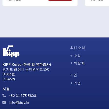
최신 소식
소식
박람회
KIPP Korea (한국 킵 유한회사)
경기도 화성시 동탄영천로150
D506호
기업
(18462)
기업
지점
+82 31 375 5808
info@kipp.kr