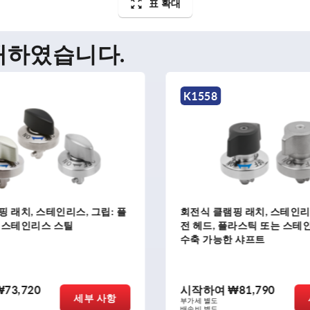
표 확대
매하였습니다.
58
K2260
 클램핑 래치, 스테인리스 스틸,회
회전식 클램핑 래치, 스
드, 플라스틱 또는 스테인리스 스틸,
축 가능; 회전 헤드, 
가능한 샤프트
리스 스틸
하여
₩81,790
시작하여
₩173,340
세부 사항
별도
부가세 별도
별도
배송비 별도