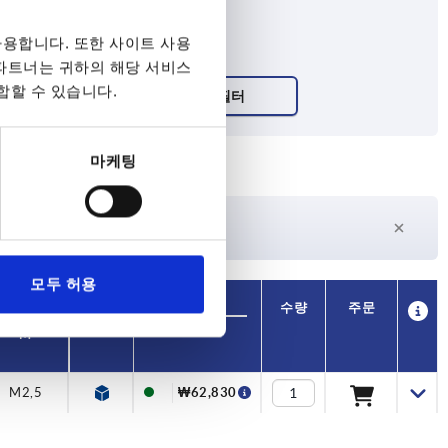
용합니다. 또한 사이트 사용
 파트너는 귀하의 해당 서비스
합할 수 있습니다.
마케팅
27일 이상
수
현재 재고 없음
모두 허용
가용성
CAD
수량
주문
가격
M
M2,5
₩62,830