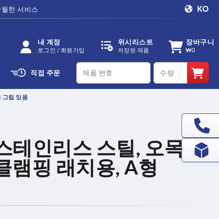
KO
탁월한 서비스
내 계정
위시리스트
장바구니
로그인 / 회원가입
저장된 제품
₩0
productCode
qty
직접 주문
 그립 있음
스테인리스 스틸, 오목 그
클램핑 래치용, A형