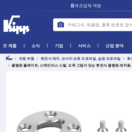
text.skipToContent
text.skipToNavigation
제조업체 역량
소식
기업
서비스
산업 분야
제품
작동 부품
회전식 래치, 모서리 보호 프로파일, 실링 프로파일
회
클램핑 플레이트, 스테인리스 스틸, 오목 그립이 있는 회전식 클램핑 래치용,