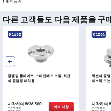
1
개 제품 중
다른 고객들도 다음 제품을 구
K1061
K15
회전식 클램핑 래치, 스테인리스, 그립: 플
회전식
라스틱 또는 스테인리스 스틸
전 헤
수축 
시작하여
₩73,720
시작
세부 사항
부가세 별도
부가세 
배송비 별도
배송비 