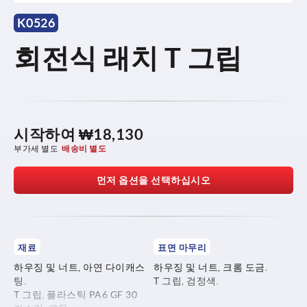
K0526
회전식 래치 T 그립
시작하여
₩18,130
부가세 별도
배송비 별도
먼저 옵션을 선택하십시오
재료
표면 마무리
하우징 및 너트, 아연 다이캐스
하우징 및 너트, 크롬 도금.
팅.
T 그립, 검정색.
T 그립, 플라스틱 PA6 GF 30