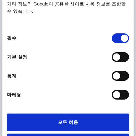
기타 정보와 Google이 공유한 사이트 사용 정보를 조합할
회전식 클램핑 래치, 동일, H=18,5, 아연
수 있습니다.
액추에이션=잠금형 T 그립
렌치 사이즈=27
높이=18,5
주문 번호:
K0526.2183
동
필수
의
₩22,690
세부 사항
선
부가세 별도
배송비 별도
택
기본 설정
제품 상세 정보
통계
CAD
마케팅
다운로드
모두 허용