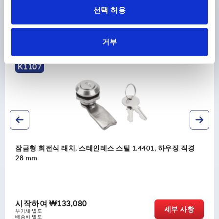
선택 허용
다른 고객들도 다음 제품을 구매하였습니
다.
거부
K1354
식 래치, 스테인레스 스틸 1.4401, 하우징 직경
회전식 래
₩133,080
시작하
세부 사항
부가세 별도
배송비 별도