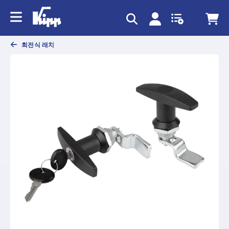
text.skipToContent
text.skipToNavigation
회전식 래치