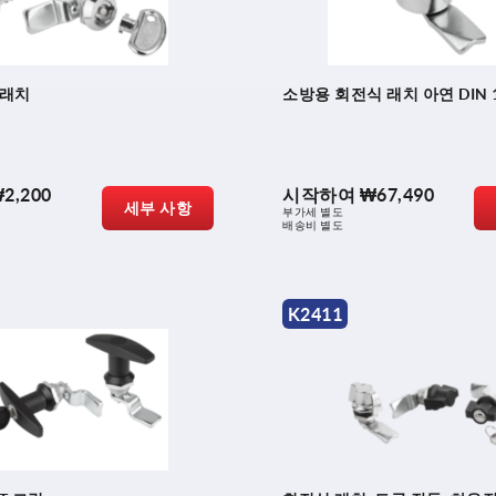
 래치
소방용 회전식 래치 아연 DIN 1
2,200
시작하여
₩67,490
세부 사항
부가세 별도
배송비 별도
K2411