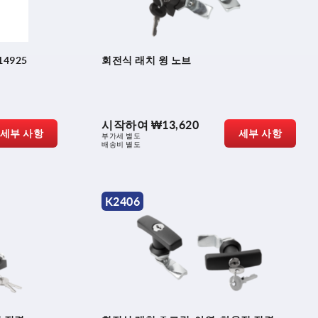
4925
회전식 래치 윙 노브
시작하여
₩13,620
세부 사항
세부 사항
부가세 별도
배송비 별도
K2406