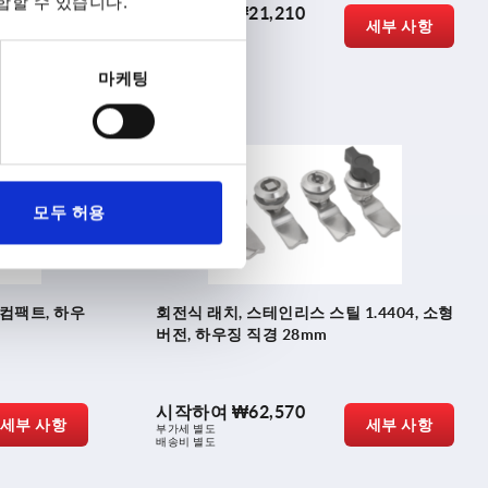
합할 수 있습니다.
시작하여
₩21,210
세부 사항
세부 사항
부가세 별도
배송비 별도
마케팅
K1351
모두 허용
컴팩트, 하우
회전식 래치, 스테인리스 스틸 1.4404, 소형
버전, 하우징 직경 28mm
시작하여
₩62,570
세부 사항
세부 사항
부가세 별도
배송비 별도