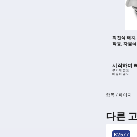
회전식 래치,
작동, 자물
시작하여
₩
부가세 별도
배송비 별도
항목 / 페이지
다른 
새로운
새로운
K2575
K2577