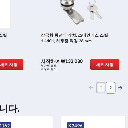
스틸
잠금형 회전식 래치, 스테인레스 스틸
1.4401, 하우징 직경 28 mm
시작하여
₩133,080
세부 사항
세부 사항
부가세 별도
배송비 별도
(current)
1
2
니다.
2162
K2496