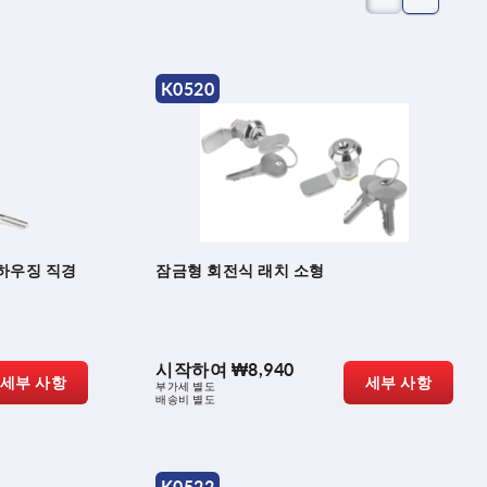
K0520
 하우징 직경
잠금형 회전식 래치 소형
시작하여
₩8,940
세부 사항
세부 사항
부가세 별도
배송비 별도