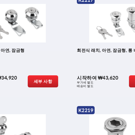
K2217
 아연, 잠금형
회전식 래치, 아연, 잠금형, 롱
34,920
시작하여
₩43,620
세부 사항
부가세 별도
배송비 별도
K2219