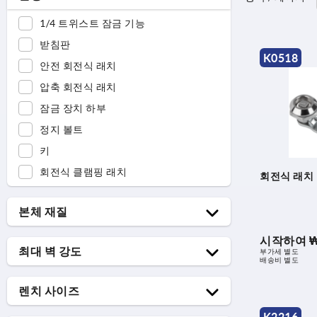
1/4 트위스트 잠금 기능
받침판
K0518
안전 회전식 래치
압축 회전식 래치
잠금 장치 하부
정지 볼트
키
회전식 클램핑 래치
회전식 래치 
본체 재질
스테인레스 스틸
시작하여
₩
최대 벽 강도
부가세 별도
스테인레스 스틸 A4
배송비 별도
1,5-8
스틸
렌치 사이즈
4
아연