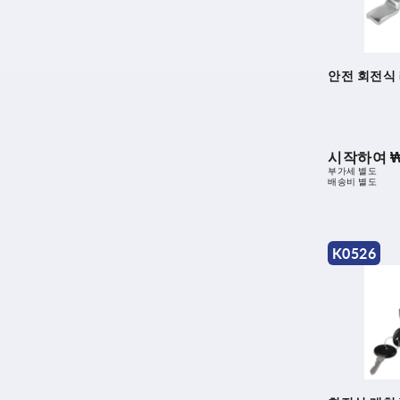
안전 회전식
시작하여
₩
부가세 별도
배송비 별도
K0526