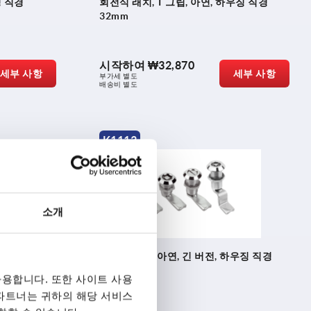
징 직경
회전식 래치, T 그립, 아연, 하우징 직경
32mm
시작하여
₩32,870
세부 사항
세부 사항
부가세 별도
배송비 별도
K1113
소개
회전식 래치, 아연, 긴 버전, 하우징 직경
32mm
용합니다. 또한 사이트 사용
 파트너는 귀하의 해당 서비스