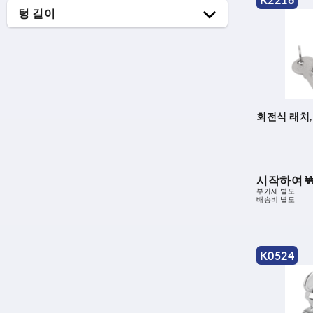
K2216
13
5
플라스틱
텅 길이
20
7
37
27
8
40
42
14
40,5
18
42,5
20
회전식 래치,
43
26
44
30
45
40
시작하여
₩
부가세 별도
50
배송비 별도
K0524