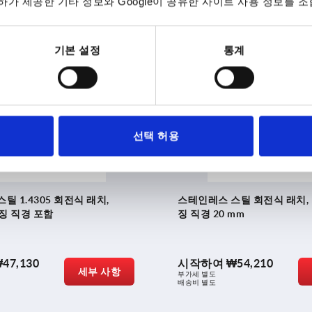
가 제공한 기타 정보와 Google이 공유한 사이트 사용 정보를 조
22,380
시작하여
₩19,540
세부 사항
부가세 별도
배송비 별도
기본 설정
통계
K1360
선택 허용
틸 1.4305 회전식 래치,
스테인레스 스틸 회전식 래치, 
우징 직경 포함
징 직경 20 mm
47,130
시작하여
₩54,210
세부 사항
부가세 별도
배송비 별도