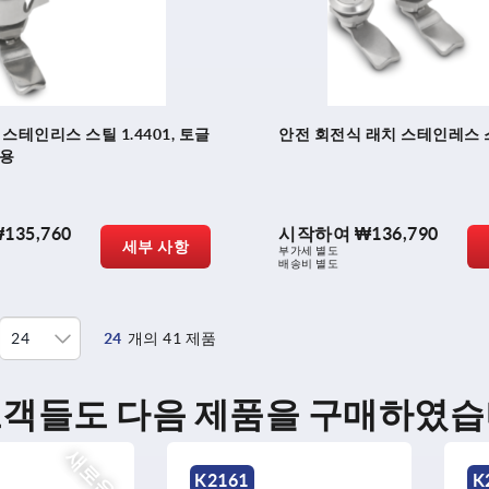
 스테인리스 스틸 1.4401, 토글
안전 회전식 래치 스테인레스 
쇠용
135,760
시작하여
₩136,790
세부 사항
부가세 별도
배송비 별도
24
개의 41 제품
고객들도 다음 제품을 구매하였습
새로운
K2161
K