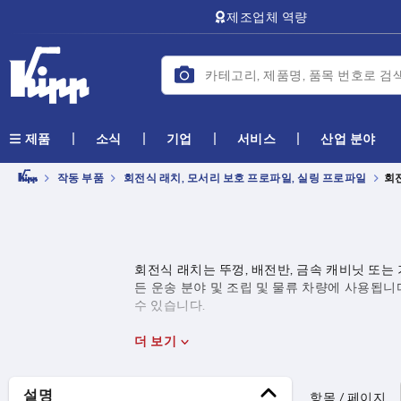
text.skipToContent
text.skipToNavigation
제조업체 역량
소식
기업
서비스
산업 분야
제품
작동 부품
회전식 래치, 모서리 보호 프로파일, 실링 프로파일
회
회전식 래치는 뚜껑, 배전반, 금속 캐비닛 또는
든 운송 분야 및 조립 및 물류 차량에 사용됩
수 있습니다.
더 보기
설명
항목 / 페이지