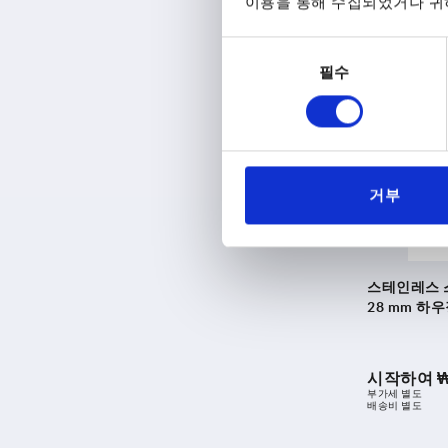
이용을 통해 수집되었거나 귀하
시작하여
₩
부가세 별도
배송비 별도
동
필수
의
선
K1106
택
거부
스테인레스 스
28 mm 하
시작하여
₩
부가세 별도
배송비 별도