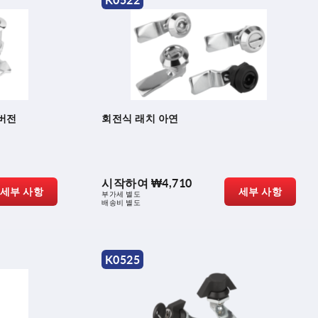
K0522
 버전
회전식 래치 아연
시작하여
₩4,710
세부 사항
세부 사항
부가세 별도
배송비 별도
K0525