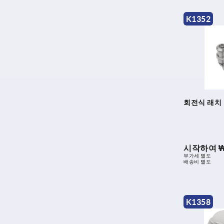
K1352
회전식 래치 
시작하여
₩
부가세 별도
배송비 별도
K1358