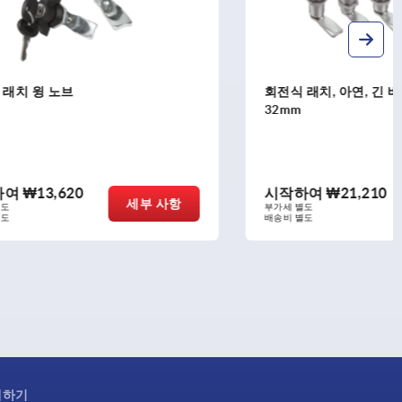
회전식 래치, 아연, 긴 버전, 하우징 직경
32mm
시작하여
₩21,210
세부 사항
세부 사항
부가세 별도
배송비 별도
제하기