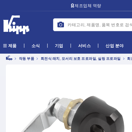
text.skipToContent
text.skipToNavigation
제조업체 역량
소식
기업
서비스
산업 분야
제품
작동 부품
회전식 래치, 모서리 보호 프로파일, 실링 프로파일
회