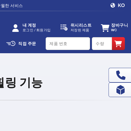
KO
탁월한 서비스
내 계정
위시리스트
장바구니
로그인 / 회원가입
저장된 제품
₩0
productCode
qty
직접 주문
휠링 기능