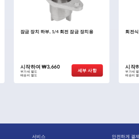
부, 1/4 회전 잠금 장치용
회전식 래치 윙 노브
₩3,660
시작하여
₩13,620
세부 사항
부가세 별도
배송비 별도
서비스
안전하게 결