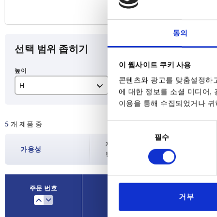
동의
선택 범위 좁히기
이 웹사이트 쿠키 사용
콘텐츠와 광고를 맞춤설정하고
H
L
A
에 대한 정보를 소셜 미디어,
이용을 통해 수집되었거나 귀하
22,4
42
22
5
개 제품 중
44
24
동
필수
의
45
30
재고 현황은 하루에 여러 번 정기적으로 업
선
가용성
된 배송일을 확인하실 수 있습니다.
택
49
35
42
주문 번호
거부
H