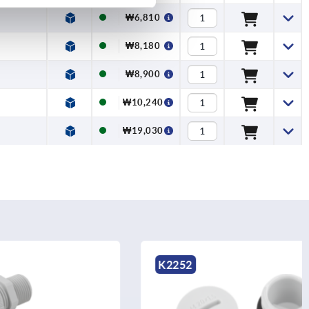
₩6,810
₩8,180
₩8,900
₩10,240
₩19,030
K2252