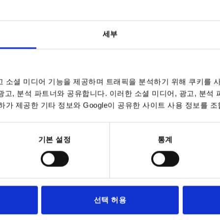
세부
SW1
max. 조임 
 소셜 미디어 기능을 제공하며 트래픽을 분석하기 위해 쿠키를 사
8
15
3,5
 광고, 분석 파트너와 공유합니다. 이러한 소셜 미디어, 광고, 분석
가 제공한 기타 정보와 Google이 공유한 사이트 사용 정보를 조
표 확대
19
6,7
5
24
12
데이트됩니다. 주문 완료 전 마지막 단계에서 확정
7~9 영업일
10-26 캘린더 일
기본 설정
통계
30
13,5
36
H1
SW1
max. 조임 토크 SW1 Nm
46
선택 허용
2,8
15
3,5