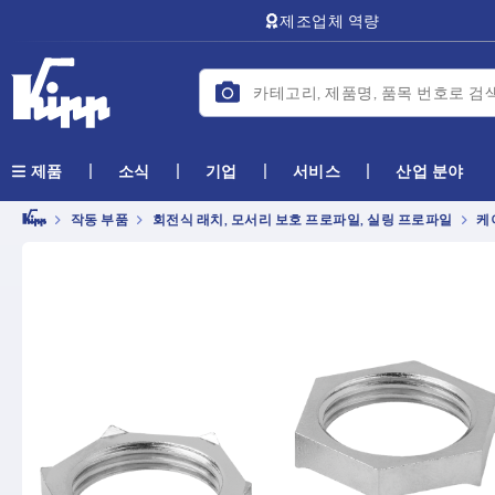
text.skipToContent
text.skipToNavigation
제조업체 역량
소식
기업
서비스
산업 분야
제품
작동 부품
회전식 래치, 모서리 보호 프로파일, 실링 프로파일
케