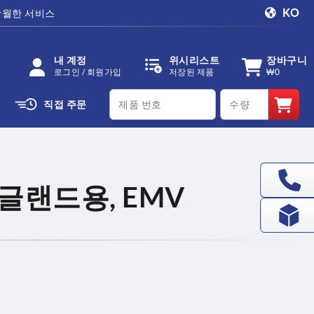
KO
탁월한 서비스
내 계정
위시리스트
장바구니
로그인 / 회원가입
저장된 제품
₩0
productCode
qty
직접 주문
글랜드용, EMV