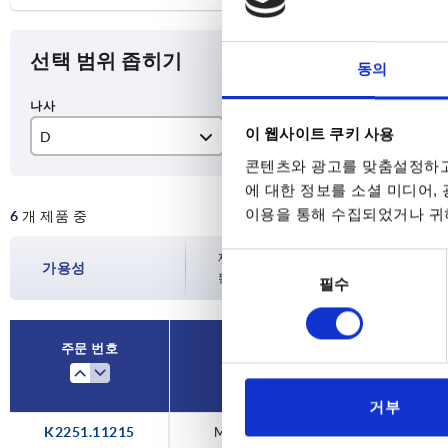
선택 범위 좁히기
동의
이 웹사이트 쿠키 사용
D
H
H1
콘텐츠와 광고를 맞춤설정하고
M12X1,5
3,5
2,
에 대한 정보를 소셜 미디어,
이용을 통해 수집되었거나 귀하
6
개 제품 중
M16x1,5
3,7
3
M20X1,5
4,2
3,
재고 현황은 하루에 여러 번 정기적으로 업
동
가용성
된 배송일을 확인하실 수 있습니다.
필수
의
M25x1,5
4,7
4
선
택
M32x1,5
5,7
5
주문 번호
D
H
M40X1,5
거부
K2251.11215
M12X1,5
3,5