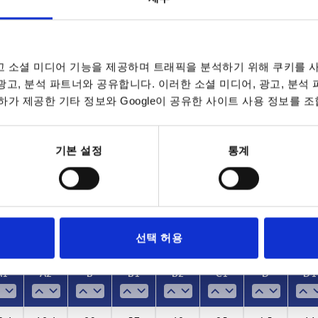
 소셜 미디어 기능을 제공하며 트래픽을 분석하기 위해 쿠키를 사
 광고, 분석 파트너와 공유합니다. 이러한 소셜 미디어, 광고, 분석
가 제공한 기타 정보와 Google이 공유한 사이트 사용 정보를 조
램핑력 F1 N
F2
A1
00
2400
22,4
기본 설정
통계
표 확대
00
4000
28
데이트됩니다. 주문 완료 전 마지막 단계에서 확정
7~9 영업일
10-26 캘린더 일
선택 허용
A1
A1
A2
A2
B
B
B1
B1
B2
B2
C1
C1
D
D
D1
D1