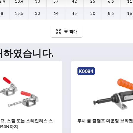
2,4
2,4
28
13,4
15,5
13,4
30
30
30
57
64
57
42
45
42
25
30
25
6,5
8,5
6,5
11
16
11
28
15,5
30
64
45
30
8,5
16
표 확대
매하였습니다.
K2287
램프 마운팅 브라켓 유
푸시 풀 클램프, 스틸, 수평
3000N까지