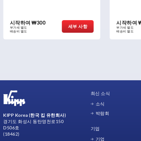
시작하여
₩49,110
시작하
세부 사항
부가세 별도
부가세 별도
배송비 별도
배송비 별도
최신 소식
소식
박람회
KIPP Korea (한국 킵 유한회사)
경기도 화성시 동탄영천로150
D506호
기업
(18462)
기업