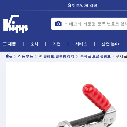
text.skipToContent
text.skipToNavigation
제조업체 역량
소식
기업
서비스
산업 분야
제품
작동 부품
퀵 클램프, 클램핑 장치
푸쉬 풀 토글 클램프
푸시 풀