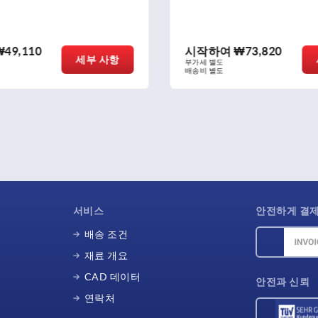
여
₩73,820
시작하여
₩46,640
세부 사항
부가세 별도
배송비 별도
서비스
안전하게 결
배송 조건
재료 개요
CAD 데이터
안전과 신뢰
연락처