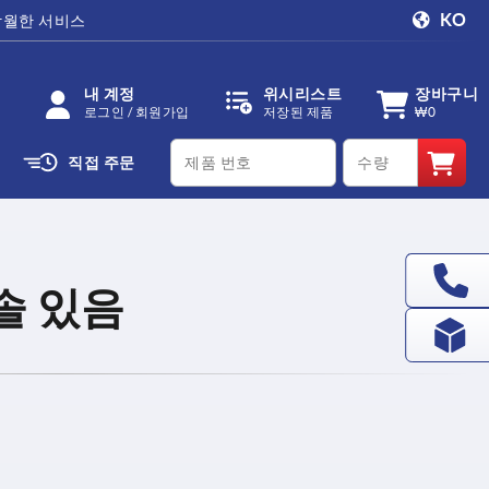
KO
탁월한 서비스
내 계정
위시리스트
장바구니
로그인 / 회원가입
저장된 제품
₩0
productCode
qty
직접 주문
솔 있음