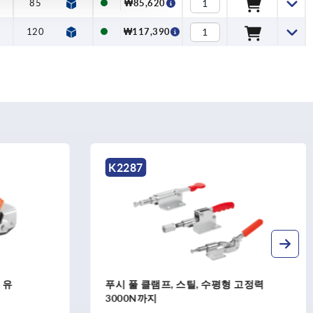
120
85
85
136
173
136
59,5
51
51
17,5
13
13
12
20
12
M10
M6
M6
M20x1
M24x1
M20x1
₩117,390
₩85,620
₩85,620
120
173
59,5
17,5
20
M10
M24x1
₩117,390
K2290
형 고정력
푸시 풀 클램프, 스틸 고정력 3575N까지