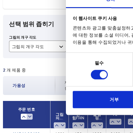
이 웹사이트 쿠키 사용
선택 범위 좁히기
콘텐츠와 광고를 맞춤설정하고
에 대한 정보를 소셜 미디어,
이용을 통해 수집되었거나 귀하
그립의 개구 각도
손 힘 FH N
클
동
185°
150
12
필수
의
2
개 제품 중
선
190°
180
20
택
재고 현황은 하루에 여러 번 정기적으로 업
가용성
된 배송일을 확인하실 수 있습니다.
거부
주문 번호
주문 번호
그립
그립
손
손
클램
클램
F2
F2
의 개
의 개
힘 FH N
힘 FH N
핑
핑
구 각
구 각
력 F1 N
력 F1 N
도
도