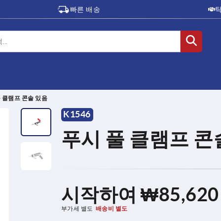
빠른 배송
 클램프 콘솔 있음
K1546
푸시 풀 클램프 콘
시작하여
₩85,620
부가세 별도
배송비 별도