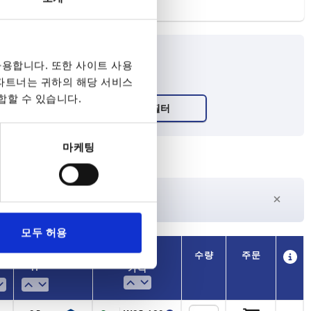
용합니다. 또한 사이트 사용
 파트너는 귀하의 해당 서비스
합할 수 있습니다.
마케팅
27일 이상
수
현재 재고 없음
모두 허용
가용성
가용성
CAD
CAD
수량
수량
주문
주문
H
H
L
L
L1
L1
L2
L2
L3
L3
M
M
M1
M1
가격
가격