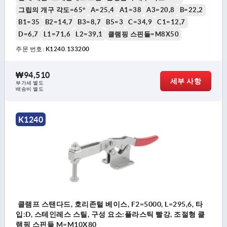
그립의 개구 각도=65°
A=25,4
A1=38
A3=20,8
B=22,2
B1=35
B2=14,7
B3=8,7
B5=3
C=34,9
C1=12,7
D=6,7
L1=71,6
L2=39,1
클램핑 스핀들=M8X50
주문 번호:
K1240.133200
₩94,510
세부 사항
부가세 별도
배송비 별도
K1240
클램프 스탠다드, 호리존털 베이스, F2=5000, L=295,6, 타
입:D, 스테인레스 스틸, 구성 요소:플라스틱 빨강, 조절형 클
램핑 스핀들 M=M10X80