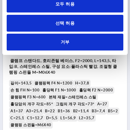
모두 허용
K1240
선택 허용
거부
클램프 스탠다드, 호리존털 베이스, F2=2000, L=143,5, 타
입:B, 스테인레스 스틸, 구성 요소:플라스틱 빨강, 조절형 클
램핑 스핀들 M=M06X40
길이=143,5
클램핑력 F4 N=1200
H=37,8
손 힘 FH N=100
홀딩력 F1 N=1000
홀딩력 F2 N=2000
클램핑력 F3 N=600
본체 재질=스테인레스 스틸
홀딩암의 개구 각도=85°
그립의 개구 각도=73°
A=27
A1=37
A3=25,4
B=22
B1=36
B2=11,4
B3=7,4
B5=2
C=25,1
C1=12,7
D=5,5
L1=56,9
L2=35,7
클램핑 스핀들=M6X40