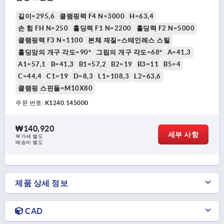
길이=295,6
클램핑력 F4 N=3000
H=63,4
손 힘 FH N=250
홀딩력 F1 N=2200
홀딩력 F2 N=5000
클램핑력 F3 N=1100
본체 재질=스테인레스 스틸
홀딩암의 개구 각도=90°
그립의 개구 각도=68°
A=41,3
A1=57,1
B=41,3
B1=57,2
B2=19
B3=11
B5=4
C=44,4
C1=19
D=8,3
L1=108,3
L2=63,6
클램핑 스핀들=M10X80
주문 번호:
K1240.145000
₩140,920
세부 사항
부가세 별도
배송비 별도
제품 상세 정보
CAD