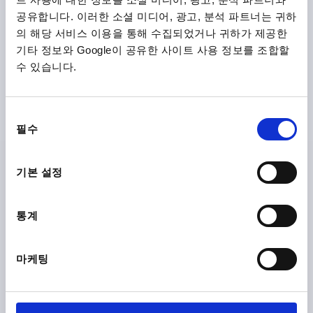
공유합니다. 이러한 소셜 미디어, 광고, 분석 파트너는 귀하
의 해당 서비스 이용을 통해 수집되었거나 귀하가 제공한
기타 정보와 Google이 공유한 사이트 사용 정보를 조합할
수 있습니다.
클램프 스탠다드, 호리존털 베이스, F2=500, L=79, 타입:A,
스테인레스 스틸, 구성 요소:플라스틱 빨강, 조절형 클램핑 스
핀들 M=M04X20
동
필수
의
길이=79
클램핑력 F4 N=350
H=17,3
손 힘 FH N=50
선
홀딩력 F1 N=250
홀딩력 F2 N=500
클램핑력 F3 N=150
택
기본 설정
본체 재질=스테인레스 스틸
홀딩암의 개구 각도=90°
그립의 개구 각도=75°
A=15,9
A1=23,8
A3=11,1
B=15,9
B1=23,8
B2=8
B3=5
B5=1,5
C=7,7
C1=6,9
통계
D=4,4
L1=20,7
L2=13,5
클램핑 스핀들=M4X20
주문 번호:
K1240.110500
마케팅
₩44,110
세부 사항
부가세 별도
배송비 별도