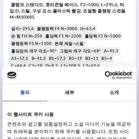
클램프 스탠다드, 호리존털 베이스, F2=5000, L=295,6, 타
입:D, 스틸, 구성 요소:플라스틱 빨강, 조절형 클램핑 스핀들
M=M10X85
길이=295,6
클램핑력 F4 N=3000
H=63,4
손 힘 FH N=250
홀딩력 F1 N=2200
홀딩력 F2 N=5000
클램핑력 F3 N=1100
본체 재질=스틸
홀딩암의 개구 각도=90°
그립의 개구 각도=68°
A=41,3
A1=57,1
B=41,3
B1=57,2
B2=19
B3=11
B5=4
C=44,4
C1=19
D=8,3
L1=108,3
L2=63,6
클램핑 스핀들=M10X85
주문 번호:
K1240.045000
동의
세부
소개
₩72,920
세부 사항
부가세 별도
배송비 별도
이 웹사이트 쿠키 사용
콘텐츠와 광고를 맞춤설정하고 소셜 미디어 기능을 제공하
K1240
며 트래픽을 분석하기 위해 쿠키를 사용합니다. 또한 사이
트 사용에 대한 정보를 소셜 미디어, 광고, 분석 파트너와