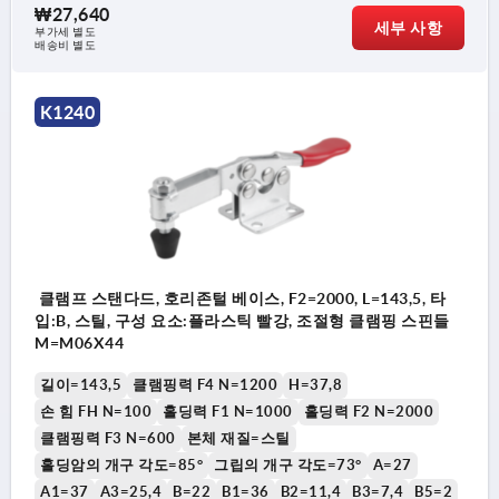
₩27,640
세부 사항
부가세 별도
배송비 별도
K1240
클램프 스탠다드, 호리존털 베이스, F2=2000, L=143,5, 타
입:B, 스틸, 구성 요소:플라스틱 빨강, 조절형 클램핑 스핀들
M=M06X44
길이=143,5
클램핑력 F4 N=1200
H=37,8
손 힘 FH N=100
홀딩력 F1 N=1000
홀딩력 F2 N=2000
클램핑력 F3 N=600
본체 재질=스틸
홀딩암의 개구 각도=85°
그립의 개구 각도=73°
A=27
A1=37
A3=25,4
B=22
B1=36
B2=11,4
B3=7,4
B5=2