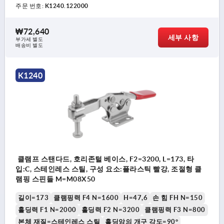
주문 번호:
K1240.122000
₩72,640
세부 사항
부가세 별도
배송비 별도
K1240
클램프 스탠다드, 호리존털 베이스, F2=3200, L=173, 타
입:C, 스테인레스 스틸, 구성 요소:플라스틱 빨강, 조절형 클
램핑 스핀들 M=M08X50
길이=173
클램핑력 F4 N=1600
H=47,6
손 힘 FH N=150
홀딩력 F1 N=2000
홀딩력 F2 N=3200
클램핑력 F3 N=800
본체 재질=스테인레스 스틸
홀딩암의 개구 각도=90°