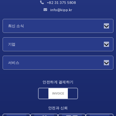
+82 31 375 5808
info@kipp.kr
최신 소식
소식
기업
박람회
기업
서비스
배송 조건
안전하게 결제하기
재료 개요
CAD 데이터
연락처
안전과 신뢰