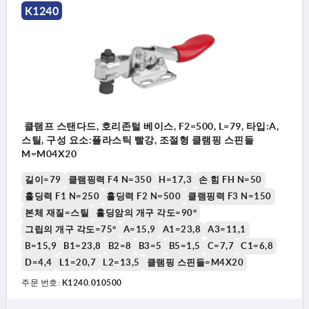
K1240
클램프 스탠다드, 호리존털 베이스, F2=500, L=79, 타입:A,
스틸, 구성 요소:플라스틱 빨강, 조절형 클램핑 스핀들
M=M04X20
길이=79
클램핑력 F4 N=350
H=17,3
손 힘 FH N=50
홀딩력 F1 N=250
홀딩력 F2 N=500
클램핑력 F3 N=150
본체 재질=스틸
홀딩암의 개구 각도=90°
그립의 개구 각도=75°
A=15,9
A1=23,8
A3=11,1
B=15,9
B1=23,8
B2=8
B3=5
B5=1,5
C=7,7
C1=6,8
D=4,4
L1=20,7
L2=13,5
클램핑 스핀들=M4X20
주문 번호:
K1240.010500