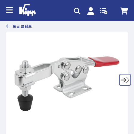
text.skipToContent
text.skipToNavigation
토글 클램프