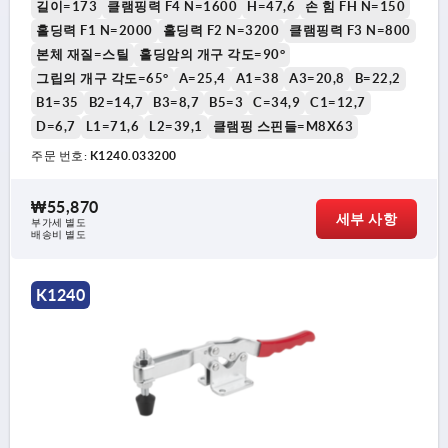
길이=173
클램핑력 F4 N=1600
H=47,6
손 힘 FH N=150
홀딩력 F1 N=2000
홀딩력 F2 N=3200
클램핑력 F3 N=800
본체 재질=스틸
홀딩암의 개구 각도=90°
그립의 개구 각도=65°
A=25,4
A1=38
A3=20,8
B=22,2
B1=35
B2=14,7
B3=8,7
B5=3
C=34,9
C1=12,7
D=6,7
L1=71,6
L2=39,1
클램핑 스핀들=M8X63
주문 번호:
K1240.033200
₩55,870
세부 사항
부가세 별도
배송비 별도
K1240