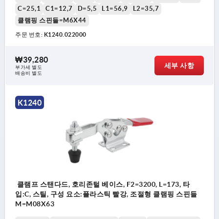
C=25,1
C1=12,7
D=5,5
L1=56,9
L2=35,7
클램핑 스핀들=M6X44
주문 번호:
K1240.022000
₩39,280
세부 사항
부가세 별도
배송비 별도
K1240
클램프 스탠다드, 호리존털 베이스, F2=3200, L=173, 타
입:C, 스틸, 구성 요소:플라스틱 빨강, 조절형 클램핑 스핀들
M=M08X63