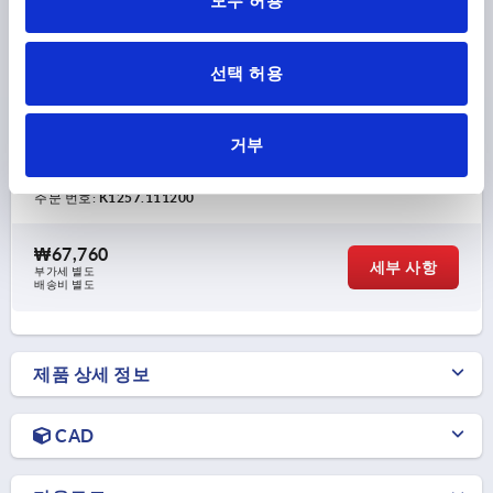
모두 허용
장착 홀 모양 =1
본체 재질=스테인레스 스틸
홀딩암의 개구 각도=90°
그립의 개구 각도=170°
손 힘 FH N=50
홀딩력 F1 N=800
홀딩력 F2 N=1200
선택 허용
클램핑력 F3 N=500
클램핑력 F4 N=700
A=13,5
A1=26,2
B=15,9
B1=25,4
B2=9
B3=5
B5=2
B6=34
C=12,7
C1=7,9
D=4,4
H=36
길이=57
L1=30,8
L2=12,7
거부
클램핑 스핀들=M5X30
주문 번호:
K1257.111200
₩67,760
세부 사항
부가세 별도
배송비 별도
제품 상세 정보
CAD