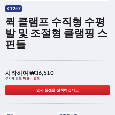
K1257
퀵 클램프 수직형 수평
발 및 조절형 클램핑 스
핀들
시작하여
₩36,510
부가세 별도
배송비 별도
먼저 옵션을 선택하십시오