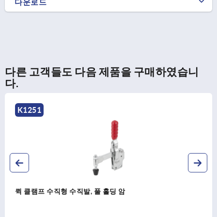
다운로드
다른 고객들도 다음 제품을 구매하였습니
다.
251
K
클램프 수직형 수직발, 풀 홀딩 암
퀵 