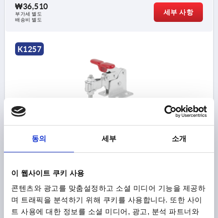
₩36,510
세부 사항
부가세 별도
배송비 별도
K1257
클램프 수직 스탠다드, 호리존털 베이스 F2=3400, 조절형 클
동의
세부
소개
램핑 스핀들 M10X80, 타입:B, 스틸 광택 처리, 구성 요소:플
라스틱 빨강
장착 홀 모양 =4
본체 재질=스틸
홀딩암의 개구 각도=90°
이 웹사이트 쿠키 사용
그립의 개구 각도=170°
손 힘 FH N=200
콘텐츠와 광고를 맞춤설정하고 소셜 미디어 기능을 제공하
홀딩력 F1 N=1400
홀딩력 F2 N=3400
클램핑력 F3 N=800
며 트래픽을 분석하기 위해 쿠키를 사용합니다. 또한 사이
클램핑력 F4 N=1800
A=39
A1=64,3
A3=31
B=38,1
트 사용에 대한 정보를 소셜 미디어, 광고, 분석 파트너와
B1=62,7
B2=18,3
B3=10,3
B5=3
B6=70
C=33,3