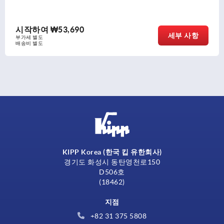
작하여
₩53,690
시
세부 사항
 별도
부가
 별도
배송
KIPP Korea (한국 킵 유한회사)
경기도 화성시 동탄영천로150
D506호
(18462)
지점
+82 31 375 5808