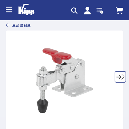
text.skipToContent
text.skipToNavigation
토글 클램프