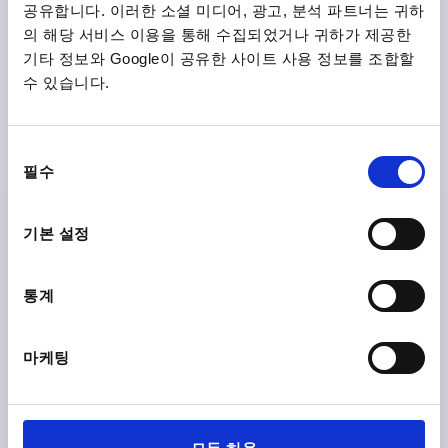
공유합니다. 이러한 소셜 미디어, 광고, 분석 파트너는 귀하
C1=19
D=7,9
H=91
길이=131,8
L1=67,5
L2=28
의 해당 서비스 이용을 통해 수집되었거나 귀하가 제공한
클램핑 스핀들=M10X80
기타 정보와 Google이 공유한 사이트 사용 정보를 조합할
주문 번호:
K1257.023400
수 있습니다.
₩72,140
세부 사항
부가세 별도
동
배송비 별도
필수
의
선
K1257
택
기본 설정
통계
마케팅
클램프 수직 MINI, 호리존털 베이스 F2=1200, 조절형 클램
핑 스핀들 M05X30, 타입:A, 스테인레스 스틸 자연적 마무리,
구성 요소:플라스틱 빨강