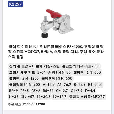
K1257
클램프 수직 MINI, 호리존털 베이스 F2=1200, 조절형 클램
핑 스핀들 M05X37, 타입:A, 스틸 광택 처리, 구성 요소:플라
스틱 빨강
장착 홀 모양 =1
본체 재질=스틸
홀딩암의 개구 각도=90°
그립의 개구 각도=170°
손 힘 FH N=50
홀딩력 F1 N=800
홀딩력 F2 N=1200
클램핑력 F3 N=500
클램핑력 F4 N=700
A=13,5
A1=26,2
B=15,9
B1=25,4
B2=9
B3=5
B5=2
B6=34
C=12,7
C1=7,9
D=4,4
H=36
길이=57
L1=30,8
L2=12,7
클램핑 스핀들=M5X37
주문 번호:
K1257.011200