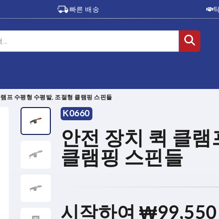
빠른 배송
클램프 수평형 수평발, 조절형 클램핑 스핀들
K0660
안전 장치 퀵 클램
클램핑 스핀들
시작하여
₩99,550