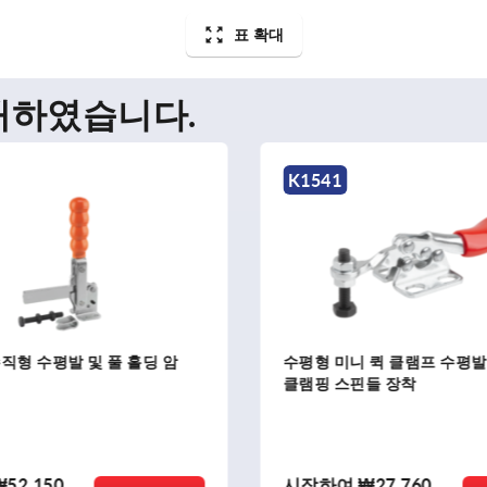
표 확대
매하였습니다.
K1541
직형 수평발 및 풀 홀딩 암
수평형 미니 퀵 클램프 수평발
클램핑 스핀들 장착
₩52,150
시작하여
₩27,760