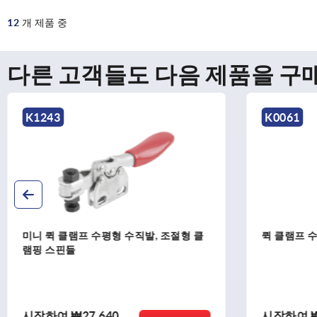
12
개 제품 중
다른 고객들도 다음 제품을 구
K1243
K0061
미니 퀵 클램프 수평형 수직발, 조절형 클
퀵 클램프 수
램핑 스핀들
시작하여
₩27,640
시작하여