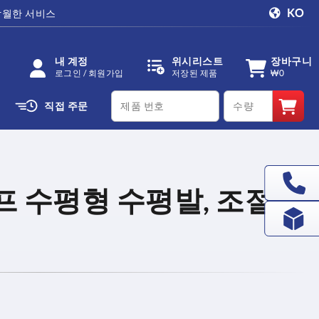
KO
탁월한 서비스
내 계정
위시리스트
장바구니
로그인 / 회원가입
저장된 제품
₩0
productCode
qty
직접 주문
프 수평형 수평발, 조절형