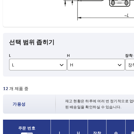
선택 범위 좁히기
L
H
장
193,3
63,7
3
12
개 제품 중
230,4
73,9
4
286
94,8
재고 현황은 하루에 여러 번 정기적으로 업
가용성
된 배송일을 확인하실 수 있습니다.
321,3
104,8
주문 번호
주문 번호
L
L
H
H
장착
장착
손
손