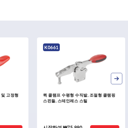
K0661
 및 고정형
퀵 클램프 수평형 수직발, 조절형 클램핑
스핀들, 스테인레스 스틸
시작하여
₩75,990