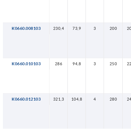
K0660.008103
230,4
73,9
3
200
2
K0660.010103
286
94,8
3
250
2
K0660.012103
321,3
104,8
4
280
2