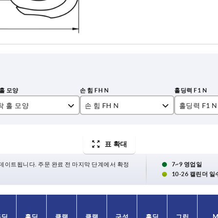
착 홀 모양
손 힘 FH N
홀딩력 F1 N
160
1350
표 확대
200
2000
250
2200
데이트됩니다. 주문 완료 전 마지막 단계에서 확정
7~9 영업일
10-26 캘린더 일
280
2400
홀딩
홀딩
홀딩
홀딩
클램
클램
클램
클램
구성
구성
홀딩
홀딩
그립
그립