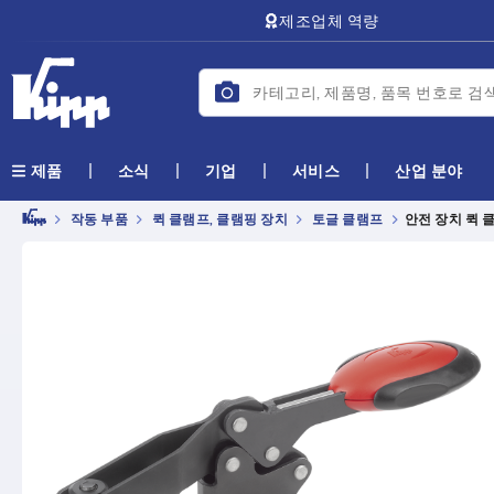
text.skipToContent
text.skipToNavigation
제조업체 역량
소식
기업
서비스
산업 분야
제품
작동 부품
퀵 클램프, 클램핑 장치
토글 클램프
안전 장치 퀵 