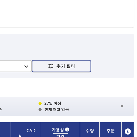
27일 이상
수
현재 재고 없음
가용성
가용성
CAD
CAD
수량
수량
주문
주문
M
M
A
A
A1
A1
A2
A2
A3
A3
A4
A4
B
B
B1
B1
가격
가격