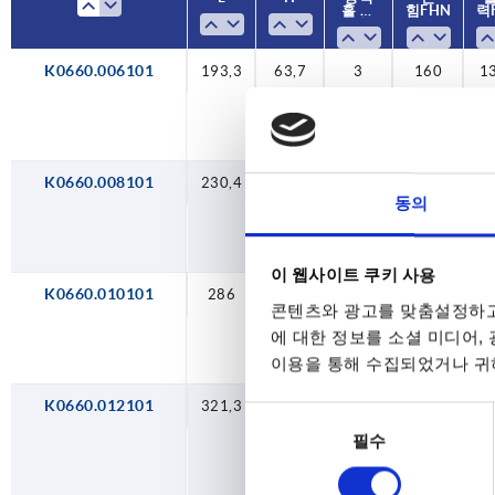
홀 모
홀 모
힘 FH N
힘 FH N
력 
력 
양
양
K0660.006101
193,3
230,4
321,3
193,3
230,4
321,3
193,3
230,4
321,3
193,3
286
286
286
104,8
104,8
104,8
63,7
73,9
94,8
63,7
73,9
94,8
63,7
73,9
94,8
63,7
3
3
3
4
3
3
3
4
3
3
3
4
3
160
200
250
280
160
200
250
280
160
200
250
280
160
1
2
2
2
1
2
2
2
1
2
2
2
1
K0660.008101
230,4
73,9
3
200
2
동의
이 웹사이트 쿠키 사용
K0660.010101
286
94,8
3
250
2
콘텐츠와 광고를 맞춤설정하고
에 대한 정보를 소셜 미디어,
이용을 통해 수집되었거나 귀하
K0660.012101
321,3
104,8
4
280
2
동
필수
의
선
택