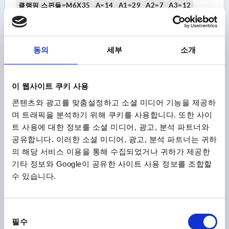
클램핑 스핀들=M6X35
A=14
A1=29
A2=7
A3=12
B=10,2
B1=5,2
B2=17,5
B3=12,5
B6=53,4
C=37,6
C2=5,5
D=5,5
L1=53
주문 번호:
K0663.106100
동의
세부
소개
₩184,240
세부 사항
부가세 별도
이 웹사이트 쿠키 사용
배송비 별도
콘텐츠와 광고를 맞춤설정하고 소셜 미디어 기능을 제공하
며 트래픽을 분석하기 위해 쿠키를 사용합니다. 또한 사이
K0663
트 사용에 대한 정보를 소셜 미디어, 광고, 분석 파트너와
공유합니다. 이러한 소셜 미디어, 광고, 분석 파트너는 귀하
의 해당 서비스 이용을 통해 수집되었거나 귀하가 제공한
기타 정보와 Google이 공유한 사이트 사용 정보를 조합할
수 있습니다.
클램프 수직 안전 잠금장치 있음, 세로 베이스 F1=2000, 조
동
절형 클램핑 스핀들 M08X45, 스테인레스 스틸 자연적 마무
필수
리, 구성 요소:폴리아미드 검회색 RAL7021
의