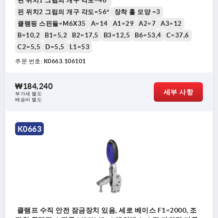
핀 위치1 그립의 개구 각도=46°
핀 위치2 그립의 개구 각도=56°
장착 홀 모양 =3
클램핑 스핀들=M6X35
A=14
A1=29
A2=7
A3=12
1) 스토퍼 핀 위치 1
B=10,2
B1=5,2
B2=17,5
B3=12,5
B6=53,4
C=37,6
C2=5,5
D=5,5
L1=53
2) 스토퍼 핀 위치 2
주문 번호:
K0663.106101
₩184,240
세부 사항
부가세 별도
배송비 별도
K0663
클램프 수직 안전 잠금장치 있음, 세로 베이스 F1=2000, 조