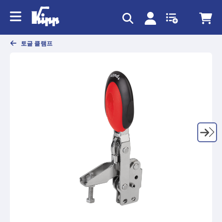
text.skipToContent
text.skipToNavigation
토글 클램프