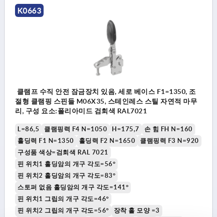
K0663
클램프 수직 안전 잠금장치 있음, 세로 베이스 F1=1350, 조
절형 클램핑 스핀들 M06X35, 스테인레스 스틸 자연적 마무
리, 구성 요소:폴리아미드 검회색 RAL7021
L=86,5
클램핑력 F4 N=1050
H=175,7
손 힘 FH N=160
홀딩력 F1 N=1350
홀딩력 F2 N=1650
클램핑력 F3 N=920
구성품 색상=검회색 RAL 7021
핀 위치1 홀딩암의 개구 각도=56°
핀 위치2 홀딩암의 개구 각도=83°
스토퍼 없음 홀딩암의 개구 각도=141°
핀 위치1 그립의 개구 각도=46°
핀 위치2 그립의 개구 각도=56°
장착 홀 모양 =3