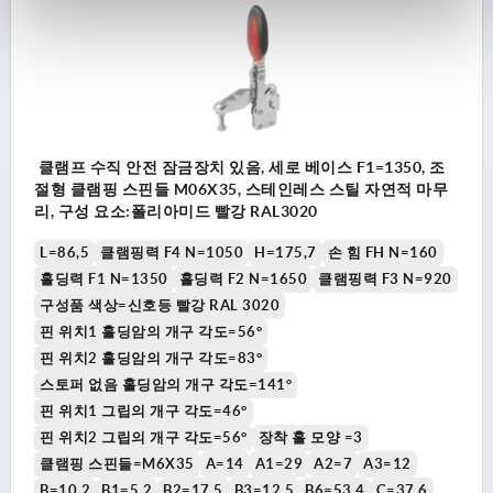
클램프 수직 안전 잠금장치 있음, 세로 베이스 F1=1350, 조
절형 클램핑 스핀들 M06X35, 스테인레스 스틸 자연적 마무
리, 구성 요소:폴리아미드 빨강 RAL3020
L=86,5
클램핑력 F4 N=1050
H=175,7
손 힘 FH N=160
홀딩력 F1 N=1350
홀딩력 F2 N=1650
클램핑력 F3 N=920
구성품 색상=신호등 빨강 RAL 3020
핀 위치1 홀딩암의 개구 각도=56°
핀 위치2 홀딩암의 개구 각도=83°
스토퍼 없음 홀딩암의 개구 각도=141°
핀 위치1 그립의 개구 각도=46°
핀 위치2 그립의 개구 각도=56°
장착 홀 모양 =3
클램핑 스핀들=M6X35
A=14
A1=29
A2=7
A3=12
B=10,2
B1=5,2
B2=17,5
B3=12,5
B6=53,4
C=37,6