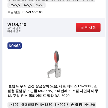
C2=5,5
D=5,5
L1=53
주문 번호:
K0663.106103
₩184,240
세부 사항
부가세 별도
배송비 별도
K0663
클램프 수직 안전 잠금장치 있음, 세로 베이스 F1=2000, 조
절형 클램핑 스핀들 M08X45, 스테인레스 스틸 자연적 마무
리, 구성 요소:폴리아미드 빨강 RAL3020
L=107
클램핑력 F4 N=1350
H=207,6
손 힘 FH N=190