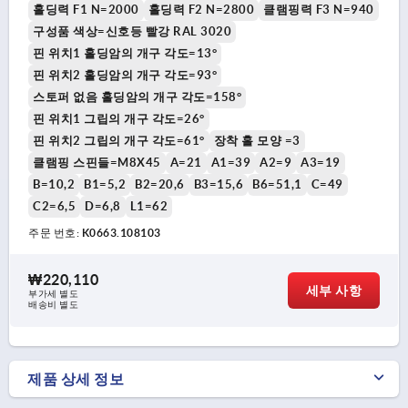
홀딩력 F1 N=2000
홀딩력 F2 N=2800
클램핑력 F3 N=940
구성품 색상=신호등 빨강 RAL 3020
핀 위치1 홀딩암의 개구 각도=13°
핀 위치2 홀딩암의 개구 각도=93°
스토퍼 없음 홀딩암의 개구 각도=158°
핀 위치1 그립의 개구 각도=26°
핀 위치2 그립의 개구 각도=61°
장착 홀 모양 =3
클램핑 스핀들=M8X45
A=21
A1=39
A2=9
A3=19
B=10,2
B1=5,2
B2=20,6
B3=15,6
B6=51,1
C=49
C2=6,5
D=6,8
L1=62
주문 번호:
K0663.108103
₩220,110
세부 사항
부가세 별도
배송비 별도
제품 상세 정보