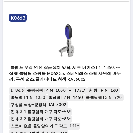
K0663
클램프 수직 안전 잠금장치 있음, 세로 베이스 F1=1350, 조
절형 클램핑 스핀들 M06X35, 스테인레스 스틸 자연적 마무
리, 구성 요소:폴리아미드 청색 RAL5002
L=86,5
클램핑력 F4 N=1050
H=175,7
손 힘 FH N=160
홀딩력 F1 N=1350
홀딩력 F2 N=1650
클램핑력 F3 N=920
구성품 색상=군청색 RAL 5002
핀 위치1 홀딩암의 개구 각도=56°
핀 위치2 홀딩암의 개구 각도=83°
스토퍼 없음 홀딩암의 개구 각도=141°