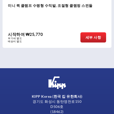
미니 퀵 클램프 수평형 수직발, 조절형 클램핑 스핀들
시작하여
₩25,770
세부 사항
부가세 별도
배송비 별도
KIPP Korea (한국 킵 유한회사)
경기도 화성시 동탄영천로150
D506호
(18462)