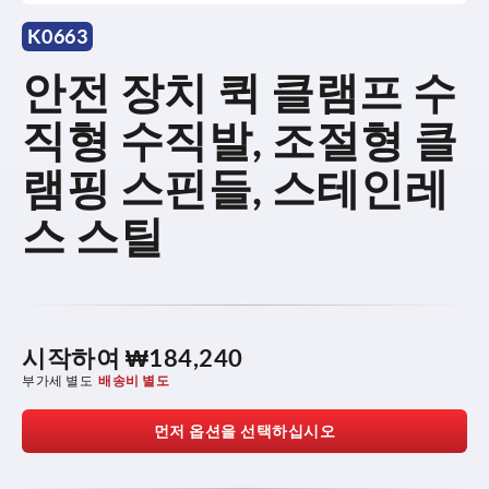
K0663
안전 장치 퀵 클램프 수
직형 수직발, 조절형 클
램핑 스핀들, 스테인레
스 스틸
시작하여
₩184,240
부가세 별도
배송비 별도
먼저 옵션을 선택하십시오