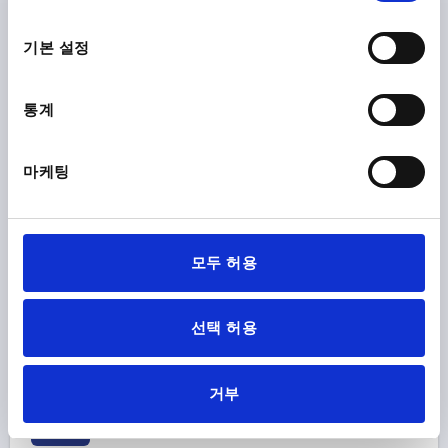
선
L=107
클램핑력 F4 N=1350
H=207,6
손 힘 FH N=190
택
기본 설정
홀딩력 F1 N=2000
홀딩력 F2 N=2800
클램핑력 F3 N=940
구성품 색상=검회색 RAL 7021
핀 위치1 홀딩암의 개구 각도=13°
통계
핀 위치2 홀딩암의 개구 각도=93°
스토퍼 없음 홀딩암의 개구 각도=158°
핀 위치1 그립의 개구 각도=26°
마케팅
핀 위치2 그립의 개구 각도=61°
장착 홀 모양 =3
클램핑 스핀들=M8X45
A=21
A1=39
A2=9
A3=19
B=10,2
B1=5,2
B2=20,6
B3=15,6
B6=51,1
C=49
모두 허용
C2=6,5
D=6,8
L1=62
주문 번호:
K0663.108100
선택 허용
₩220,110
세부 사항
부가세 별도
배송비 별도
거부
K0663