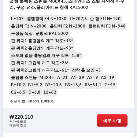
절형 클램핑 스핀들 M08X45, 스테인레스 스틸 자연적 마무
리, 구성 요소:폴리아미드 청색 RAL5002
L=107
클램핑력 F4 N=1350
H=207,6
손 힘 FH N=190
홀딩력 F1 N=2000
홀딩력 F2 N=2800
클램핑력 F3 N=940
구성품 색상=군청색 RAL 5002
핀 위치1 홀딩암의 개구 각도=13°
핀 위치2 홀딩암의 개구 각도=93°
스토퍼 없음 홀딩암의 개구 각도=158°
핀 위치1 그립의 개구 각도=26°
핀 위치2 그립의 개구 각도=61°
장착 홀 모양 =3
클램핑 스핀들=M8X45
A=21
A1=39
A2=9
A3=19
B=10,2
B1=5,2
B2=20,6
B3=15,6
B6=51,1
C=49
C2=6,5
D=6,8
L1=62
주문 번호:
K0663.108101
₩220,110
세부 사항
부가세 별도
배송비 별도