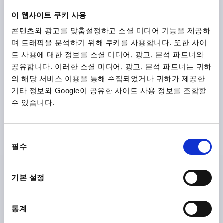
이 웹사이트 쿠키 사용
K1541
콘텐츠와 광고를 맞춤설정하고 소셜 미디어 기능을 제공하
며 트래픽을 분석하기 위해 쿠키를 사용합니다. 또한 사이
트 사용에 대한 정보를 소셜 미디어, 광고, 분석 파트너와
공유합니다. 이러한 소셜 미디어, 광고, 분석 파트너는 귀하
의 해당 서비스 이용을 통해 수집되었거나 귀하가 제공한
기타 정보와 Google이 공유한 사이트 사용 정보를 조합할
수 있습니다.
클램프 수평 MINI, 호리존털 베이스 F1=500, 고정형 클램핑
스핀들 M04X20, 스테인레스 스틸 자연적 마무리, 구성 요소:
플라스틱 빨강
동
필수
의
본체 재질=스테인레스 스틸
홀딩암의 개구 각도=90°
선
그립의 개구 각도=75°
손 힘 FH N=80
홀딩력 F1 N=500
택
클램핑력 F3 N=250
A=15,9
A1=23,8
A3=11,1
B=15,9
기본 설정
B1=23,8
B5=1,5
C=9,7
C1=3
D=4,4
H=17,3
길이=81,2
L1=18,3
클램핑 스핀들=M4X20
통계
주문 번호:
K1541.10500