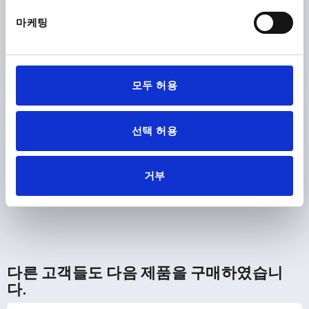
₩48,830
마케팅
세부 사항
부가세 별도
배송비 별도
모두 허용
제품 상세 정보
선택 허용
CAD
다운로드
거부
다른 고객들도 다음 제품을 구매하였습니
다.