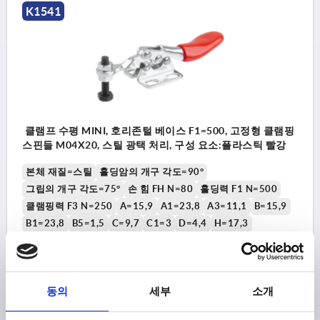
K1541
클램프 수평 MINI, 호리존털 베이스 F1=500, 고정형 클램핑
스핀들 M04X20, 스틸 광택 처리, 구성 요소:플라스틱 빨강
본체 재질=스틸
홀딩암의 개구 각도=90°
그립의 개구 각도=75°
손 힘 FH N=80
홀딩력 F1 N=500
클램핑력 F3 N=250
A=15,9
A1=23,8
A3=11,1
B=15,9
B1=23,8
B5=1,5
C=9,7
C1=3
D=4,4
H=17,3
길이=81,2
L1=18,3
클램핑 스핀들=M4X20
주문 번호:
K1541.00500
동의
세부
소개
₩27,760
세부 사항
부가세 별도
배송비 별도