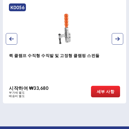
K0662
 스핀들
퀵 클램프 수직형 수평발 및 조절형 클램핑
시작하여
₩36,170
세부 사항
부가세 별도
배송비 별도