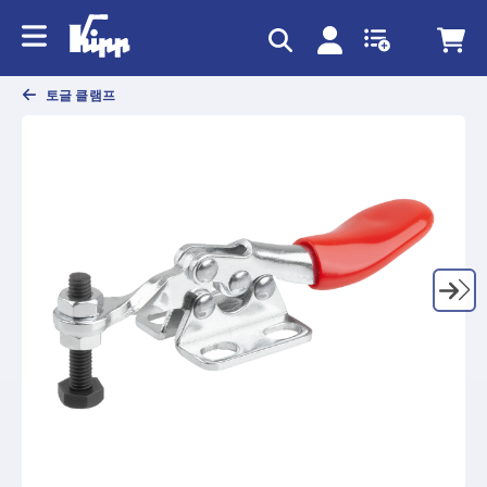
text.skipToContent
text.skipToNavigation
토글 클램프