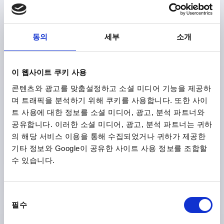
동의
세부
소개
스터럽 모양 핸들 접이식, A=80, L=154, D=M06, 열가소성,
구성 요소:스테인레스 스틸
이 웹사이트 쿠키 사용
보어 홀 간격=80
마운팅 홀=M6
길이=154
하중 N =300
콘텐츠와 광고를 맞춤설정하고 소셜 미디어 기능을 제공하
B=77
H=71
며 트래픽을 분석하기 위해 쿠키를 사용합니다. 또한 사이
주문 번호:
K0241.080181
트 사용에 대한 정보를 소셜 미디어, 광고, 분석 파트너와
공유합니다. 이러한 소셜 미디어, 광고, 분석 파트너는 귀하
₩67,040
세부 사항
의 해당 서비스 이용을 통해 수집되었거나 귀하가 제공한
부가세 별도
배송비 별도
기타 정보와 Google이 공유한 사이트 사용 정보를 조합할
수 있습니다.
제품 상세 정보
동
필수
의
CAD
선