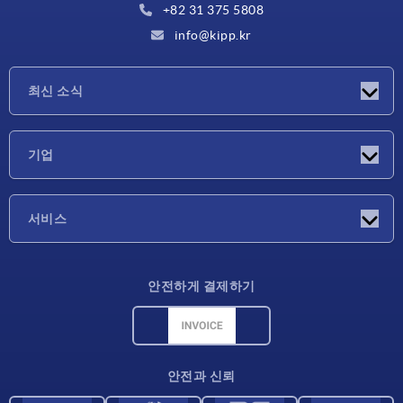
+82 31 375 5808
info@kipp.kr
최신 소식
소식
기업
박람회
기업
서비스
배송 조건
안전하게 결제하기
재료 개요
CAD 데이터
연락처
안전과 신뢰