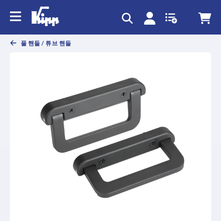
text.skipToContent
text.skipToNavigation
풀 핸들 / 튜브 핸들