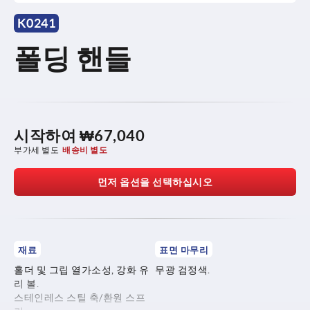
K0241
폴딩 핸들
시작하여
₩67,040
부가세 별도
배송비 별도
먼저 옵션을 선택하십시오
재료
표면 마무리
홀더 및 그립 열가소성, 강화 유
무광 검정색.
리 볼.
스테인레스 스틸 축/환원 스프