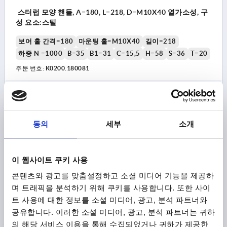
스터럽 모양 핸들, A=180, L=218, D=M10X40 열가소성, 구
성 요소:스틸
보어 홀 간격=180
마운팅 홀=M10X40
길이=218
하중 N =1000
B=35
B1=31
C=15,5
H=58
S=36
T=20
주문 번호:
K0200.180081
₩49,320
세부 사항
부가세 별도
배송비 별도
동의
세부
소개
K0200
이 웹사이트 쿠키 사용
콘텐츠와 광고를 맞춤설정하고 소셜 미디어 기능을 제공하
며 트래픽을 분석하기 위해 쿠키를 사용합니다. 또한 사이
트 사용에 대한 정보를 소셜 미디어, 광고, 분석 파트너와
공유합니다. 이러한 소셜 미디어, 광고, 분석 파트너는 귀하
스터럽 모양 핸들 습한 영역, A=100, L=122, D=M05X22 열
의 해당 서비스 이용을 통해 수집되었거나 귀하가 제공한