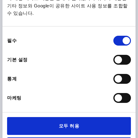
가소성, 구성 요소:스테인레스 스틸
기타 정보와 Google이 공유한 사이트 사용 정보를 조합할
수 있습니다.
보어 홀 간격=100
마운팅 홀=M5X22
길이=122
하중 N =1000
모델 1=습한 영역
B=19
B1=17
C=8,5
H=35
S=20
T=13
동
주문 번호:
K0200.100052
필수
의
선
₩18,070
택
세부 사항
기본 설정
부가세 별도
배송비 별도
통계
K0200
마케팅
모두 허용
스터럽 모양 핸들 습한 영역, A=120, L=146, D=M06X25 열