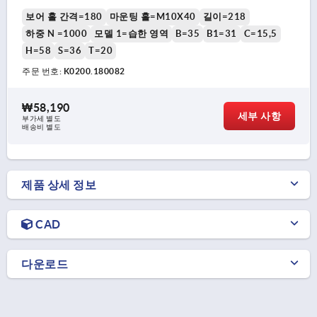
보어 홀 간격=180
마운팅 홀=M10X40
길이=218
하중 N =1000
모델 1=습한 영역
B=35
B1=31
C=15,5
H=58
S=36
T=20
주문 번호:
K0200.180082
₩58,190
세부 사항
부가세 별도
배송비 별도
제품 상세 정보
CAD
다운로드