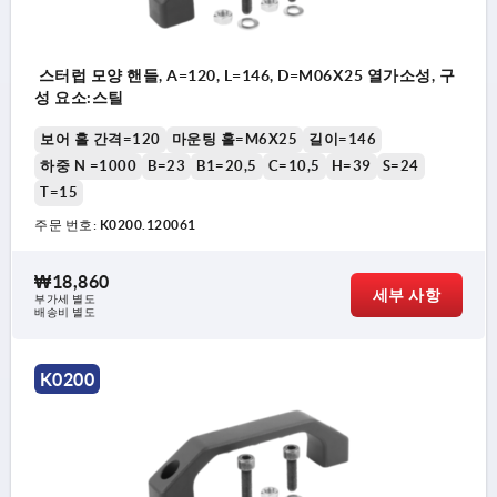
스터럽 모양 핸들, A=120, L=146, D=M06X25 열가소성, 구
성 요소:스틸
보어 홀 간격=120
마운팅 홀=M6X25
길이=146
하중 N =1000
B=23
B1=20,5
C=10,5
H=39
S=24
T=15
주문 번호:
K0200.120061
₩18,860
세부 사항
부가세 별도
배송비 별도
K0200