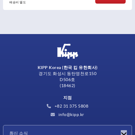
도
배송비 
KIPP Korea (한국 킵 유한회사)
경기도 화성시 동탄영천로150
D506호
(18462)
지점
+82 31 375 5808
info@kipp.kr
최신 소식