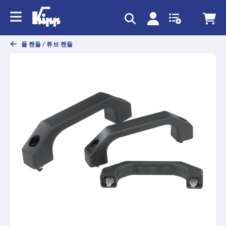
text.skipToContent
text.skipToNavigation
풀 핸들 / 튜브 핸들