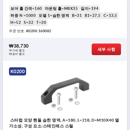
보어 홀 간격=160
마운팅 홀=M8X35
길이=194
하중 N =1000
모델 1=습한 영역
B=31
B1=27,5
C=13,5
H=52
S=32
T=20
주문 번호:
K0200.160082
₩38,730
세부 사항
부가세 별도
배송비 별도
K0200
스터럽 모양 핸들 습한 영역, A=180, L=218, D=M10X40 열
가소성, 구성 요소:스테인레스 스틸