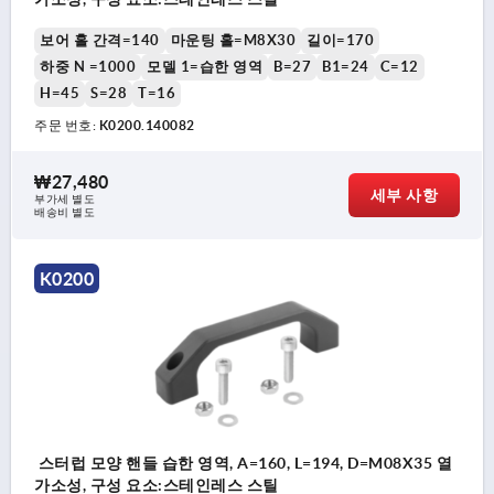
보어 홀 간격=140
마운팅 홀=M8X30
길이=170
하중 N =1000
모델 1=습한 영역
B=27
B1=24
C=12
H=45
S=28
T=16
주문 번호:
K0200.140082
₩27,480
세부 사항
부가세 별도
배송비 별도
K0200
스터럽 모양 핸들 습한 영역, A=160, L=194, D=M08X35 열
가소성, 구성 요소:스테인레스 스틸