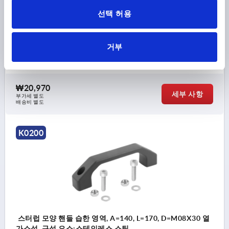
가소성, 구성 요소:스테인레스 스틸
선택 허용
보어 홀 간격=120
마운팅 홀=M6X25
길이=146
하중 N =1000
모델 1=습한 영역
B=23
B1=20,5
C=10,5
거부
H=39
S=24
T=15
주문 번호:
K0200.120062
₩20,970
세부 사항
부가세 별도
배송비 별도
K0200
스터럽 모양 핸들 습한 영역, A=140, L=170, D=M08X30 열
가소성, 구성 요소:스테인레스 스틸