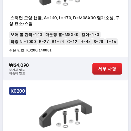
스터럽 모양 핸들, A=140, L=170, D=M08X30 열가소성, 구
성 요소:스틸
보어 홀 간격=140
마운팅 홀=M8X30
길이=170
하중 N =1000
B=27
B1=24
C=12
H=45
S=28
T=16
주문 번호:
K0200.140081
₩24,090
세부 사항
부가세 별도
배송비 별도
K0200