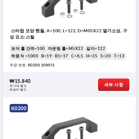
스터럽 모양 핸들, A=100, L=122, D=M05X22 열가소성, 구
성 요소:스틸
보어 홀 간격=100
마운팅 홀=M5X22
길이=122
하중 N =1000
B=19
B1=17
C=8,5
H=35
S=20
T=13
주문 번호:
K0200.100051
₩15,840
세부 사항
부가세 별도
배송비 별도
K0200