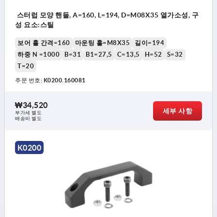
스터럽 모양 핸들, A=160, L=194, D=M08X35 열가소성, 구
성 요소:스틸
보어 홀 간격=160
마운팅 홀=M8X35
길이=194
하중 N =1000
B=31
B1=27,5
C=13,5
H=52
S=32
T=20
주문 번호:
K0200.160081
₩34,520
세부 사항
부가세 별도
배송비 별도
K0200