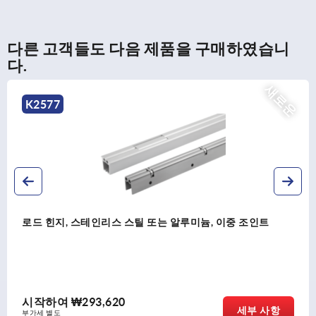
다른 고객들도 다음 제품을 구매하였습니
다.
새로운
7
K25
지, 스테인리스 스틸 또는 알루미늄, 이중 조인트
로드 
하여
₩293,620
시작
세부 사항
도
부가세 