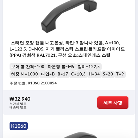
스터럽 모양 핸들 내고온성, 타입:B 암나사 있음, A=100,
L=122,5, D=M05, 자기 플라스틱 스트립폴리프탈 아마이드
(PPA) 검회색 RAL7021, 구성 요소:스테인레스 스틸
보어 홀 간격=100
마운팅 홀=M5
길이=122,5
하중 N =1000
타입=B
B=17
C=10,3
H=34
S=20
T=9
주문 번호:
K1060.2100054
₩32,940
세부 사항
부가세 별도
배송비 별도
K1060