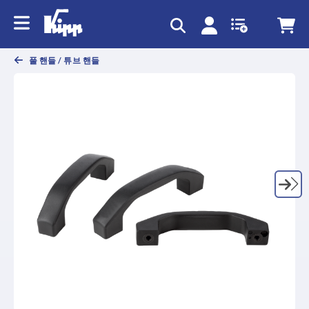
text.skipToContent
text.skipToNavigation
풀 핸들 / 튜브 핸들