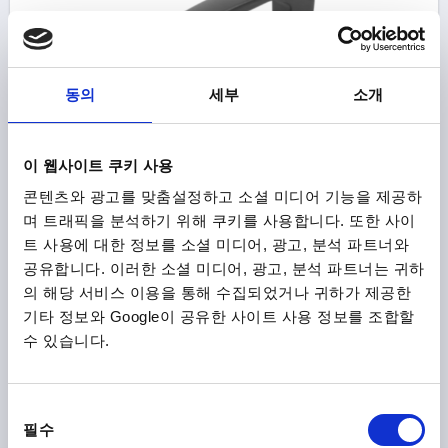
동의
세부
소개
스터럽 모양 핸들 내고온성, 타입:B 암나사 있음, A=120,
L=146, D=M06, 자기 플라스틱 스트립폴리프탈 아마이드
이 웹사이트 쿠키 사용
(PPA) 검회색 RAL7021, 구성 요소:스테인레스 스틸
콘텐츠와 광고를 맞춤설정하고 소셜 미디어 기능을 제공하
보어 홀 간격=120
마운팅 홀=M6
길이=146
하중 N =1000
며 트래픽을 분석하기 위해 쿠키를 사용합니다. 또한 사이
타입=B
B=21
C=12,4
H=41
S=24
T=12
트 사용에 대한 정보를 소셜 미디어, 광고, 분석 파트너와
주문 번호:
K1060.2120064
공유합니다. 이러한 소셜 미디어, 광고, 분석 파트너는 귀하
의 해당 서비스 이용을 통해 수집되었거나 귀하가 제공한
₩39,480
기타 정보와 Google이 공유한 사이트 사용 정보를 조합할
세부 사항
부가세 별도
수 있습니다.
배송비 별도
K1060
동
필수
의