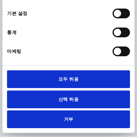
선
택
기본 설정
통계
스터럽 모양 핸들 내고온성, 타입:B 암나사 있음, A=140,
L=170, D=M08, 자기 플라스틱 스트립폴리프탈 아마이드
(PPA) 검회색 RAL7021, 구성 요소:스테인레스 스틸
마케팅
보어 홀 간격=140
마운팅 홀=M8
길이=170
하중 N =1000
타입=B
B=24
C=15,4
H=46,5
S=28
T=12
주문 번호:
K1060.2140084
모두 허용
₩54,410
세부 사항
부가세 별도
선택 허용
배송비 별도
거부
제품 상세 정보