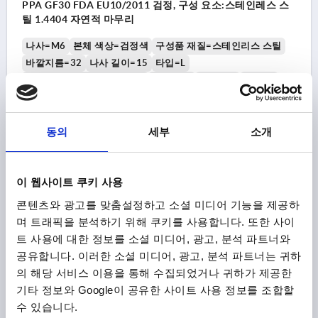
PPA GF30 FDA EU10/2011 검정, 구성 요소:스테인레스 스
틸 1.4404 자연적 마무리
나사=M6
본체 색상=검정색
구성품 재질=스테인리스 스틸
바깥지름=32
나사 길이=15
타입=L
표면 구성품 =자연적 마무리
D2=13,5
높이=22
H2=12
H3=9,5
허가/ 인증=FDA + EU10/2011 + NSF
주문 번호:
K1794.153206390X15
동의
세부
소개
₩16,840
세부 사항
부가세 별도
배송비 별도
이 웹사이트 쿠키 사용
콘텐츠와 광고를 맞춤설정하고 소셜 미디어 기능을 제공하
K1794 L
며 트래픽을 분석하기 위해 쿠키를 사용합니다. 또한 사이
트 사용에 대한 정보를 소셜 미디어, 광고, 분석 파트너와
공유합니다. 이러한 소셜 미디어, 광고, 분석 파트너는 귀하
의 해당 서비스 이용을 통해 수집되었거나 귀하가 제공한
기타 정보와 Google이 공유한 사이트 사용 정보를 조합할
수 있습니다.