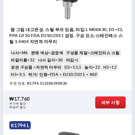
팜 그립 내고온성, 스틸 부쉬 있음, 타입:L M06X30, D1=32,
PPA GF30 FDA EU10/2011 검정, 구성 요소:스테인레스 스
틸 1.4404 자연적 마무리
나사=M6
본체 색상=검정색
구성품 재질=스테인리스 스틸
바깥지름=32
나사 길이=30
타입=L
표면 구성품 =자연적 마무리
D2=13,5
높이=22
H2=12
H3=9,5
허가/ 인증=FDA + EU10/2011 + NSF
주문 번호:
K1794.153206390X30
₩17,760
세부 사항
부가세 별도
배송비 별도
K1794 L