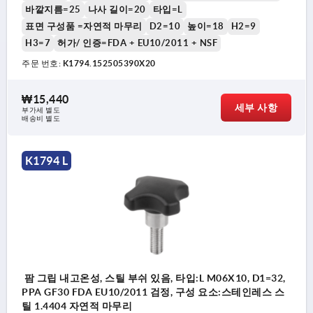
바깥지름=25
나사 길이=20
타입=L
표면 구성품 =자연적 마무리
D2=10
높이=18
H2=9
H3=7
허가/ 인증=FDA + EU10/2011 + NSF
주문 번호:
K1794.152505390X20
₩15,440
세부 사항
부가세 별도
배송비 별도
K1794 L
팜 그립 내고온성, 스틸 부쉬 있음, 타입:L M06X10, D1=32,
PPA GF30 FDA EU10/2011 검정, 구성 요소:스테인레스 스
틸 1.4404 자연적 마무리