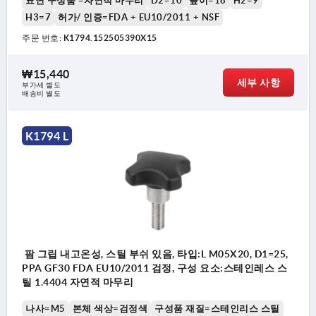
표면 구성품 =자연적 마무리
D2=10
높이=18
H2=9
H3=7
허가/ 인증=FDA + EU10/2011 + NSF
주문 번호:
K1794.152505390X15
₩15,440
세부 사항
부가세 별도
배송비 별도
K1794 L
팜 그립 내고온성, 스틸 부쉬 있음, 타입:L M05X20, D1=25,
PPA GF30 FDA EU10/2011 검정, 구성 요소:스테인레스 스
틸 1.4404 자연적 마무리
나사=M5
본체 색상=검정색
구성품 재질=스테인리스 스틸