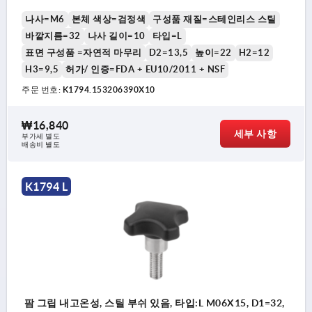
나사=M6
본체 색상=검정색
구성품 재질=스테인리스 스틸
바깥지름=32
나사 길이=10
타입=L
표면 구성품 =자연적 마무리
D2=13,5
높이=22
H2=12
H3=9,5
허가/ 인증=FDA + EU10/2011 + NSF
주문 번호:
K1794.153206390X10
₩16,840
세부 사항
부가세 별도
배송비 별도
K1794 L
팜 그립 내고온성, 스틸 부쉬 있음, 타입:L M06X15, D1=32,