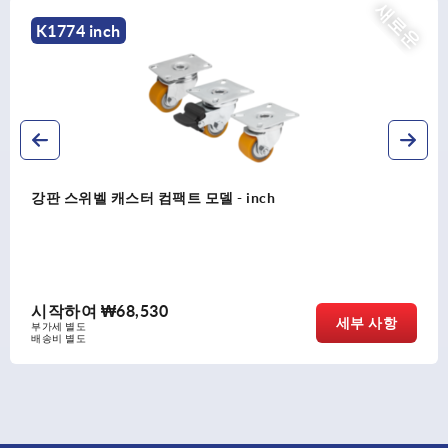
새로운
K2594 inch
강판 스위벨 및 고정 캐스터, 폴리우레탄 엘라스토머 트레드,
중량형 버전 - inch
시작하여
₩535,630
세부 사항
부가세 별도
배송비 별도