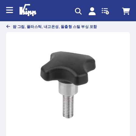
text.skipToContent
text.skipToNavigation
팜 그립, 플라스틱, 내고온성, 돌출형 스틸 부싱 포함