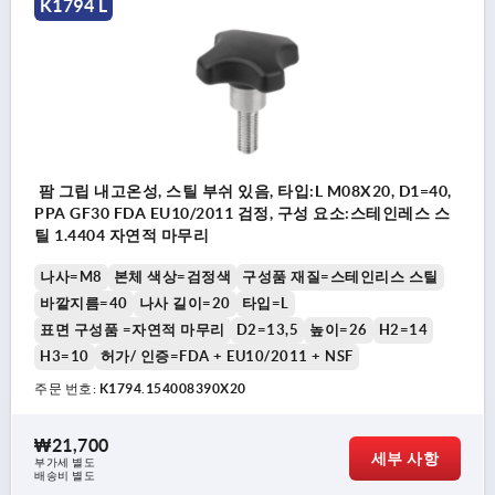
K1794 L
팜 그립 내고온성, 스틸 부쉬 있음, 타입:L M08X20, D1=40,
PPA GF30 FDA EU10/2011 검정, 구성 요소:스테인레스 스
틸 1.4404 자연적 마무리
나사=M8
본체 색상=검정색
구성품 재질=스테인리스 스틸
바깥지름=40
나사 길이=20
타입=L
표면 구성품 =자연적 마무리
D2=13,5
높이=26
H2=14
H3=10
허가/ 인증=FDA + EU10/2011 + NSF
주문 번호:
K1794.154008390X20
₩21,700
세부 사항
부가세 별도
배송비 별도