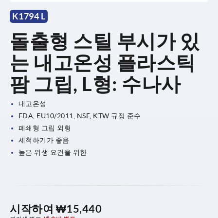
K1794 L
돌출형 스틸 부시가 있
는 내고온성 플라스틱
팜 그립, L형: 수나사
내고온성
FDA, EU10/2011, NSF, KTW 규정 준수
폐쇄형 그립 외형
세척하기가 좋음
높은 위생 요건을 위한
시작하여
₩15,440