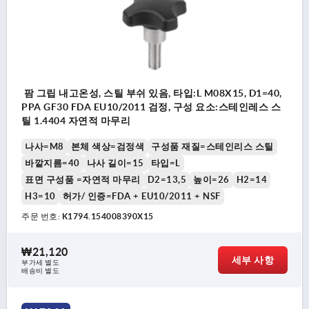
팜 그립 내고온성, 스틸 부쉬 있음, 타입:L M08X15, D1=40,
PPA GF30 FDA EU10/2011 검정, 구성 요소:스테인레스 스
틸 1.4404 자연적 마무리
나사=M8
본체 색상=검정색
구성품 재질=스테인리스 스틸
바깥지름=40
나사 길이=15
타입=L
표면 구성품 =자연적 마무리
D2=13,5
높이=26
H2=14
H3=10
허가/ 인증=FDA + EU10/2011 + NSF
주문 번호:
K1794.154008390X15
₩21,120
세부 사항
부가세 별도
배송비 별도