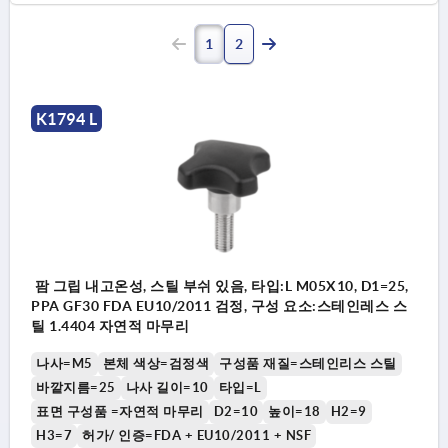
1
2
K1794 L
팜 그립 내고온성, 스틸 부쉬 있음, 타입:L M05X10, D1=25,
PPA GF30 FDA EU10/2011 검정, 구성 요소:스테인레스 스
틸 1.4404 자연적 마무리
나사=M5
본체 색상=검정색
구성품 재질=스테인리스 스틸
바깥지름=25
나사 길이=10
타입=L
표면 구성품 =자연적 마무리
D2=10
높이=18
H2=9
H3=7
허가/ 인증=FDA + EU10/2011 + NSF