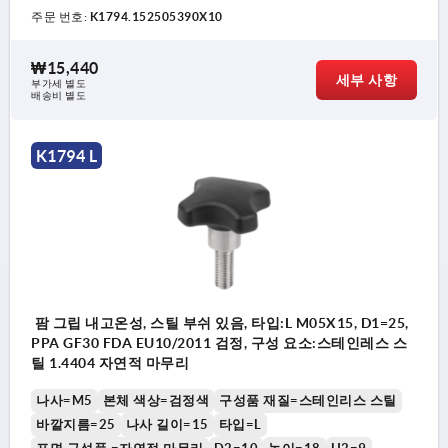
주문 번호:
K1794.152505390X10
₩15,440
세부 사항
부가세 별도
배송비 별도
K1794 L
팜 그립 내고온성, 스틸 부쉬 있음, 타입:L M05X15, D1=25,
PPA GF30 FDA EU10/2011 검정, 구성 요소:스테인레스 스
틸 1.4404 자연적 마무리
나사=M5
본체 색상=검정색
구성품 재질=스테인리스 스틸
바깥지름=25
나사 길이=15
타입=L