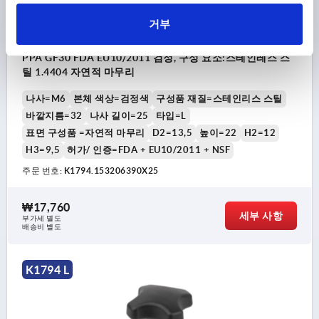
거부
팜 그립 내고온성, 스틸 부쉬 있음, 타입:L M06X25, D1=32,
PPA GF30 FDA EU10/2011 검정, 구성 요소:스테인레스 스
틸 1.4404 자연적 마무리
나사=M6
본체 색상=검정색
구성품 재질=스테인리스 스틸
바깥지름=32
나사 길이=25
타입=L
표면 구성품 =자연적 마무리
D2=13,5
높이=22
H2=12
H3=9,5
허가/ 인증=FDA + EU10/2011 + NSF
주문 번호:
K1794.153206390X25
₩17,760
세부 사항
부가세 별도
배송비 별도
K1794 L