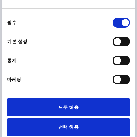
팜 그립 내고온성, 스틸 부쉬 있음, 타입:L M06X20, D1=32,
PPA GF30 FDA EU10/2011 검정, 구성 요소:스테인레스 스
동
틸 1.4404 자연적 마무리
필수
의
선
나사=M6
본체 색상=검정색
구성품 재질=스테인리스 스틸
택
바깥지름=32
나사 길이=20
타입=L
기본 설정
표면 구성품 =자연적 마무리
D2=13,5
높이=22
H2=12
H3=9,5
허가/ 인증=FDA + EU10/2011 + NSF
통계
주문 번호:
K1794.153206390X20
₩16,840
마케팅
세부 사항
부가세 별도
배송비 별도
K1794 L
모두 허용
선택 허용