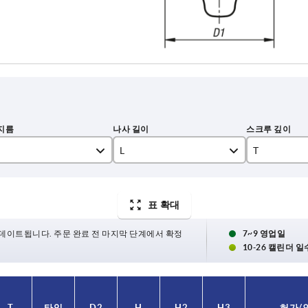
L
T
10
9
표 확대
15
12
20
17
데이트됩니다. 주문 완료 전 마지막 단계에서 확정
7~9 영업일
10-26 캘린더 일
25
30
T
타입
D2
H
H2
H3
허가/ 