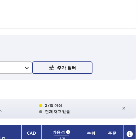
27일 이상
수
현재 재고 없음
가용성
CAD
수량
주문
인증