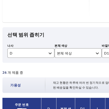
선택 범위 좁히기
D
본체 색상
D1
M5
검정색
25
26
개 제품 중
M6
32
M8
40
재고 현황은 하루에 여러 번 정기적으로 업
가용성
된 배송일을 확인하실 수 있습니다.
M10
50
주문 번호
D
본체 색
D1
L