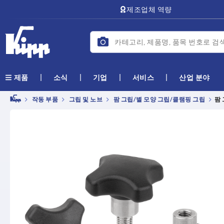
text.skipToContent
text.skipToNavigation
제조업체 역량
소식
기업
서비스
산업 분야
제품
작동 부품
그립 및 노브
팜 그립/별 모양 그립/클램핑 그립
팜 