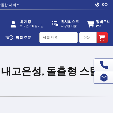
KO
탁월한 서비스
내 계정
위시리스트
장바구니
로그인 / 회원가입
저장된 제품
₩0
productCode
qty
직접 주문
, 내고온성, 돌출형 스틸