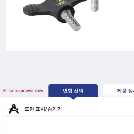
to form overview
변형 선택
제품 상
CURRENT
CURRENT
TAB:
TAB:
도면 표시/숨기기