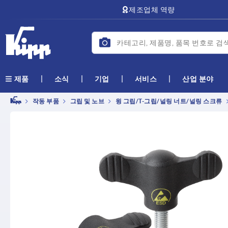
text.skipToContent
text.skipToNavigation
제조업체 역량
소식
기업
서비스
산업 분야
제품
작동 부품
그립 및 노브
윙 그립/T-그립/널링 너트/널링 스크류