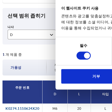
이 웹사이트 쿠키 사용
선택 범위 좁히기
콘텐츠와 광고를 맞춤설정하고
에 대한 정보를 소셜 미디어,
이용을 통해 수집되었거나 귀하
D
L
타
동
M6
20
L
필수
의
선
1
개 제품 중
택
재고 현황은 하루에 여러 번 정기적으로 업
가용성
된 배송일을 확인하실 수 있습니다.
거부
주문 번호
D
L
타입
K0274.1110624X20
M6
20
L