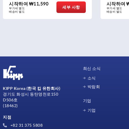
시작하여
₩11,590
시작하여
세부 사항
부가세 별도
부가세 별도
배송비 별도
배송비 별도
최신 소식
소식
박람회
KIPP Korea (한국 킵 유한회사)
경기도 화성시 동탄영천로150
D506호
기업
(18462)
기업
지점
+82 31 375 5808