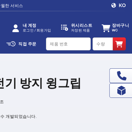
KO
탁월한 서비스
내 계정
위시리스트
장바구니
로그인 / 회원가입
저장된 제품
₩0
productCode
qty
직접 주문
전기 방지 윙그립
제조
.
특수 개발되었습니다.