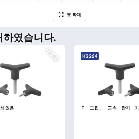
표 확대
매하였습니다.
새로운
K2264
균성 있음
Ｔ 그립， 금속 탐지 