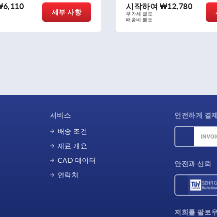
₩6,110
시작하여
₩12,780
세부 사항
부가세 별도
배송비 별도
서비스
안전하게 결
배송 조건
재료 개요
CAD 데이터
안전과 신뢰
연락처
저희를 팔로