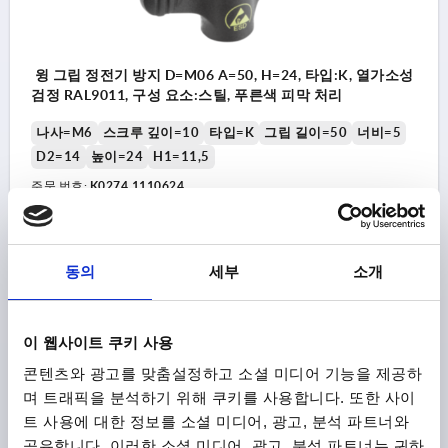
윙 그립 정전기 방지 D=M06 A=50, H=24, 타입:K, 열가소성
검정 RAL9011, 구성 요소:스틸, 푸른색 피막 처리
나사=M6
스크루 깊이=10
타입=K
그립 길이=50
너비=5
D2=14
높이=24
H1=11,5
주문 번호:
K0274.1110624
₩6,510
세부 사항
부가세 별도
배송비 별도
동의
세부
소개
K0274
이 웹사이트 쿠키 사용
콘텐츠와 광고를 맞춤설정하고 소셜 미디어 기능을 제공하
며 트래픽을 분석하기 위해 쿠키를 사용합니다. 또한 사이
트 사용에 대한 정보를 소셜 미디어, 광고, 분석 파트너와
공유합니다. 이러한 소셜 미디어, 광고, 분석 파트너는 귀하