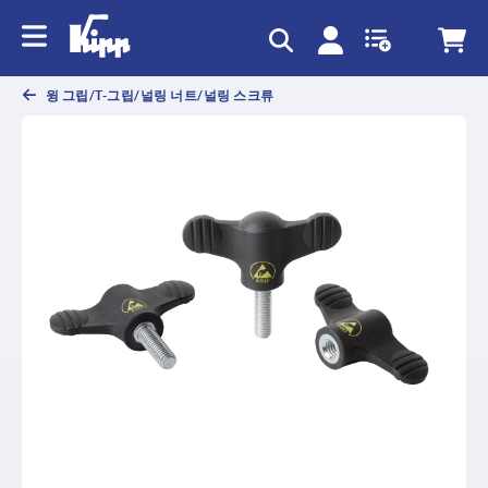
text.skipToContent
text.skipToNavigation
윙 그립/T-그립/널링 너트/널링 스크류