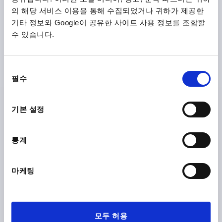
의 해당 서비스 이용을 통해 수집되었거나 귀하가 제공한
윙 그립 정전기 방지 D=M06X20 A=50, H=24, 타입:L, 열가
기타 정보와 Google이 공유한 사이트 사용 정보를 조합할
소성 검정 RAL9011, 구성 요소:스틸, 푸른색 피막 처리
수 있습니다.
나사=M6
나사 길이=20
타입=L
그립 길이=50
너비=5
D2=14
높이=24
H1=11,5
동
주문 번호:
K0274.1110624X20
필수
의
선
₩7,280
택
세부 사항
기본 설정
부가세 별도
배송비 별도
통계
형태
마케팅
제품 상세 정보
다운로드
모두 허용