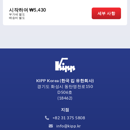
시작하여
₩6,110
세부 사항
부가세 별도
배송비 별도
KIPP Korea (한국 킵 유한회사)
경기도 화성시 동탄영천로150
D506호
(18462)
지점
+82 31 375 5808
info@kipp.kr