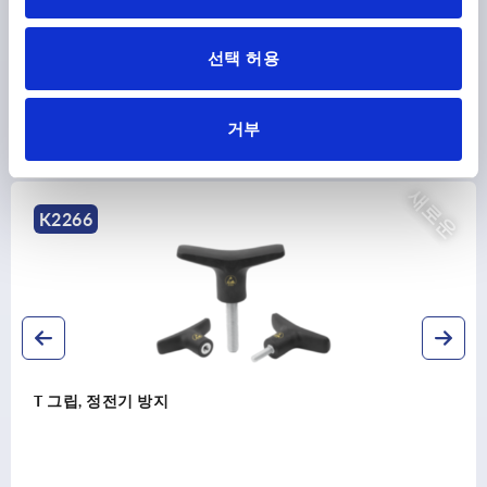
선택 허용
거부
다른 고객들도 다음 제품을 구매하였습니
다.
새로운
K2267
T 그립, 항균성 있음