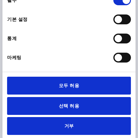
필수
의
선
택
CAD
기본 설정
다운로드
통계
마케팅
다른 고객들도 다음 제품을 구매하였습니
다.
모두 허용
K0009
선택 허용
거부