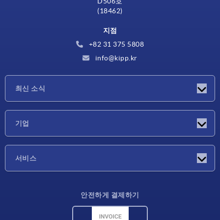
D506호
(18462)
지점
+82 31 375 5808
info@kipp.kr
최신 소식
소식
기업
박람회
기업
서비스
배송 조건
안전하게 결제하기
재료 개요
CAD 데이터