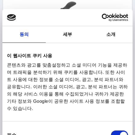
동의
세부
소개
편심 클램핑 모듈 D=20, 타입:A 스틸, 검정, 구성 요소:알루
미늄, 검정
이 웹사이트 쿠키 사용
지름=20
그립 길이=52,3
타입=A
H=73,5
H1=36
H2=8
콘텐츠와 광고를 맞춤설정하고 소셜 미디어 기능을 제공하
H3=28
적합한 슬롯 너비=8
클램핑력 F KN=2,5
며 트래픽을 분석하기 위해 쿠키를 사용합니다. 또한 사이
손 힘 FH N=100
트 사용에 대한 정보를 소셜 미디어, 광고, 분석 파트너와
공유합니다. 이러한 소셜 미디어, 광고, 분석 파트너는 귀하
주문 번호:
K0754.00200808
의 해당 서비스 이용을 통해 수집되었거나 귀하가 제공한
기타 정보와 Google이 공유한 사이트 사용 정보를 조합할
₩101,320
세부 사항
부가세 별도
수 있습니다.
배송비 별도
동
제품 상세 정보