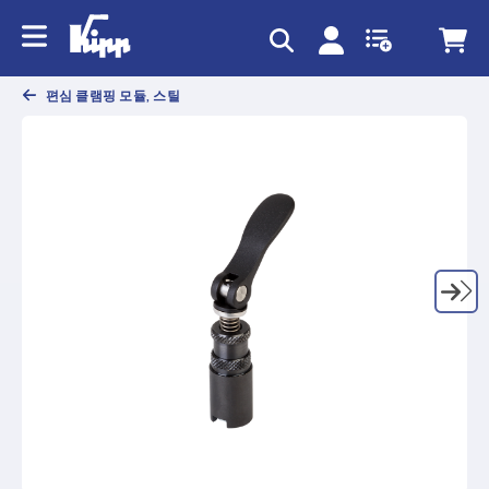
text.skipToContent
text.skipToNavigation
편심 클램핑 모듈, 스틸