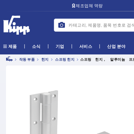
text.skipToContent
text.skipToNavigation
제조업체 역량
소식
기업
서비스
산업 분야
제품
작동 부품
힌지
스프링 힌지
스프링 힌지， 알루미늄 프