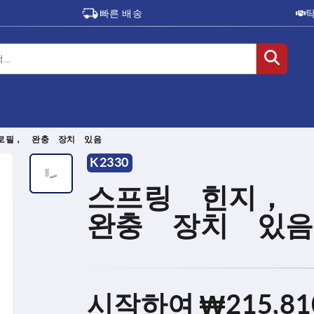
빠른 배송
로필， 완충 장치 있음
K2330
스프링 힌지，
완충 장치 있음
시작하여
₩215,81