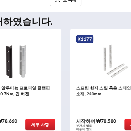
매하였습니다.
K1174
 스틸 혹은 스테인레스 스틸
스프링 힌지 스틸 혹은 스테
mm
소재, 75mm
₩78,580
시작하여
₩24,660
세부 사항
부가세 별도
배송비 별도