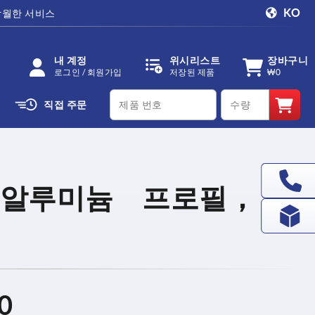
KO
탁월한 서비스
내 계정
위시리스트
장바구니
로그인 / 회원가입
저장된 제품
₩0
productCode
qty
직접 주문
 알루미늄 프로필，
0