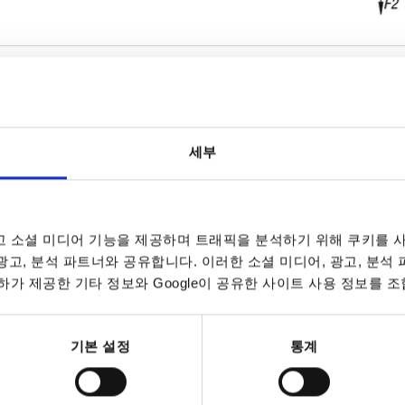
세부
버전 2
타입
0
수직으로 적용
A
표 확대
수평으로 적용
B
 소셜 미디어 기능을 제공하며 트래픽을 분석하기 위해 쿠키를 사
 광고, 분석 파트너와 공유합니다. 이러한 소셜 미디어, 광고, 분석
데이트됩니다. 주문 완료 전 마지막 단계에서 확정
7~9 영업일
가 제공한 기타 정보와 Google이 공유한 사이트 사용 정보를 조
10-26 캘린더 일
기본 설정
통계
타입
형태
A1
B1
D
D1
F1 N
F2 
타입