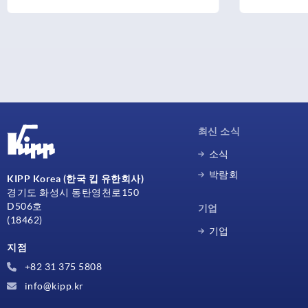
최신 소식
소식
박람회
KIPP Korea (한국 킵 유한회사)
경기도 화성시 동탄영천로150
D506호
기업
(18462)
기업
지점
+82 31 375 5808
info@kipp.kr