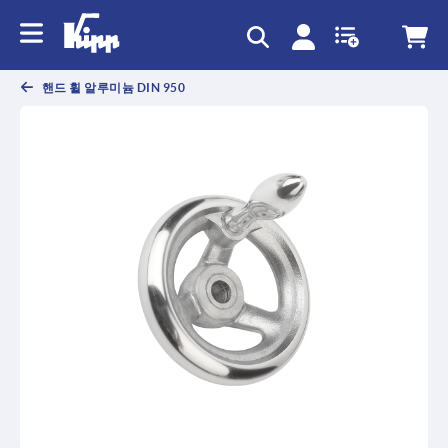
text.skipToContent
text.skipToNavigation
핸드 휠 알루미늄 DIN 950