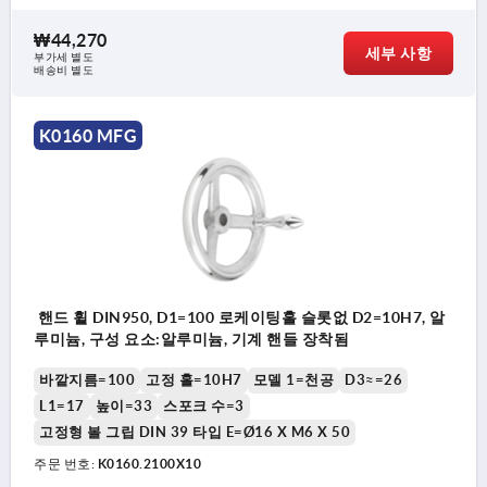
₩44,270
세부 사항
부가세 별도
배송비 별도
K0160 MFG
핸드 휠 DIN950, D1=100 로케이팅홀 슬롯없 D2=10H7, 알
루미늄, 구성 요소:알루미늄, 기계 핸들 장착됨
바깥지름=100
고정 홀=10H7
모델 1=천공
D3≈=26
L1=17
높이=33
스포크 수=3
고정형 볼 그립 DIN 39 타입 E=Ø16 X M6 X 50
주문 번호:
K0160.2100X10