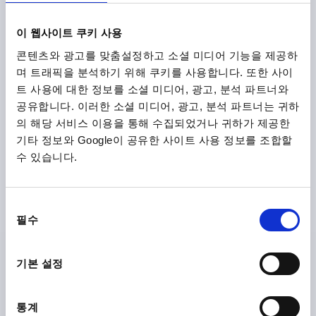
₩61,200
세부 사항
부가세 별도
이 웹사이트 쿠키 사용
배송비 별도
콘텐츠와 광고를 맞춤설정하고 소셜 미디어 기능을 제공하
며 트래픽을 분석하기 위해 쿠키를 사용합니다. 또한 사이
K0160 MFG
트 사용에 대한 정보를 소셜 미디어, 광고, 분석 파트너와
공유합니다. 이러한 소셜 미디어, 광고, 분석 파트너는 귀하
의 해당 서비스 이용을 통해 수집되었거나 귀하가 제공한
기타 정보와 Google이 공유한 사이트 사용 정보를 조합할
수 있습니다.
핸드 휠 DIN950, D1=125 로케이팅홀 슬롯없 D2=14H7, 알
동
루미늄, 구성 요소:알루미늄, 기계 핸들 장착됨
필수
의
바깥지름=125
고정 홀=14H7
모델 1=천공
D3≈=28
선
L1=18
높이=36
스포크 수=3
택
기본 설정
고정형 볼 그립 DIN 39 타입 E=Ø20 X M8 X 64
주문 번호:
K0160.2125X14
통계