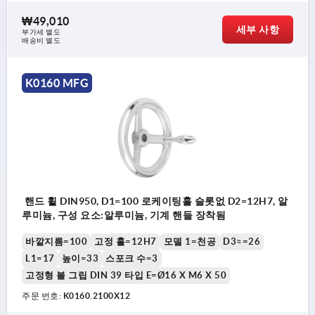
₩49,010
세부 사항
부가세 별도
배송비 별도
K0160 MFG
핸드 휠 DIN950, D1=100 로케이팅홀 슬롯없 D2=12H7, 알
루미늄, 구성 요소:알루미늄, 기계 핸들 장착됨
바깥지름=100
고정 홀=12H7
모델 1=천공
D3≈=26
L1=17
높이=33
스포크 수=3
고정형 볼 그립 DIN 39 타입 E=Ø16 X M6 X 50
주문 번호:
K0160.2100X12