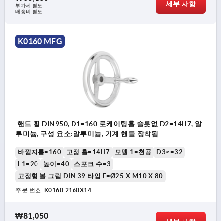
세부 사항
부가세 별도
배송비 별도
K0160 MFG
핸드 휠 DIN950, D1=160 로케이팅홀 슬롯없 D2=14H7, 알
루미늄, 구성 요소:알루미늄, 기계 핸들 장착됨
바깥지름=160
고정 홀=14H7
모델 1=천공
D3≈=32
L1=20
높이=40
스포크 수=3
고정형 볼 그립 DIN 39 타입 E=Ø25 X M10 X 80
주문 번호:
K0160.2160X14
₩81,050