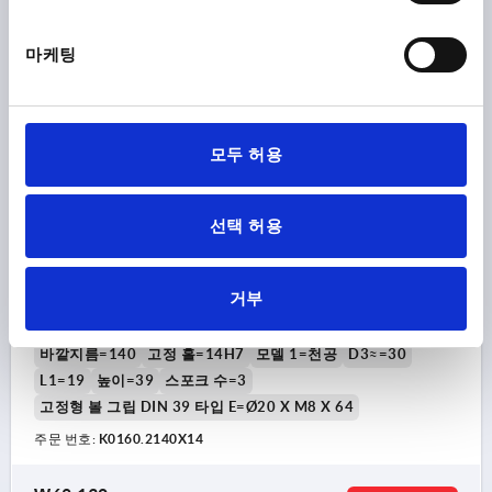
₩61,200
세부 사항
부가세 별도
배송비 별도
마케팅
K0160 MFG
모두 허용
선택 허용
핸드 휠 DIN950, D1=140 로케이팅홀 슬롯없 D2=14H7, 알
거부
루미늄, 구성 요소:알루미늄, 기계 핸들 장착됨
바깥지름=140
고정 홀=14H7
모델 1=천공
D3≈=30
L1=19
높이=39
스포크 수=3
고정형 볼 그립 DIN 39 타입 E=Ø20 X M8 X 64
주문 번호:
K0160.2140X14