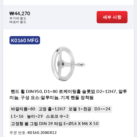
₩44,270
세부 사항
부가세 별도
배송비 별도
K0160 MFG
핸드 휠 DIN950, D1=80 로케이팅홀 슬롯없 D2=12H7, 알루
미늄, 구성 요소:알루미늄, 기계 핸들 장착됨
바깥지름=80
고정 홀=12H7
모델 1=천공
D3≈=24
L1=16
높이=29
스포크 수=3
고정형 볼 그립 DIN 39 타입 E=Ø16 X M6 X 50
주문 번호:
K0160.2080X12