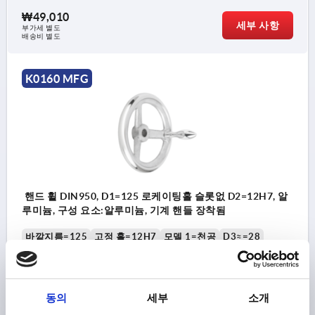
₩49,010
세부 사항
부가세 별도
배송비 별도
K0160 MFG
핸드 휠 DIN950, D1=125 로케이팅홀 슬롯없 D2=12H7, 알
루미늄, 구성 요소:알루미늄, 기계 핸들 장착됨
바깥지름=125
고정 홀=12H7
모델 1=천공
D3≈=28
L1=18
높이=36
스포크 수=3
고정형 볼 그립 DIN 39 타입 E=Ø20 X M8 X 64
주문 번호:
K0160.2125X12
동의
세부
소개