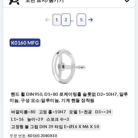
1
2
5
K0160 MFG
핸드 휠 DIN950, D1=80 로케이팅홀 슬롯없 D2=10H7, 알루
미늄, 구성 요소:알루미늄, 기계 핸들 장착됨
바깥지름=80
고정 홀=10H7
모델 1=천공
D3≈=24
L1=16
높이=29
스포크 수=3
고정형 볼 그립 DIN 39 타입 E=Ø16 X M6 X 50
주문 번호:
K0160.2080X10