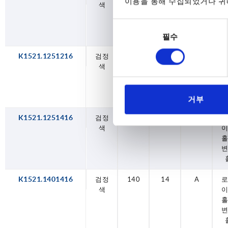
이용을 통해 수집되었거나 귀하
색
홀
동
필수
의
선
K1521.1251216
검정
125
12
A
택
색
홀
거부
K1521.1251416
검정
125
14
A
색
홀
K1521.1401416
검정
140
14
A
색
홀