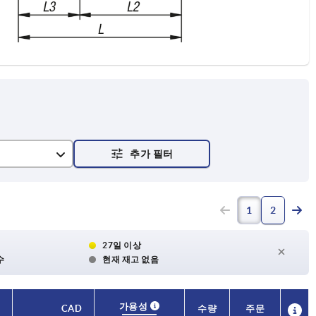
& 변환 홀
1
2
 있음
슬롯 유), 크로스 보어 있음
27일 이상
수
현재 재고 없음
)
가용성
가용성
CAD
CAD
수량
수량
주문
주문