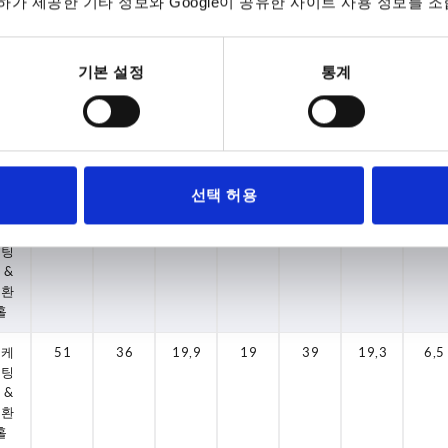
가 제공한 기타 정보와 Google이 공유한 사이트 사용 정보를 조
이팅
 &
변환
홀
기본 설정
통계
로케
42
31
19,9
18
36
18,3
6,5
이팅
 &
변환
홀
선택 허용
로케
42
31
19,9
18
36
18,3
6,5
이팅
 &
변환
홀
로케
51
36
19,9
19
39
19,3
6,5
이팅
 &
변환
홀