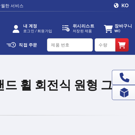
KO
탁월한 서비스
내 계정
위시리스트
장바구니
로그인 / 회원가입
저장된 제품
₩0
productCode
qty
직접 주문
드 휠 회전식 원형 그립