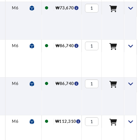
M6
—
—
99
60
M6
₩73,670
M6
—
—
121
81
M8
₩86,740
M6
—
—
121
81
M8
₩86,740
M6
—
—
126
81
M8
₩112,310