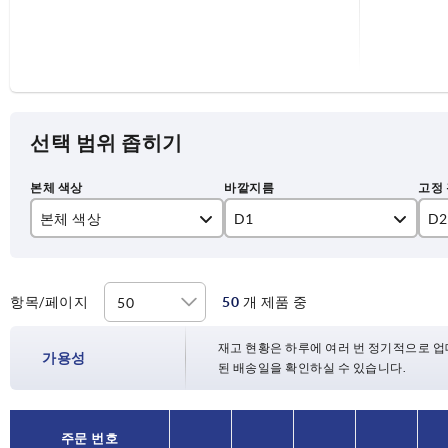
선택 범위 좁히기
본체 색상
D1
D2
검정색
80
10
실버
100
12
항목/페이지
50
개 제품 중
125
14
재고 현황은 하루에 여러 번 정기적으로 업
가용성
된 배송일을 확인하실 수 있습니다.
140
16
160
18
주문 번호
주문 번호