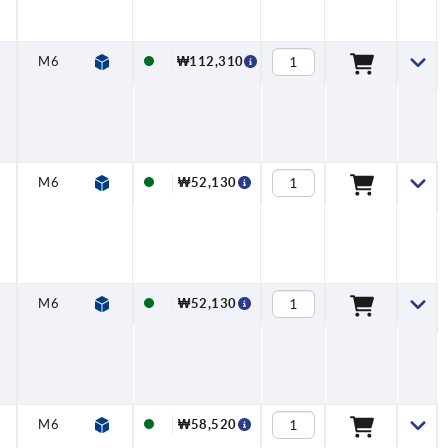
M6
—
—
126
81
M8
₩112,310
M6
—
—
68
39
M4
₩52,130
M6
—
—
68
39
M4
₩52,130
M6
—
—
81
48
M5
₩58,520