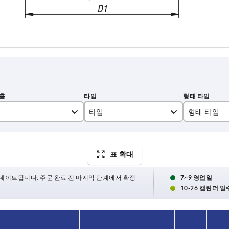
타입
형태 타입
A
로케이팅 홀 
B
로케이팅 홀
표 확대
C
로케이팅 홀(
데이트됩니다. 주문 완료 전 마지막 단계에서 확정
7~9 영업일
10-26 캘린더 일
E
천공(슬롯 유