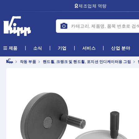
text.skipToContent
text.skipToNavigation
제조업체 역량
소식
기업
서비스
산업 분야
제품
작동 부품
핸드휠, 크랭크 및 핸드휠, 포지션 인디케이터용 그립