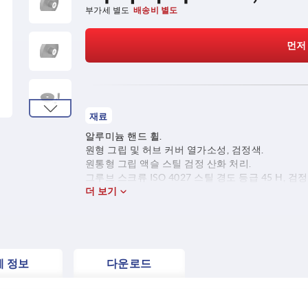
부가세 별도
배송비 별도
먼저
재료
알루미늄 핸드 휠.
원형 그립 및 허브 커버 열가소성, 검정색.
원통형 그립 액슬 스틸 검정 산화 처리.
그루브 스크류 ISO 4027 스틸 경도 등급 45 H, 검정
더 보기
세 정보
다운로드