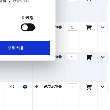
합할 수 있습니다.
마케팅
M6
—
—
96
60
M6
₩66,120
모두 허용
M6
—
—
96
60
M6
₩66,120
M6
—
—
99
60
M6
₩73,670