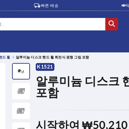
빠른 배송
핸드 휠
알루미늄 디스크 핸드 휠 회전식 원형 그립 포함
K1521
알루미늄 디스크 핸
포함
시작하여
₩50,210