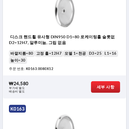
디스크 핸드휠 유사형 DIN950 D1=80 로케이팅홀 슬롯없
D2=12H7, 알루미늄, 그립 없음
바깥지름=80
고정 홀=12H7
모델 1=천공
D3=25
L1=16
높이=30
주문 번호:
K0163.0080X12
₩24,580
세부 사항
부가세 별도
배송비 별도
K0163