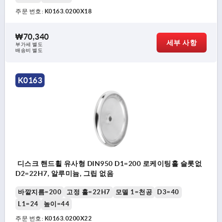
주문 번호:
K0163.0200X18
₩70,340
세부 사항
부가세 별도
배송비 별도
K0163
디스크 핸드휠 유사형 DIN950 D1=200 로케이팅홀 슬롯없
D2=22H7, 알루미늄, 그립 없음
바깥지름=200
고정 홀=22H7
모델 1=천공
D3=40
L1=24
높이=44
주문 번호:
K0163.0200X22