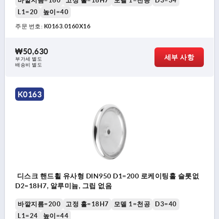
바깥지름=160
고정 홀=16H7
모델 1=천공
D3=34
L1=20
높이=40
주문 번호:
K0163.0160X16
₩50,630
세부 사항
부가세 별도
배송비 별도
K0163
디스크 핸드휠 유사형 DIN950 D1=200 로케이팅홀 슬롯없
D2=18H7, 알루미늄, 그립 없음
바깥지름=200
고정 홀=18H7
모델 1=천공
D3=40
L1=24
높이=44