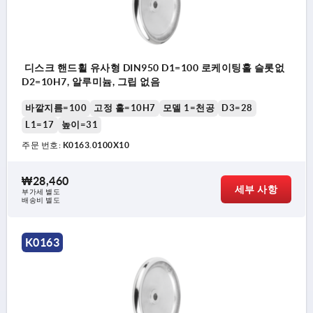
디스크 핸드휠 유사형 DIN950 D1=100 로케이팅홀 슬롯없
D2=10H7, 알루미늄, 그립 없음
바깥지름=100
고정 홀=10H7
모델 1=천공
D3=28
L1=17
높이=31
주문 번호:
K0163.0100X10
₩28,460
세부 사항
부가세 별도
배송비 별도
K0163