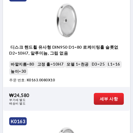
디스크 핸드휠 유사형 DIN950 D1=80 로케이팅홀 슬롯없
D2=10H7, 알루미늄, 그립 없음
바깥지름=80
고정 홀=10H7
모델 1=천공
D3=25
L1=16
높이=30
주문 번호:
K0163.0080X10
₩24,580
세부 사항
부가세 별도
배송비 별도
K0163