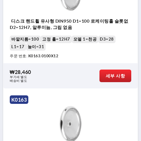
디스크 핸드휠 유사형 DIN950 D1=100 로케이팅홀 슬롯없
D2=12H7, 알루미늄, 그립 없음
바깥지름=100
고정 홀=12H7
모델 1=천공
D3=28
L1=17
높이=31
주문 번호:
K0163.0100X12
₩28,460
세부 사항
부가세 별도
배송비 별도
K0163