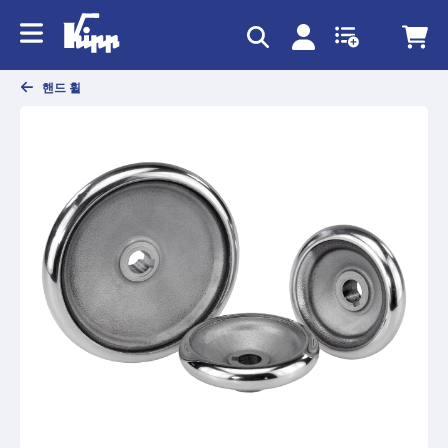
text.skipToContent
text.skipToNavigation
핸드 휠