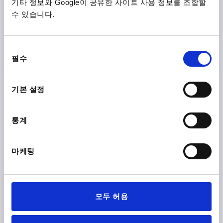
기타 정보와 Google이 공유한 사이트 사용 정보를 조합할
디스크 핸드휠 유사형 DIN950 D1=120 로케이팅홀 슬롯없
D2=14H7, 알루미늄, 그립 없음
수 있습니다.
바깥지름=120
고정 홀=14H7
모델 1=천공
D3=27
L1=18
높이=30
동
주문 번호:
K0163.0120X14
필수
의
선
₩34,900
택
세부 사항
기본 설정
부가세 별도
배송비 별도
통계
K0163
마케팅
모두 허용
디스크 핸드휠 유사형 DIN950 D1=160 로케이팅홀 슬롯없
D2=14H7, 알루미늄, 그립 없음