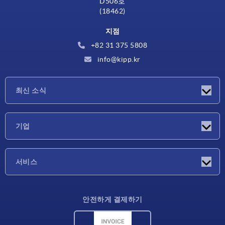
D506호
(18462)
지점
+82 31 375 5808
info@kipp.kr
최신 소식
소식
기업
박람회
기업
서비스
배송 조건
안전하게 결제하기
재료 개요
CAD 데이터