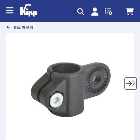
text.skipToContent
text.skipToNavigation
튜브 커넥터