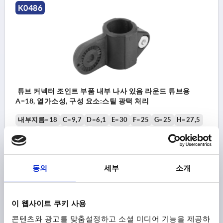
K0486
튜브 커넥터 조인트 부품 내부 나사 있음 라운드 튜브용
A=18, 열가소성, 구성 요소:스틸 광택 처리
내부지름=18
C=9,7
D=6,1
E=30
F=25
G=25
H=27,5
K=14
L=61,5
N=5,7
P=21
S=M6X18
T=M6-DIN 985
주문 번호:
K0486.18
동의
세부
소개
₩4,540
세부 사항
부가세 별도
배송비 별도
이 웹사이트 쿠키 사용
K0486
콘텐츠와 광고를 맞춤설정하고 소셜 미디어 기능을 제공하