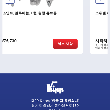
스위벨 패드 튜브 커넥터, 알루미늄, 안쪽 톱니
시작하여
₩36,470
항
세부 
부가세 별도
배송비 별도
KIPP Korea (한국 킵 유한회사)
경기도 화성시 동탄영천로150