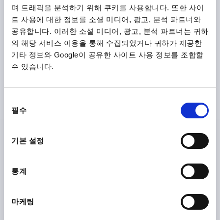
며 트래픽을 분석하기 위해 쿠키를 사용합니다. 또한 사이
트 사용에 대한 정보를 소셜 미디어, 광고, 분석 파트너와
공유합니다. 이러한 소셜 미디어, 광고, 분석 파트너는 귀하
의 해당 서비스 이용을 통해 수집되었거나 귀하가 제공한
기타 정보와 Google이 공유한 사이트 사용 정보를 조합할
수 있습니다.
튜브 커넥터 조인트 부품 내부 나사 있음 라운드 튜브용
A=30, 열가소성, 구성 요소:스틸 광택 처리
동
내부지름=30
C=16,5
D=8,1
E=45
F=40
G=40
H=43
필수
의
K=22,5
L=95,5
N=6,5
P=28,5
S=M8X25
선
T=M8-DIN 985
택
기본 설정
주문 번호:
K0486.30
₩9,090
통계
세부 사항
부가세 별도
배송비 별도
마케팅
제품 상세 정보