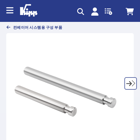
text.skipToContent
text.skipToNavigation
컨베이어 시스템용 구성 부품