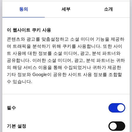
동의
세부
소개
볼트 단일 클램프용, D=12, L=137 스테인레스 스틸 1.4301,
이 웹사이트 쿠키 사용
자연적 마무리
콘텐츠와 광고를 맞춤설정하고 소셜 미디어 기능을 제공하
지름=12
D1=9
D2=12
길이=137
L1=7
L2=6
며 트래픽을 분석하기 위해 쿠키를 사용합니다. 또한 사이
주문 번호:
K2297.12137
트 사용에 대한 정보를 소셜 미디어, 광고, 분석 파트너와
공유합니다. 이러한 소셜 미디어, 광고, 분석 파트너는 귀하
₩19,350
의 해당 서비스 이용을 통해 수집되었거나 귀하가 제공한
세부 사항
부가세 별도
기타 정보와 Google이 공유한 사이트 사용 정보를 조합할
배송비 별도
수 있습니다.
K2297
동
필수
의
선
택
기본 설정