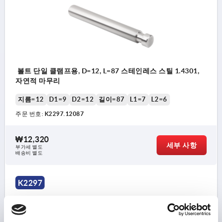
볼트 단일 클램프용, D=12, L=87 스테인레스 스틸 1.4301,
자연적 마무리
지름=12
D1=9
D2=12
길이=87
L1=7
L2=6
주문 번호:
K2297.12087
₩12,320
세부 사항
부가세 별도
배송비 별도
K2297