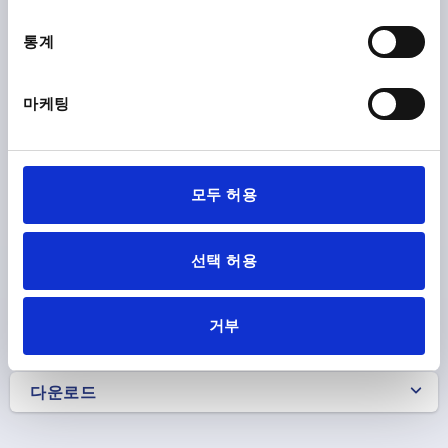
볼트 단일 클램프용, D=16, L=87 스테인레스 스틸 1.4301,
통계
자연적 마무리
지름=16
D1=9
D2=12
길이=87
L1=7
L2=6
마케팅
주문 번호:
K2297.16087
₩18,430
세부 사항
부가세 별도
모두 허용
배송비 별도
선택 허용
제품 상세 정보
거부
CAD
다운로드