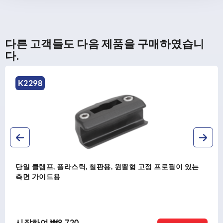
다른 고객들도 다음 제품을 구매하였습니
다.
K2299
플라스틱, 철판용, 원뿔형 고정 프로필이 있는
단일 클램프,
,720
시작하여
₩