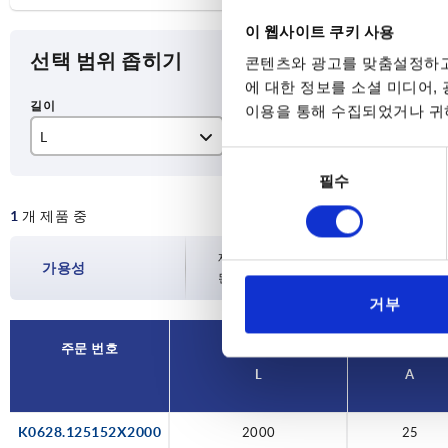
이 웹사이트 쿠키 사용
선택 범위 좁히기
콘텐츠와 광고를 맞춤설정하고
에 대한 정보를 소셜 미디어,
이용을 통해 수집되었거나 귀하
L
A
C
동
2000
25
1,
필수
의
선
1
개 제품 중
택
재고 현황은 하루에 여러 번 정기적으로 업
가용성
된 배송일을 확인하실 수 있습니다.
거부
주문 번호
L
A
K0628.125152X2000
2000
25