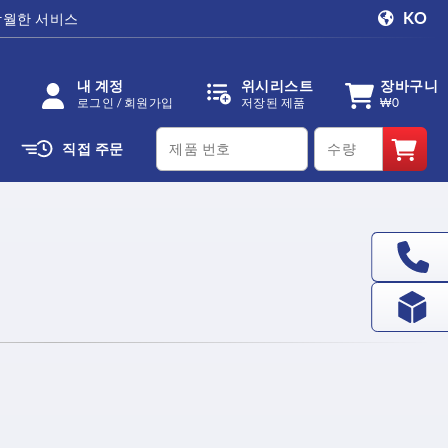
KO
탁월한 서비스
내 계정
위시리스트
장바구니
로그인 / 회원가입
저장된 제품
₩0
productCode
qty
직접 주문