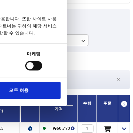
용합니다. 또한 사이트 사용
 파트너는 귀하의 해당 서비스
합할 수 있습니다.
T1
15
마케팅
27일 이상
수
현재 재고 없음
모두 허용
가용성
CAD
수량
주문
가격
T1
15
₩60,790