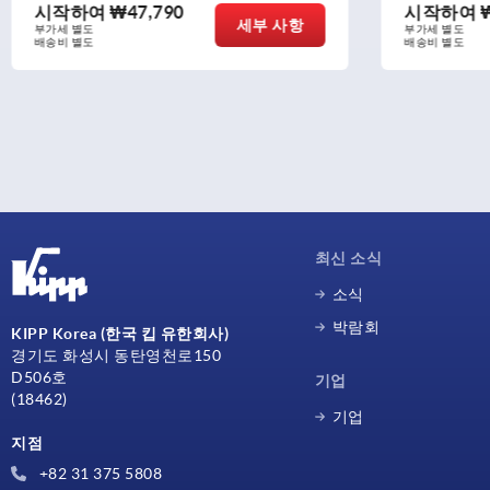
시작하여
₩26,110
시작하
세부 사항
부가세 별도
부가세 별도
배송비 별도
배송비 별도
최신 소식
소식
박람회
KIPP Korea (한국 킵 유한회사)
경기도 화성시 동탄영천로150
D506호
기업
(18462)
기업
지점
+82 31 375 5808