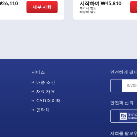
여
₩45,810
시작하여
₩15,830
세부 사항
부가세 별도
배송비 별도
서비스
안전하게 결
배송 조건
재료 개요
CAD 데이터
안전과 신뢰
연락처
저희를 팔로