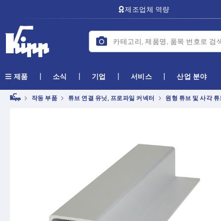
text.skipToContent
text.skipToNavigation
제조업체 역량
소식
기업
서비스
산업 분야
제품
작동 부품
튜브 연결 유닛, 프로파일 커넥터
원형 튜브 및 사각 튜