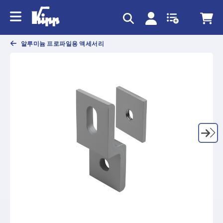
text.skipToContent
text.skipToNavigation
알루미늄 프로파일용 액세서리