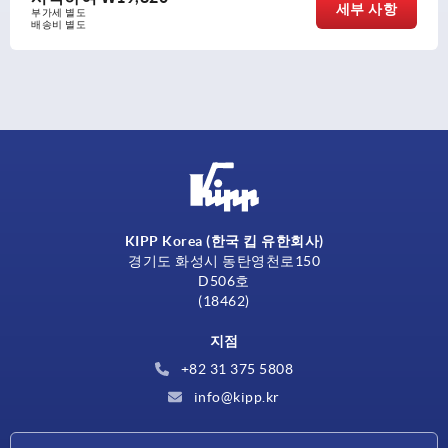
세부 사항
부가세 별도
배송비 별도
KIPP Korea (한국 킵 유한회사)
경기도 화성시 동탄영천로150
D506호
(18462)
지점
+82 31 375 5808
info@kipp.kr