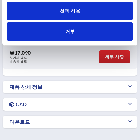
홀더 FÜR FLÄCHENELEMENT, B=45, P=45, 알루미늄, 산화
처리
선택 허용
재질=45
너비=45
A=22,5
A1=17,5
A2=18
지름=9
D1=9
나사=M8
길이=88
S=6
T=17,5
거부
주문 번호:
K2191.45
₩17,090
세부 사항
부가세 별도
배송비 별도
제품 상세 정보
CAD
다운로드