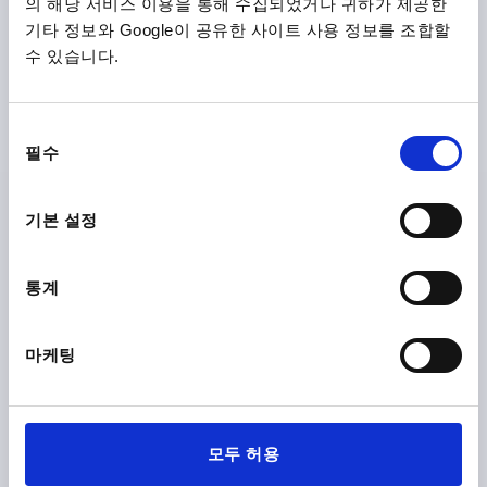
의 해당 서비스 이용을 통해 수집되었거나 귀하가 제공한
기타 정보와 Google이 공유한 사이트 사용 정보를 조합할
홀더 FÜR FLÄCHENELEMENT, B=40, P=40, 알루미늄, 산화
수 있습니다.
처리
재질=40
너비=40
A=20
A1=17,5
A2=13,5
지름=9
D1=9
나사=M8
길이=78
S=6
T=16
동
필수
의
주문 번호:
K2191.40
선
택
₩15,730
기본 설정
세부 사항
부가세 별도
배송비 별도
통계
K2191
마케팅
모두 허용