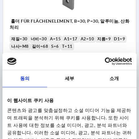
홀더 FÜR FLÄCHENELEMENT, B=30, P=30, 알루미늄, 산화
처리
재질=30
너비=30
A=15
A1=17
A2=10
지름=9
D1=9
나사=M8
길이=68
S=6
T=11
주문 번호:
K2191.30
₩13,500
세부 사항
부가세 별도
동의
세부
소개
배송비 별도
K2191
이 웹사이트 쿠키 사용
콘텐츠와 광고를 맞춤설정하고 소셜 미디어 기능을 제공하
며 트래픽을 분석하기 위해 쿠키를 사용합니다. 또한 사이
트 사용에 대한 정보를 소셜 미디어, 광고, 분석 파트너와
공유합니다. 이러한 소셜 미디어, 광고, 분석 파트너는 귀하