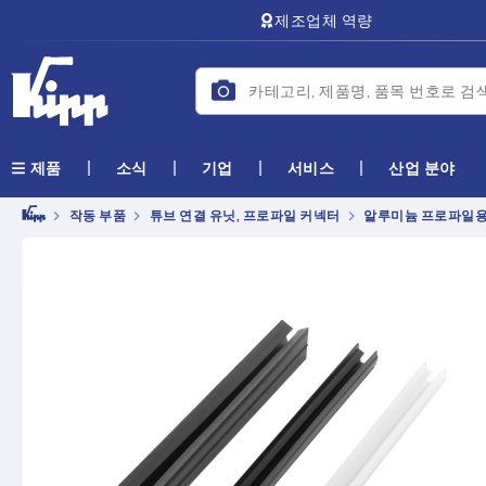
text.skipToContent
text.skipToNavigation
제조업체 역량
소식
기업
서비스
산업 분야
제품
작동 부품
튜브 연결 유닛, 프로파일 커넥터
알루미늄 프로파일용