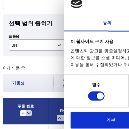
선택 범위 좁히기
동의
이 웹사이트 쿠키 사용
BN
본체 색상
타
콘텐츠와 광고를 맞춤설정하고
6
검정색
B
에 대한 정보를 소셜 미디어,
이용을 통해 수집되었거나 귀하
6
개 제품 중
8
베이지
I
동
10
재고 현황은 하루에 여러 번 정기적으로 업
가용성
필수
의
된 배송일을 확인하실 수 있습니다.
선
택
주문 번호
BN
본체 색상
타
거부