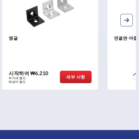
연결면-마찰 조인트 40/45 타입 B
시작하여
₩276,800
세부 사항
세부 사항
부가세 별도
배송비 별도