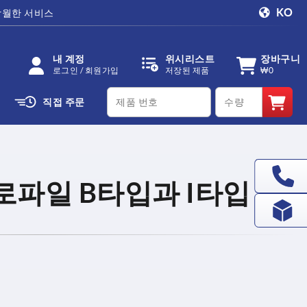
KO
탁월한 서비스
내 계정
위시리스트
장바구니
로그인 / 회원가입
저장된 제품
₩0
productCode
qty
직접 주문
로파일 B타입과 I타입