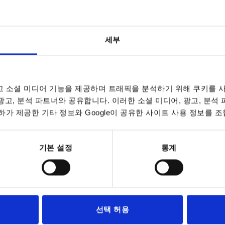
세부
입
B
B1
 소셜 미디어 기능을 제공하며 트래픽을 분석하기 위해 쿠키를 사
6
-
 광고, 분석 파트너와 공유합니다. 이러한 소셜 미디어, 광고, 분석
가 제공한 기타 정보와 Google이 공유한 사이트 사용 정보를 조
표 확대
8
7
10
9,4
데이트됩니다. 주문 완료 전 마지막 단계에서 확정
7~9 영업일
기본 설정
통계
10-26 캘린더 일
입
B
B1
B2
H
선택 허용