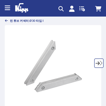
text.skipToContent
text.skipToNavigation
린 튜브 커넥터 Ø30 타입 I