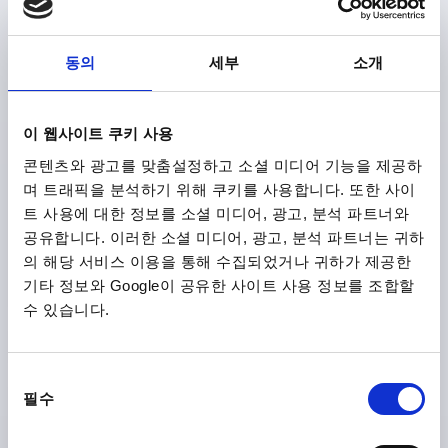
동의
세부
소개
앵글 브래킷 Ø30, 타입 I, P=Ø30 알루미늄
이 웹사이트 쿠키 사용
재질=Ø30
ESD 정전기 방지=예
콘텐츠와 광고를 맞춤설정하고 소셜 미디어 기능을 제공하
주문 번호:
K1985.30
며 트래픽을 분석하기 위해 쿠키를 사용합니다. 또한 사이
트 사용에 대한 정보를 소셜 미디어, 광고, 분석 파트너와
₩19,060
공유합니다. 이러한 소셜 미디어, 광고, 분석 파트너는 귀하
세부 사항
부가세 별도
의 해당 서비스 이용을 통해 수집되었거나 귀하가 제공한
배송비 별도
기타 정보와 Google이 공유한 사이트 사용 정보를 조합할
수 있습니다.
제품 상세 정보
동
필수
CAD
의
선