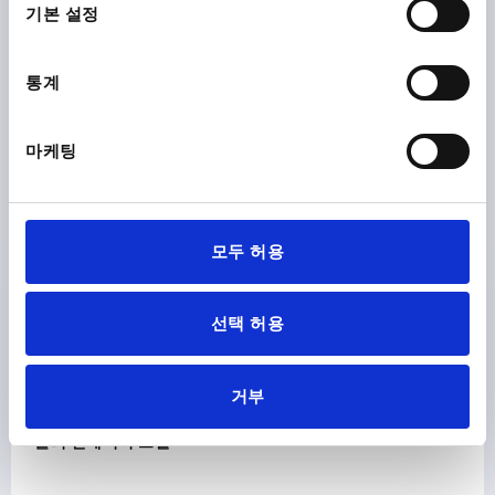
택
다운로드
기본 설정
통계
마케팅
다른 고객들도 다음 제품을 구매하였습니
다.
모두 허용
K2142
선택 허용
거부
 스틸
롤러 컨베이