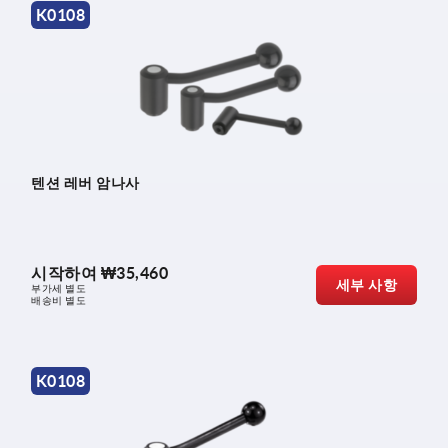
K0108
텐션 레버 암나사
시작하여
₩35,460
세부 사항
부가세 별도
배송비 별도
K0108