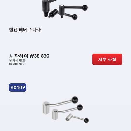
텐션 레버 수나사
시작하여
₩38,830
세부 사항
부가세 별도
배송비 별도
K0109