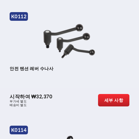
K0112
안전 텐션 레버 수나사
시작하여
₩32,370
세부 사항
부가세 별도
배송비 별도
K0114