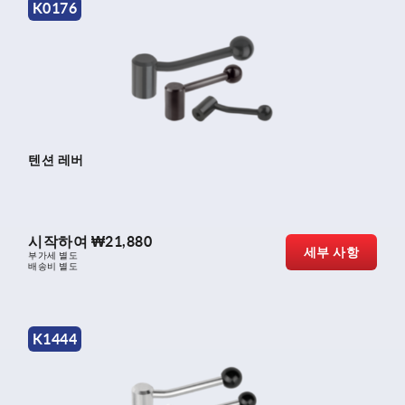
K0176
텐션 레버
시작하여
₩21,880
세부 사항
부가세 별도
배송비 별도
K1444