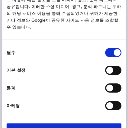
공유합니다. 이러한 소셜 미디어, 광고, 분석 파트너는 귀하
의 해당 서비스 이용을 통해 수집되었거나 귀하가 제공한
시작하여
₩68,810
기타 정보와 Google이 공유한 사이트 사용 정보를 조합할
세부 사항
부가세 별도
수 있습니다.
배송비 별도
동
K0129
필수
의
선
택
기본 설정
통계
플랫 텐션 레버 스테인레스 스틸 수나사
마케팅
시작하여
₩71,960
세부 사항
부가세 별도