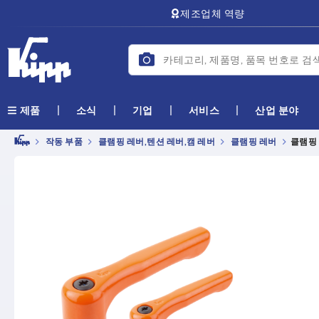
text.skipToContent
text.skipToNavigation
제조업체 역량
소식
기업
서비스
산업 분야
제품
작동 부품
클램핑 레버,텐션 레버,캠 레버
클램핑 레버
클램핑 