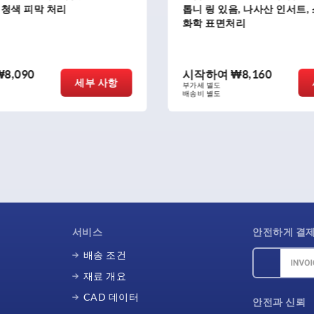
음, 나사산 인서트, 스틸, 청색
핑 레버, 스테인레스 나사 
처리
여
₩8,160
시작하여
₩27,340
세부 사항
부가세 별도
배송비 별도
서비스
안전하게 결
배송 조건
재료 개요
CAD 데이터
안전과 신뢰