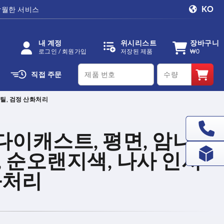
KO
탁월한 서비스
내 계정
위시리스트
장바구니
로그인 / 회원가입
저장된 제품
₩0
productCode
qty
직접 주문
스틸, 검정 산화처리
다이캐스트, 평면, 암나사
, 순오랜지색, 나사 인서
화처리