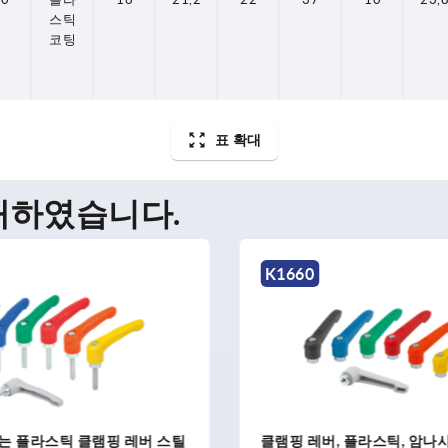
스틱
코팅
표 확대
매하였습니다.
K0982
버, 플라스틱, 암나사산 및 아연
암나사가 있는 인체 공학적