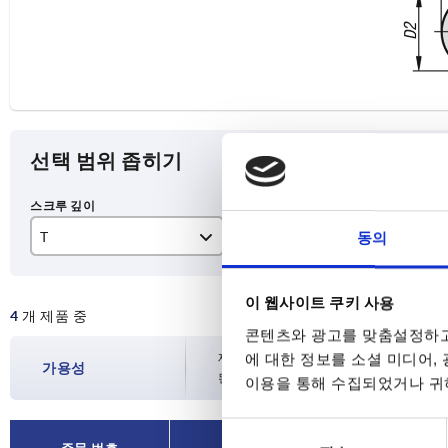
선택 범위 좁히기
T
크기
본
동의
12
2
퓨어
이 웹사이트 쿠키 사용
4
개 제품 중
14
3
콘텐츠와 광고를 맞춤설정하고
에 대한 정보를 소셜 미디어,
재고 현황은 하루에 여러 번 정기적으로 업
가용성
된 배송일을 확인하실 수 있습니다.
이용을 통해 수집되었거나 귀하
동