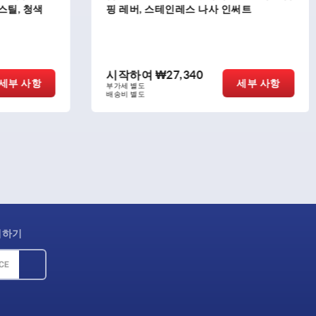
인써트
톱니 링 있음, 나사산 인서트, 스틸, 청색
화학 표면처리
시작하여
₩8,960
세부 사항
세부 사항
부가세 별도
배송비 별도
제하기