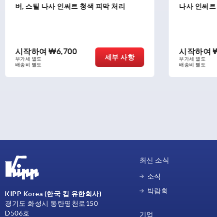
나사 인써트 청색 피막 처리
톱니 링 있
화학 표면
시작하여
₩8,090
시작하
세부 사항
부가세 별도
부가세 별도
배송비 별도
배송비 별도
최신 소식
소식
박람회
KIPP Korea (한국 킵 유한회사)
경기도 화성시 동탄영천로150
D506호
기업