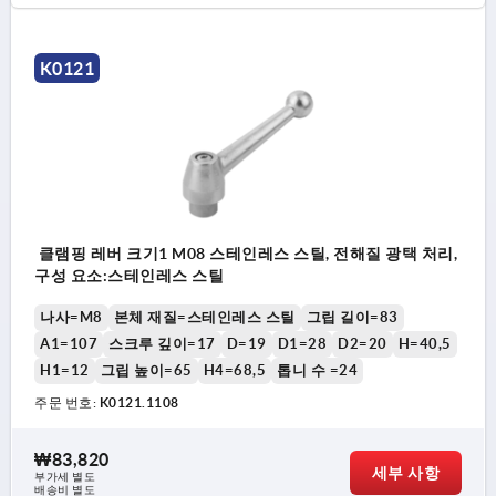
K0121
클램핑 레버 크기1 M08 스테인레스 스틸, 전해질 광택 처리,
구성 요소:스테인레스 스틸
나사=M8
본체 재질=스테인레스 스틸
그립 길이=83
A1=107
스크루 깊이=17
D=19
D1=28
D2=20
H=40,5
H1=12
그립 높이=65
H4=68,5
톱니 수 =24
주문 번호:
K0121.1108
₩83,820
세부 사항
부가세 별도
배송비 별도