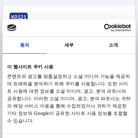
K0121
동의
세부
소개
이 웹사이트 쿠키 사용
클램핑 레버 크기1 M10 스테인레스 스틸, 전해질 광택 처리,
구성 요소:스테인레스 스틸
콘텐츠와 광고를 맞춤설정하고 소셜 미디어 기능을 제공하
며 트래픽을 분석하기 위해 쿠키를 사용합니다. 또한 사이
나사=M10
본체 재질=스테인레스 스틸
그립 길이=83
트 사용에 대한 정보를 소셜 미디어, 광고, 분석 파트너와
A1=107
스크루 깊이=17
D=19
D1=28
D2=20
H=40,5
공유합니다. 이러한 소셜 미디어, 광고, 분석 파트너는 귀하
H1=12
그립 높이=65
H4=68,5
톱니 수 =24
의 해당 서비스 이용을 통해 수집되었거나 귀하가 제공한
주문 번호:
K0121.1110
기타 정보와 Google이 공유한 사이트 사용 정보를 조합할
수 있습니다.
₩83,820
세부 사항
부가세 별도
배송비 별도