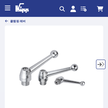
text.skipToContent
text.skipToNavigation
클램핑 레버