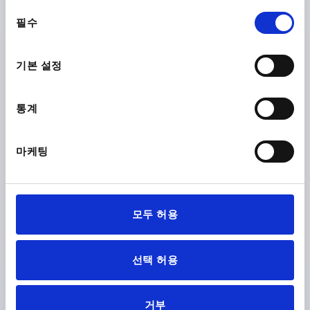
동
필수
의
K0121
선
택
기본 설정
통계
클램핑 레버 크기1 M12 스테인레스 스틸, 전해질 광택 처리,
마케팅
구성 요소:스테인레스 스틸
나사=M12
본체 재질=스테인레스 스틸
그립 길이=83
A1=107
스크루 깊이=17
D=19
D1=28
D2=20
H=40,5
모두 허용
H1=12
그립 높이=65
H4=68,5
톱니 수 =24
주문 번호:
K0121.1112
선택 허용
₩83,820
세부 사항
부가세 별도
배송비 별도
거부