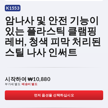
K1553
암나사 및 안전 기능이
있는 플라스틱 클램핑
레버, 청색 피막 처리된
스틸 나사 인써트
시작하여
₩10,880
부가세 별도
배송비 별도
먼저 옵션을 선택하십시오