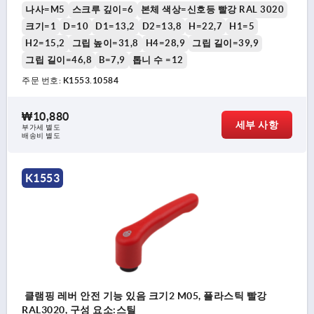
나사=M5
스크루 깊이=6
본체 색상=신호등 빨강 RAL 3020
크기=1
D=10
D1=13,2
D2=13,8
H=22,7
H1=5
H2=15,2
그립 높이=31,8
H4=28,9
그립 길이=39,9
그립 길이=46,8
B=7,9
톱니 수 =12
주문 번호:
K1553.10584
₩10,880
세부 사항
부가세 별도
배송비 별도
K1553
클램핑 레버 안전 기능 있음 크기2 M05, 플라스틱 빨강
RAL3020, 구성 요소:스틸