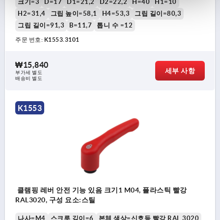
크기=3
D=17
D1=21,2
D2=22,2
H=40
H1=10
H2=31,4
그립 높이=58,1
H4=53,3
그립 길이=80,3
그립 길이=91,3
B=11,7
톱니 수 =12
주문 번호:
K1553.3101
₩15,840
세부 사항
부가세 별도
배송비 별도
K1553
클램핑 레버 안전 기능 있음 크기1 M04, 플라스틱 빨강
RAL3020, 구성 요소:스틸
나사=M4
스크루 깊이=6
본체 색상=신호등 빨강 RAL 3020