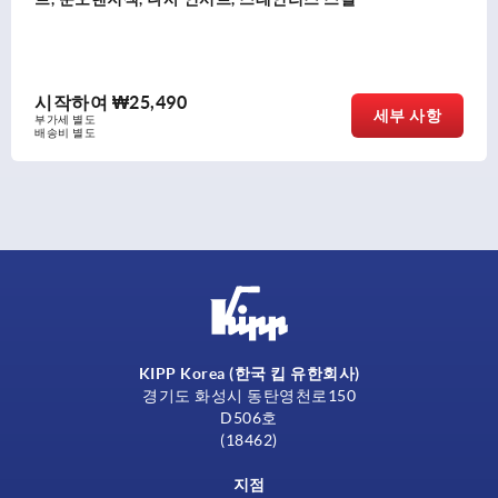
시작하여
₩25,490
세부 사항
부가세 별도
배송비 별도
KIPP Korea (한국 킵 유한회사)
경기도 화성시 동탄영천로150
D506호
(18462)
지점