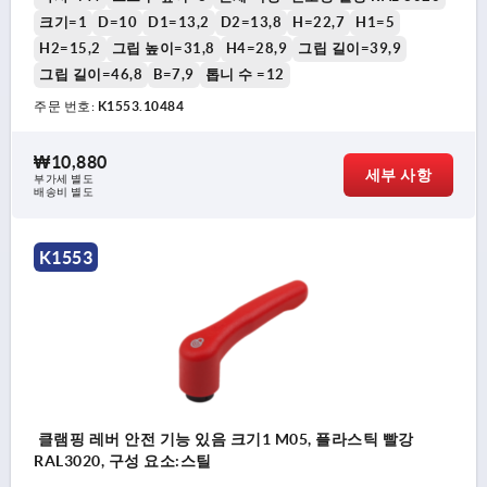
크기=1
D=10
D1=13,2
D2=13,8
H=22,7
H1=5
H2=15,2
그립 높이=31,8
H4=28,9
그립 길이=39,9
그립 길이=46,8
B=7,9
톱니 수 =12
주문 번호:
K1553.10484
₩10,880
세부 사항
부가세 별도
배송비 별도
K1553
클램핑 레버 안전 기능 있음 크기1 M05, 플라스틱 빨강
RAL3020, 구성 요소:스틸