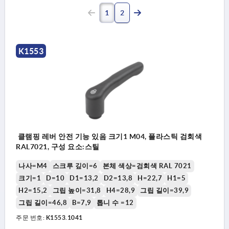
1
2
K1553
클램핑 레버 안전 기능 있음 크기1 M04, 플라스틱 검회색
RAL7021, 구성 요소:스틸
나사=M4
스크루 깊이=6
본체 색상=검회색 RAL 7021
크기=1
D=10
D1=13,2
D2=13,8
H=22,7
H1=5
H2=15,2
그립 높이=31,8
H4=28,9
그립 길이=39,9
그립 길이=46,8
B=7,9
톱니 수 =12
주문 번호:
K1553.1041