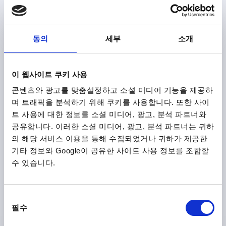
그립 길이=75
B=10,5
톱니 수 =12
주문 번호:
K1553.2081
동의
세부
소개
₩12,800
세부 사항
부가세 별도
배송비 별도
이 웹사이트 쿠키 사용
콘텐츠와 광고를 맞춤설정하고 소셜 미디어 기능을 제공하
K1553
며 트래픽을 분석하기 위해 쿠키를 사용합니다. 또한 사이
트 사용에 대한 정보를 소셜 미디어, 광고, 분석 파트너와
공유합니다. 이러한 소셜 미디어, 광고, 분석 파트너는 귀하
의 해당 서비스 이용을 통해 수집되었거나 귀하가 제공한
기타 정보와 Google이 공유한 사이트 사용 정보를 조합할
수 있습니다.
클램핑 레버 안전 기능 있음 크기3 M08, 플라스틱 검회색
RAL7021, 구성 요소:스틸
동
나사=M8
스크루 깊이=12
본체 색상=검회색 RAL 7021
필수
의
크기=3
D=17
D1=21,2
D2=22,2
H=40
H1=10
선