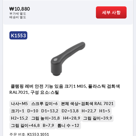
₩10,880
세부 사항
부가세 별도
배송비 별도
K1553
클램핑 레버 안전 기능 있음 크기1 M05, 플라스틱 검회색
RAL7021, 구성 요소:스틸
나사=M5
스크루 깊이=6
본체 색상=검회색 RAL 7021
크기=1
D=10
D1=13,2
D2=13,8
H=22,7
H1=5
H2=15,2
그립 높이=31,8
H4=28,9
그립 길이=39,9
그립 길이=46,8
B=7,9
톱니 수 =12
주문 번호:
K1553.1051