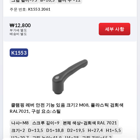
그립 길이=75
B=10,5
톱니 수 =12
주문 번호:
K1553.2061
₩12,800
세부 사항
부가세 별도
배송비 별도
K1553
클램핑 레버 안전 기능 있음 크기2 M08, 플라스틱 검회색
RAL7021, 구성 요소:스틸
나사=M8
스크루 깊이=9
본체 색상=검회색 RAL 7021
크기=2
D=13,5
D1=18,8
D2=19,5
H=27,4
H1=5,5
H2=20,7
그립 높이=41,9
H4=38
그립 길이=65,2