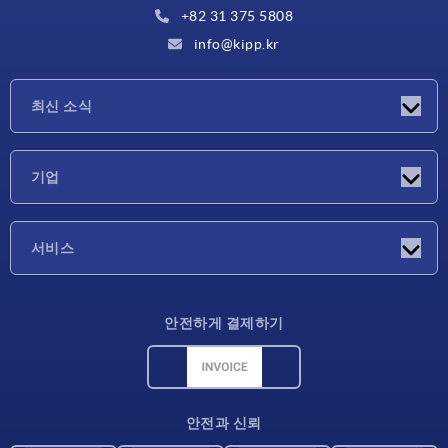
+82 31 375 5808
info@kipp.kr
최신 소식
소식
기업
박람회
기업
서비스
배송 조건
안전하게 결제하기
재료 개요
CAD 데이터
연락처
안전과 신뢰