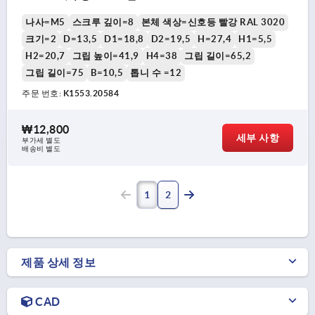
나사=M5
스크루 깊이=8
본체 색상=신호등 빨강 RAL 3020
크기=2
D=13,5
D1=18,8
D2=19,5
H=27,4
H1=5,5
H2=20,7
그립 높이=41,9
H4=38
그립 길이=65,2
그립 길이=75
B=10,5
톱니 수 =12
주문 번호:
K1553.20584
₩12,800
세부 사항
부가세 별도
배송비 별도
1
2
제품 상세 정보
CAD