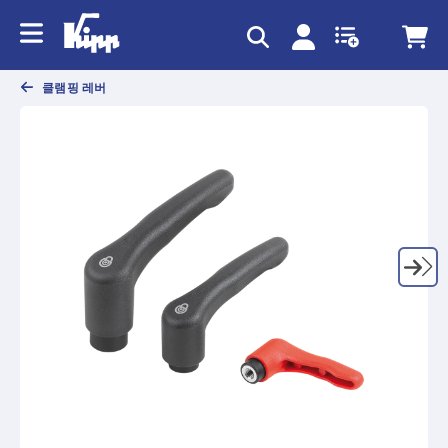
text.skipToContent
text.skipToNavigation
클램핑 레버