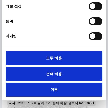
H2=31,4
그립 높이=58,1
H4=53,3
그립 길이=80,3
택
기본 설정
그립 길이=91,3
B=11,7
톱니 수 =12
주문 번호:
K1553.3081
통계
₩15,840
세부 사항
부가세 별도
배송비 별도
마케팅
K1553
모두 허용
선택 허용
클램핑 레버 안전 기능 있음 크기3 M10, 플라스틱 검회색
거부
RAL7021, 구성 요소:스틸
나사=M10
스크루 깊이=12
본체 색상=검회색 RAL 7021