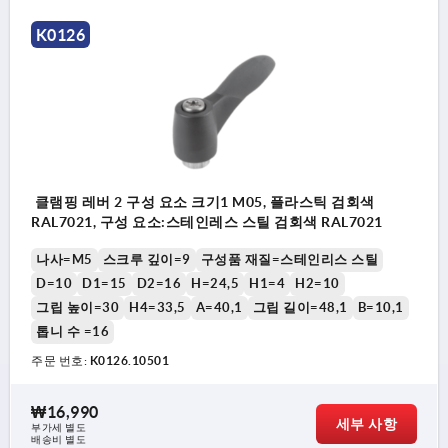
K0126
클램핑 레버 2 구성 요소 크기1 M05, 플라스틱 검회색
RAL7021, 구성 요소:스테인레스 스틸 검회색 RAL7021
나사=M5
스크루 깊이=9
구성품 재질=스테인리스 스틸
D=10
D1=15
D2=16
H=24,5
H1=4
H2=10
그립 높이=30
H4=33,5
A=40,1
그립 길이=48,1
B=10,1
톱니 수 =16
주문 번호:
K0126.10501
₩16,990
세부 사항
부가세 별도
배송비 별도