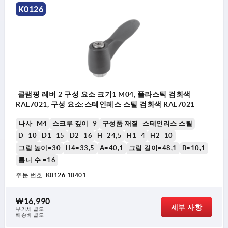
K0126
클램핑 레버 2 구성 요소 크기1 M04, 플라스틱 검회색
RAL7021, 구성 요소:스테인레스 스틸 검회색 RAL7021
나사=M4
스크루 깊이=9
구성품 재질=스테인리스 스틸
D=10
D1=15
D2=16
H=24,5
H1=4
H2=10
그립 높이=30
H4=33,5
A=40,1
그립 길이=48,1
B=10,1
톱니 수 =16
주문 번호:
K0126.10401
₩16,990
세부 사항
부가세 별도
배송비 별도