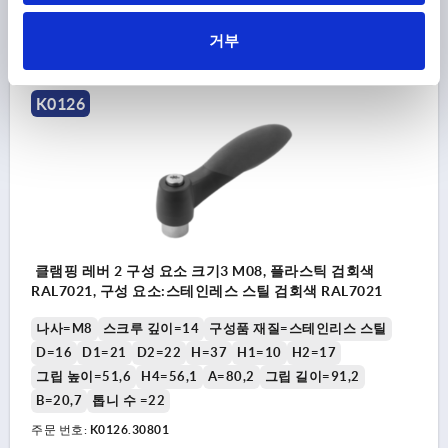
₩20,650
세부 사항
부가세 별도
거부
배송비 별도
K0126
클램핑 레버 2 구성 요소 크기3 M08, 플라스틱 검회색
RAL7021, 구성 요소:스테인레스 스틸 검회색 RAL7021
나사=M8
스크루 깊이=14
구성품 재질=스테인리스 스틸
D=16
D1=21
D2=22
H=37
H1=10
H2=17
그립 높이=51,6
H4=56,1
A=80,2
그립 길이=91,2
B=20,7
톱니 수 =22
주문 번호:
K0126.30801