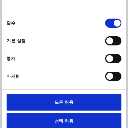
세부 사항
부가세 별도
배송비 별도
동
필수
의
K0126
선
택
기본 설정
통계
클램핑 레버 2 구성 요소 크기2 M08, 플라스틱 검회색
마케팅
RAL7021, 구성 요소:스테인레스 스틸 검회색 RAL7021
나사=M8
스크루 깊이=12
구성품 재질=스테인리스 스틸
D=13,5
D1=17,5
D2=19
H=28,5
H1=6,5
H2=12,5
모두 허용
그립 높이=41,2
H4=45,2
A=64,9
그립 길이=74,4
B=17,6
톱니 수 =20
주문 번호:
K0126.20801
선택 허용