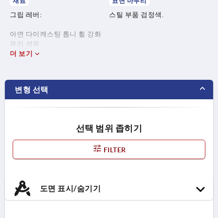
재료
표면 마무리
그립 레버:
스틸 부품 검정색.
아연 다이캐스팅 톱니 휠 강화
유리 섬유
더 보기
플라스틱 경성 부품.
SEBS를 기초로한 Thermoflex
변형 선택
연성 구성품.
스틸 부품:
선택 범위 좁히기
스테인레스 스틸, 1.4305.
FILTER
도면 표시/숨기기