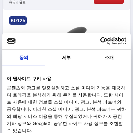
배송비 별도
K0126
동의
세부
소개
클램핑 레버 2 구성 요소 크기2 M06, 플라스틱 검회색
RAL7021, 구성 요소:스테인레스 스틸 검회색 RAL7021
이 웹사이트 쿠키 사용
나사=M6
스크루 깊이=12
구성품 재질=스테인리스 스틸
콘텐츠와 광고를 맞춤설정하고 소셜 미디어 기능을 제공하
D=13,5
D1=17,5
D2=19
H=28,5
H1=6,5
H2=12,5
며 트래픽을 분석하기 위해 쿠키를 사용합니다. 또한 사이
그립 높이=41,2
H4=45,2
A=64,9
그립 길이=74,4
트 사용에 대한 정보를 소셜 미디어, 광고, 분석 파트너와
B=17,6
톱니 수 =20
공유합니다. 이러한 소셜 미디어, 광고, 분석 파트너는 귀하
의 해당 서비스 이용을 통해 수집되었거나 귀하가 제공한
주문 번호:
K0126.20601
기타 정보와 Google이 공유한 사이트 사용 정보를 조합할
수 있습니다.
₩20,650