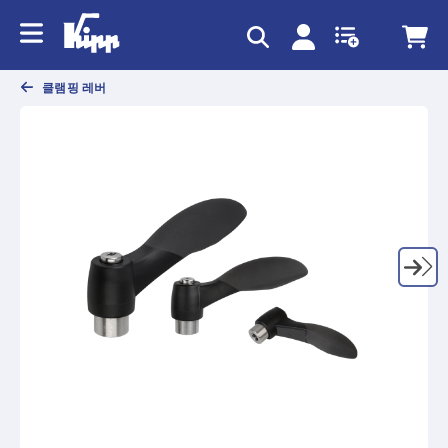
text.skipToContent
text.skipToNavigation
클램핑 레버