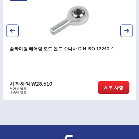
슬라이딩 베어링 조인트 헤드 암나사, 스틸, DIN ISO 122
1, 재윤활 가능
시작하여
₩19,000
항
세부 
부가세 별도
배송비 별도