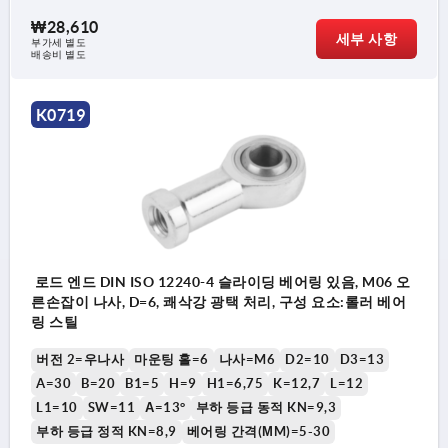
₩28,610
세부 사항
부가세 별도
배송비 별도
K0719
로드 엔드 DIN ISO 12240-4 슬라이딩 베어링 있음, M06 오
른손잡이 나사, D=6, 쾌삭강 광택 처리, 구성 요소:롤러 베어
링 스틸
버전 2=우나사
마운팅 홀=6
나사=M6
D2=10
D3=13
A=30
B=20
B1=5
H=9
H1=6,75
K=12,7
L=12
L1=10
SW=11
Α=13°
부하 등급 동적 KN=9,3
부하 등급 정적 KN=8,9
베어링 간격(ΜM)=5-30