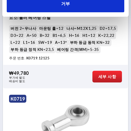
거부
로드 엔드 DIN ISO 12240-4 슬라이딩 베어링 있음,
M12X1,25 오른손잡이 나사, D=12, 쾌삭강 광택 처리, 구성
요소:롤러 베어링 스틸
버전 2=우나사
마운팅 홀=12
나사=M12X1,25
D2=17,5
D3=22
A=50
B=32
B1=6,5
H=16
H1=12
K=22,22
L=22
L1=16
SW=19
Α=13°
부하 등급 동적 KN=32
부하 등급 정적 KN=23,5
베어링 간격(ΜM)=5-35
주문 번호:
K0719.12125
₩49,780
세부 사항
부가세 별도
배송비 별도
K0719