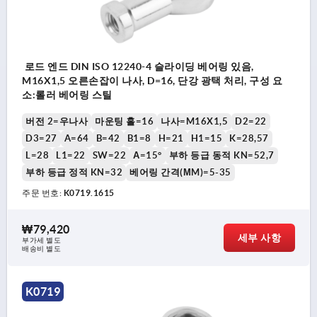
로드 엔드 DIN ISO 12240-4 슬라이딩 베어링 있음,
M16X1,5 오른손잡이 나사, D=16, 단강 광택 처리, 구성 요
소:롤러 베어링 스틸
버전 2=우나사
마운팅 홀=16
나사=M16X1,5
D2=22
D3=27
A=64
B=42
B1=8
H=21
H1=15
K=28,57
L=28
L1=22
SW=22
Α=15°
부하 등급 동적 KN=52,7
부하 등급 정적 KN=32
베어링 간격(ΜM)=5-35
주문 번호:
K0719.1615
₩79,420
세부 사항
부가세 별도
배송비 별도
K0719