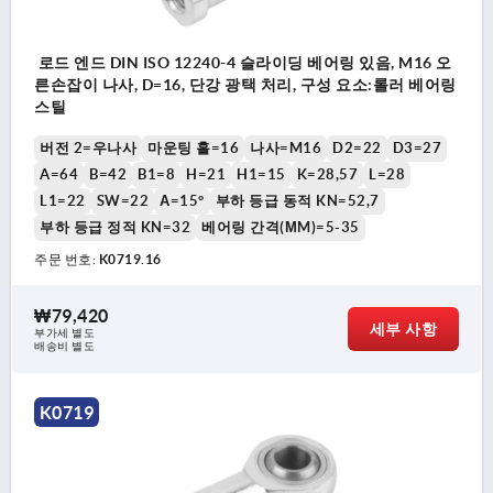
로드 엔드 DIN ISO 12240-4 슬라이딩 베어링 있음, M16 오
른손잡이 나사, D=16, 단강 광택 처리, 구성 요소:롤러 베어링
스틸
버전 2=우나사
마운팅 홀=16
나사=M16
D2=22
D3=27
A=64
B=42
B1=8
H=21
H1=15
K=28,57
L=28
L1=22
SW=22
Α=15°
부하 등급 동적 KN=52,7
부하 등급 정적 KN=32
베어링 간격(ΜM)=5-35
주문 번호:
K0719.16
₩79,420
세부 사항
부가세 별도
배송비 별도
K0719