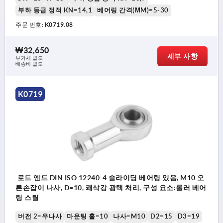
부하 등급 정적 KN=14,1
베어링 간격(ΜM)=5-30
주문 번호:
K0719.08
₩32,650
세부 사항
부가세 별도
배송비 별도
K0719
로드 엔드 DIN ISO 12240-4 슬라이딩 베어링 있음, M10 오
른손잡이 나사, D=10, 쾌삭강 광택 처리, 구성 요소:롤러 베어
링 스틸
버전 2=우나사
마운팅 홀=10
나사=M10
D2=15
D3=19