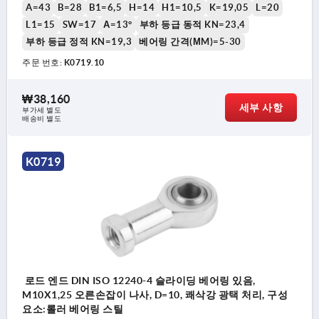
A=43
B=28
B1=6,5
H=14
H1=10,5
K=19,05
L=20
L1=15
SW=17
Α=13°
부하 등급 동적 KN=23,4
부하 등급 정적 KN=19,3
베어링 간격(ΜM)=5-30
주문 번호:
K0719.10
₩38,160
세부 사항
부가세 별도
배송비 별도
K0719
로드 엔드 DIN ISO 12240-4 슬라이딩 베어링 있음,
M10X1,25 오른손잡이 나사, D=10, 쾌삭강 광택 처리, 구성
요소:롤러 베어링 스틸