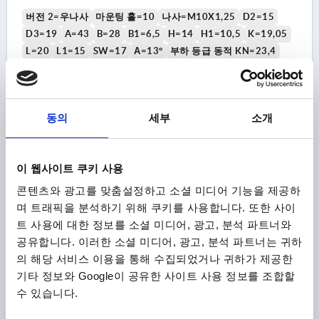
버전 2=우나사
마운팅 홀=10
나사=M10X1,25
D2=15
D3=19
A=43
B=28
B1=6,5
H=14
H1=10,5
K=19,05
L=20
L1=15
SW=17
Α=13°
부하 등급 동적 KN=23,4
부하 등급 정적 KN=19,3
베어링 간격(ΜM)=5-30
주문 번호:
K0719.10125
동의
세부
소개
₩38,160
세부 사항
부가세 별도
배송비 별도
이 웹사이트 쿠키 사용
K0719
콘텐츠와 광고를 맞춤설정하고 소셜 미디어 기능을 제공하
며 트래픽을 분석하기 위해 쿠키를 사용합니다. 또한 사이
트 사용에 대한 정보를 소셜 미디어, 광고, 분석 파트너와
공유합니다. 이러한 소셜 미디어, 광고, 분석 파트너는 귀하
의 해당 서비스 이용을 통해 수집되었거나 귀하가 제공한
기타 정보와 Google이 공유한 사이트 사용 정보를 조합할
수 있습니다.
로드 엔드 DIN ISO 12240-4 슬라이딩 베어링 있음, M12 오