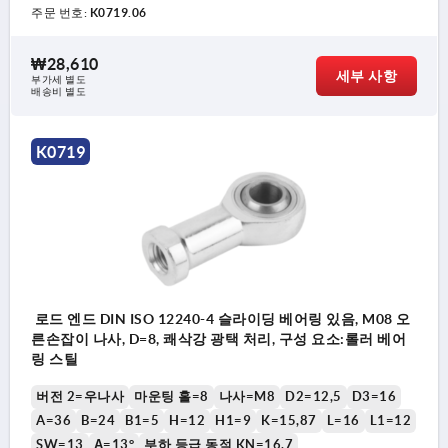
주문 번호:
K0719.06
₩28,610
세부 사항
부가세 별도
배송비 별도
K0719
로드 엔드 DIN ISO 12240-4 슬라이딩 베어링 있음, M08 오
른손잡이 나사, D=8, 쾌삭강 광택 처리, 구성 요소:롤러 베어
링 스틸
버전 2=우나사
마운팅 홀=8
나사=M8
D2=12,5
D3=16
A=36
B=24
B1=5
H=12
H1=9
K=15,87
L=16
L1=12
SW=13
Α=13°
부하 등급 동적 KN=16,7