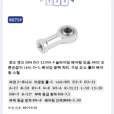
1
2
3
K0719
로드 엔드 DIN ISO 12240-4 슬라이딩 베어링 있음, M05 오
른손잡이 나사, D=5, 쾌삭강 광택 처리, 구성 요소:롤러 베어
링 스틸
버전 2=우나사
마운팅 홀=5
나사=M5
D2=9
D3=11
A=27
B=18
B1=4
H=8
H1=6
K=11,11
L=10
L1=10
SW=9
Α=13°
부하 등급 동적 KN=7,5
부하 등급 정적 KN=8
베어링 간격(ΜM)=5-30
주문 번호:
K0719.05