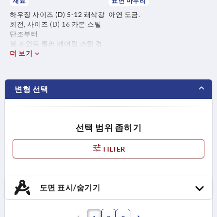
재료
표면 마무리
하우징 사이즈 (D) 5-12 쾌삭강
아연 도금.
회전, 사이즈 (D) 16 카본 스틸
단조부터.
볼 조인트 롤러 베어링 스틸 경
화, 연마, 광택 처리.
더 보기
PTFE 의류 접착 동 베어링 시트.
변형 선택
선택 범위 좁히기
FILTER
도면 표시/숨기기