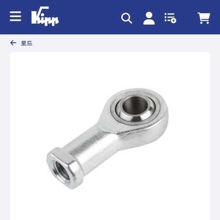
text.skipToContent
text.skipToNavigation
로드