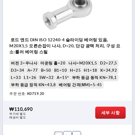
로드 엔드 DIN ISO 12240-4 슬라이딩 베어링 있음,
M20X1,5 오른손잡이 나사, D=20, 단강 광택 처리, 구성 요
소:롤러 베어링 스틸
버전 2=우나사
마운팅 홀=20
나사=M20X1,5
D2=27,5
D3=34
A=77
B=50
B1=10
H=25
H1=18
K=34,92
L=33
L1=26
SW=32
Α=15°
부하 등급 동적 KN=78,1
부하 등급 정적 KN=43,8
베어링 간격(ΜM)=5-45
주문 번호:
K0719.20
₩110,690
세부 사항
부가세 별도
배송비 별도