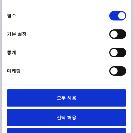
른손잡이 나사, D=12, 쾌삭강 광택 처리, 구성 요소:롤러 베어
링 스틸
동
필수
의
버전 2=우나사
마운팅 홀=12
나사=M12
D2=17,5
선
D3=22
A=50
B=32
B1=6,5
H=16
H1=12
K=22,22
택
L=22
L1=16
SW=19
Α=13°
부하 등급 동적 KN=32
기본 설정
부하 등급 정적 KN=23,5
베어링 간격(ΜM)=5-35
주문 번호:
K0719.12
통계
₩49,780
세부 사항
부가세 별도
마케팅
배송비 별도
K0719
모두 허용
선택 허용