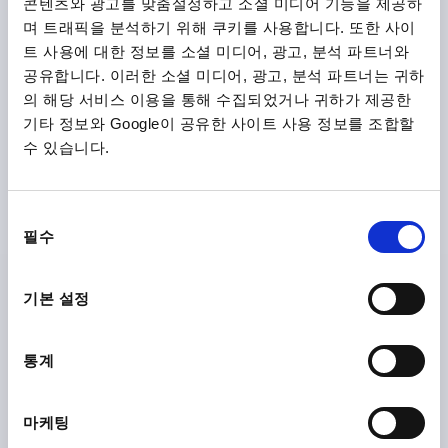
콘텐츠와 광고를 맞춤설정하고 소셜 미디어 기능을 제공하
K1357
며 트래픽을 분석하기 위해 쿠키를 사용합니다. 또한 사이
1) 트리거
트 사용에 대한 정보를 소셜 미디어, 광고, 분석 파트너와
공유합니다. 이러한 소셜 미디어, 광고, 분석 파트너는 귀하
의 해당 서비스 이용을 통해 수집되었거나 귀하가 제공한
기타 정보와 Google이 공유한 사이트 사용 정보를 조합할
수 있습니다.
패스너 릴리스 있음, 홈에 스크류가 감춰짐, 타입:B
100X53X19,5, D=4,3, 스테인레스 스틸 1.4301
동
타입=B
길이=100
E=32
E1=13,5
E2=32
E3=18
필수
의
E4=36,5
너비=53
높이=19,5
마운팅 홀=4,3
B1=44
선
E5=32
H1=5
D1=4,3
S=2
택
기본 설정
주문 번호:
K1357.43100
통계
₩212,660
세부 사항
부가세 별도
배송비 별도
마케팅