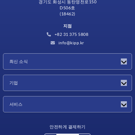
경기도 화성시 동탄영천로150
D506호
(18462)
지점
+82 31 375 5808
info@kipp.kr
최신 소식
소식
기업
박람회
기업
서비스
배송 조건
안전하게 결제하기
재료 개요