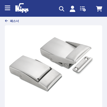
text.skipToContent
text.skipToNavigation
패스너