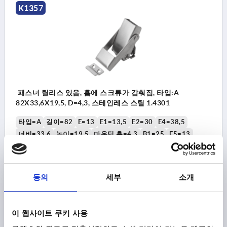
K1357
패스너 릴리스 있음, 홈에 스크류가 감춰짐, 타입:A
82X33,6X19,5, D=4,3, 스테인레스 스틸 1.4301
타입=A
길이=82
E=13
E1=13,5
E2=30
E4=38,5
너비=33,6
높이=19,5
마운팅 홀=4,3
B1=25
E5=13
H1=5
D1=4,3
S=2
주문 번호:
K1357.43082
동의
세부
소개
₩119,220
세부 사항
부가세 별도
배송비 별도
이 웹사이트 쿠키 사용