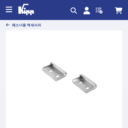
text.skipToContent
text.skipToNavigation
패스너용 액세서리