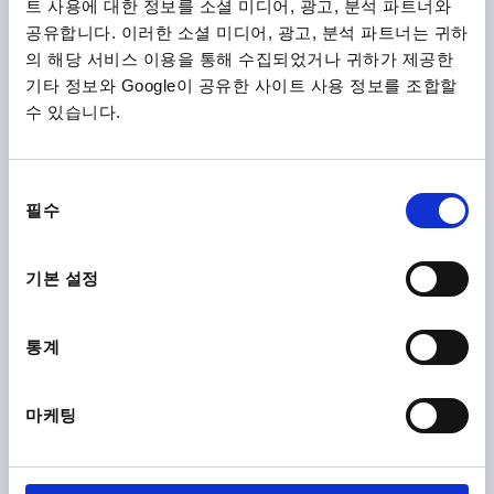
트 사용에 대한 정보를 소셜 미디어, 광고, 분석 파트너와
공유합니다. 이러한 소셜 미디어, 광고, 분석 파트너는 귀하
의 해당 서비스 이용을 통해 수집되었거나 귀하가 제공한
기타 정보와 Google이 공유한 사이트 사용 정보를 조합할
수 있습니다.
클램프 패스너, 조절식, 타입:A, 스테인레스 스틸 1.4301 자
연적 마무리
동
필수
본체 재질=스테인레스 스틸
의
선
주문 번호:
K0048.9163282
택
기본 설정
₩11,920
세부 사항
부가세 별도
배송비 별도
통계
마케팅
제품 상세 정보
CAD