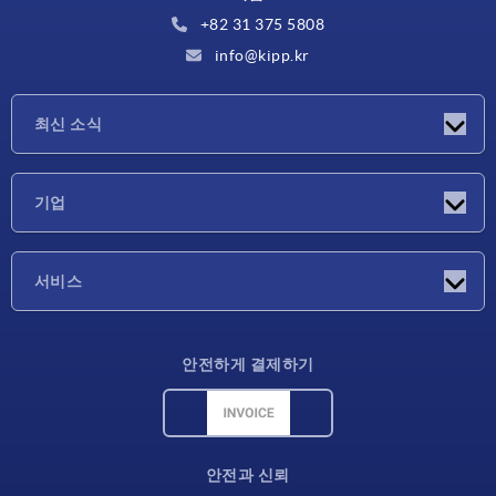
+82 31 375 5808
info@kipp.kr
최신 소식
소식
기업
박람회
기업
서비스
배송 조건
안전하게 결제하기
재료 개요
CAD 데이터
연락처
안전과 신뢰