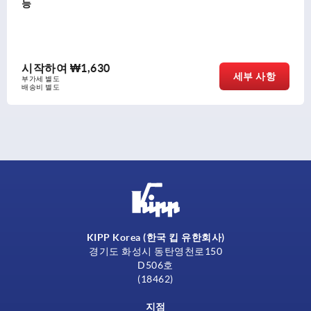
능
시작하여
₩1,630
세부 사항
부가세 별도
배송비 별도
KIPP Korea (한국 킵 유한회사)
경기도 화성시 동탄영천로150
D506호
(18462)
지점