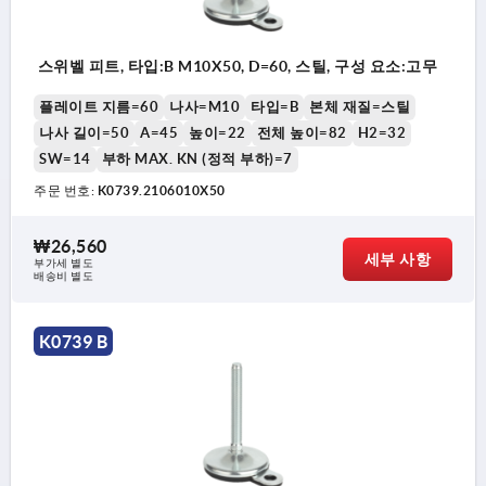
스위벨 피트, 타입:B M10X50, D=60, 스틸, 구성 요소:고무
플레이트 지름=60
나사=M10
타입=B
본체 재질=스틸
나사 길이=50
A=45
높이=22
전체 높이=82
H2=32
SW=14
부하 MAX. KN (정적 부하)=7
주문 번호:
K0739.2106010X50
₩26,560
세부 사항
부가세 별도
배송비 별도
K0739 B