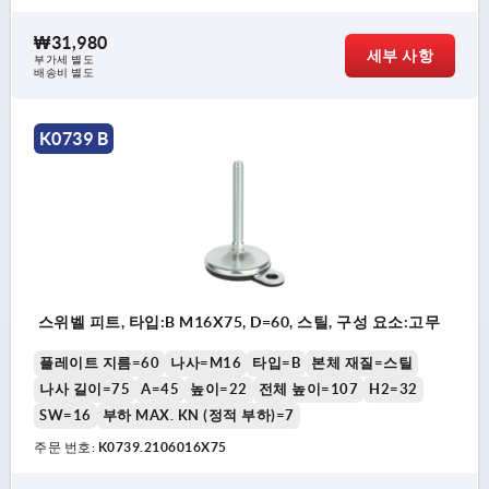
₩31,980
세부 사항
부가세 별도
배송비 별도
K0739 B
스위벨 피트, 타입:B M16X75, D=60, 스틸, 구성 요소:고무
플레이트 지름=60
나사=M16
타입=B
본체 재질=스틸
나사 길이=75
A=45
높이=22
전체 높이=107
H2=32
SW=16
부하 MAX. KN (정적 부하)=7
주문 번호:
K0739.2106016X75