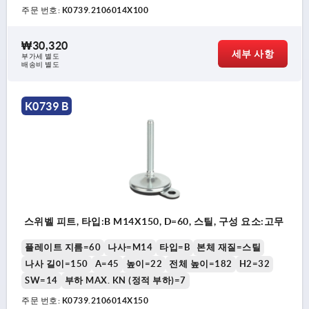
주문 번호:
K0739.2106014X100
₩30,320
세부 사항
부가세 별도
배송비 별도
K0739 B
스위벨 피트, 타입:B M14X150, D=60, 스틸, 구성 요소:고무
플레이트 지름=60
나사=M14
타입=B
본체 재질=스틸
나사 길이=150
A=45
높이=22
전체 높이=182
H2=32
SW=14
부하 MAX. KN (정적 부하)=7
주문 번호:
K0739.2106014X150