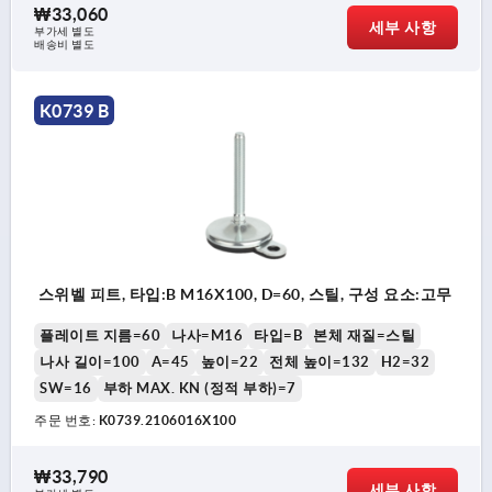
₩33,060
세부 사항
부가세 별도
배송비 별도
K0739 B
스위벨 피트, 타입:B M16X100, D=60, 스틸, 구성 요소:고무
플레이트 지름=60
나사=M16
타입=B
본체 재질=스틸
나사 길이=100
A=45
높이=22
전체 높이=132
H2=32
SW=16
부하 MAX. KN (정적 부하)=7
주문 번호:
K0739.2106016X100
₩33,790
세부 사항