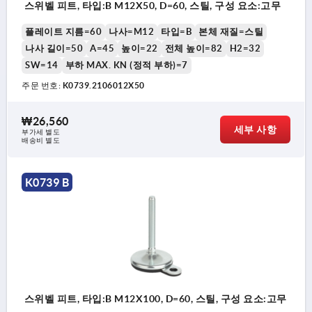
스위벨 피트, 타입:B M12X50, D=60, 스틸, 구성 요소:고무
플레이트 지름=60
나사=M12
타입=B
본체 재질=스틸
나사 길이=50
A=45
높이=22
전체 높이=82
H2=32
SW=14
부하 MAX. KN (정적 부하)=7
주문 번호:
K0739.2106012X50
₩26,560
세부 사항
부가세 별도
배송비 별도
K0739 B
스위벨 피트, 타입:B M12X100, D=60, 스틸, 구성 요소:고무