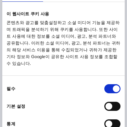
나사 길이=150
A=45
높이=22
전체 높이=182
H2=32
SW=14
부하 MAX. KN (정적 부하)=7
이 웹사이트 쿠키 사용
주문 번호:
K0739.2106012X150
콘텐츠와 광고를 맞춤설정하고 소셜 미디어 기능을 제공하
며 트래픽을 분석하기 위해 쿠키를 사용합니다. 또한 사이
₩31,340
트 사용에 대한 정보를 소셜 미디어, 광고, 분석 파트너와
세부 사항
부가세 별도
배송비 별도
공유합니다. 이러한 소셜 미디어, 광고, 분석 파트너는 귀하
의 해당 서비스 이용을 통해 수집되었거나 귀하가 제공한
기타 정보와 Google이 공유한 사이트 사용 정보를 조합할
K0739 B
수 있습니다.
동
필수
의
선
택
기본 설정
스위벨 피트, 타입:B M14X50, D=60, 스틸, 구성 요소:고무
플레이트 지름=60
나사=M14
타입=B
본체 재질=스틸
통계
나사 길이=50
A=45
높이=22
전체 높이=82
H2=32