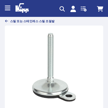
text.skipToContent
text.skipToNavigation
스틸 또는 스테인레스 스틸 조절발