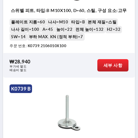
스위벨 피트, 타입:B M10X100, D=60, 스틸, 구성 요소:고무
플레이트 지름=60
나사=M10
타입=B
본체 재질=스틸
나사 길이=100
A=45
높이=22
전체 높이=132
H2=32
SW=14
부하 MAX. KN (정적 부하)=7
주문 번호:
K0739.2106010X100
₩28,940
세부 사항
부가세 별도
배송비 별도
K0739 B