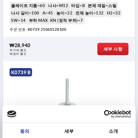
플레이트 지름=60
나사=M12
타입=B
본체 재질=스틸
나사 길이=100
A=45
높이=22
전체 높이=132
H2=32
SW=14
부하 MAX. KN (정적 부하)=7
주문 번호:
K0739.2106012X100
₩28,940
세부 사항
부가세 별도
배송비 별도
K0739 B
스위벨 피트, 타입:B M12X150, D=60, 스틸, 구성 요소:고무
동의
세부
소개
플레이트 지름=60
나사=M12
타입=B
본체 재질=스틸