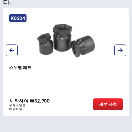
다.
K0304
스위벨 패드
시작하여
₩32,900
세부 사항
부가세 별도
배송비 별도