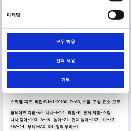
SW=14
부하 MAX. KN (정적 부하)=7
주문 번호:
K0739.2106014X50
마케팅
₩27,840
세부 사항
부가세 별도
배송비 별도
모두 허용
K0739 B
선택 허용
거부
스위벨 피트, 타입:B M14X100, D=60, 스틸, 구성 요소:고무
플레이트 지름=60
나사=M14
타입=B
본체 재질=스틸
나사 길이=100
A=45
높이=22
전체 높이=132
H2=32
SW=14
부하 MAX. KN (정적 부하)=7