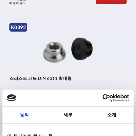
배송비 별도
K0392
스러스트 패드 DIN 6311 확대형
시작하여
₩3,250
세부 사항
부가세 별도
동의
세부
소개
배송비 별도