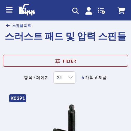
text.skipToContent
text.skipToNavigation
스위벨 피트
스러스트 패드 및 압력 스핀들
FILTER
항목 / 페이지
6
개의 6 제품
K0391