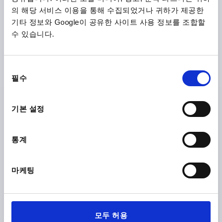
타입 D 미끄럼 방지 플레이트가 있는 마운팅 홀
의 해당 서비스 이용을 통해 수집되었거나 귀하가 제공한
기타 정보와 Google이 공유한 사이트 사용 정보를 조합할
플레이트 확장 크기80, 타입:D 열가소성, 미끄럼 방지 플레이
수 있습니다.
트, D=79
플레이트 지름=79
타입=D
높이=21
부하 MAX. KN=30
동
주문 번호:
K0654.40803
필수
의
선
₩22,030
택
세부 사항
기본 설정
부가세 별도
배송비 별도
통계
형태
마케팅
제품 상세 정보
다운로드
모두 허용