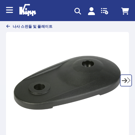
text.skipToContent
text.skipToNavigation
나사 스핀들 및 플레이트