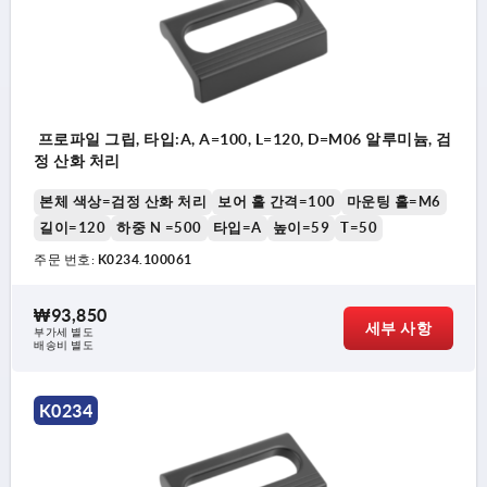
프로파일 그립, 타입:A, A=100, L=120, D=M06 알루미늄, 검
정 산화 처리
본체 색상=검정 산화 처리
보어 홀 간격=100
마운팅 홀=M6
길이=120
하중 N =500
타입=A
높이=59
T=50
주문 번호:
K0234.100061
₩93,850
세부 사항
부가세 별도
배송비 별도
K0234