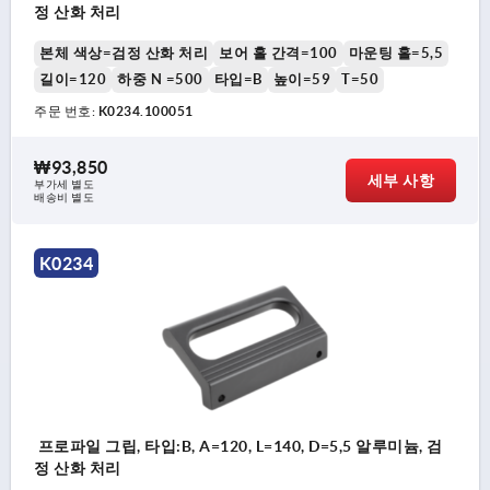
정 산화 처리
본체 색상=검정 산화 처리
보어 홀 간격=100
마운팅 홀=5,5
길이=120
하중 N =500
타입=B
높이=59
T=50
주문 번호:
K0234.100051
₩93,850
세부 사항
부가세 별도
배송비 별도
K0234
프로파일 그립, 타입:B, A=120, L=140, D=5,5 알루미늄, 검
정 산화 처리