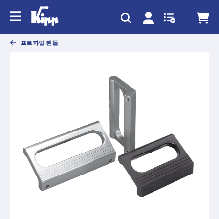
text.skipToContent
text.skipToNavigation
프로파일 핸들