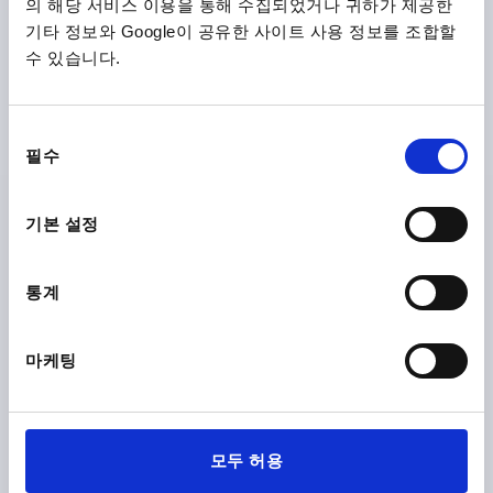
의 해당 서비스 이용을 통해 수집되었거나 귀하가 제공한
기타 정보와 Google이 공유한 사이트 사용 정보를 조합할
프로파일 그립, 타입:A, A=120, L=140, D=M06 알루미늄, 자
연색 산화처리
수 있습니다.
본체 색상=자연색 산화처리
보어 홀 간격=120
마운팅 홀=M6
길이=140
하중 N =500
타입=A
높이=59
동
T=50
필수
의
주문 번호:
K0234.120063
선
택
기본 설정
₩97,630
세부 사항
부가세 별도
배송비 별도
통계
K0234
마케팅
모두 허용