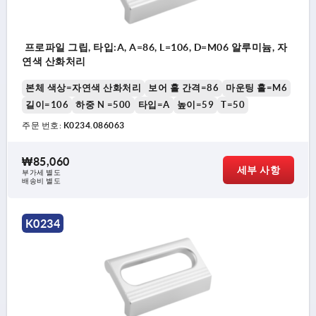
프로파일 그립, 타입:A, A=86, L=106, D=M06 알루미늄, 자
연색 산화처리
본체 색상=자연색 산화처리
보어 홀 간격=86
마운팅 홀=M6
길이=106
하중 N =500
타입=A
높이=59
T=50
주문 번호:
K0234.086063
₩85,060
세부 사항
부가세 별도
배송비 별도
K0234