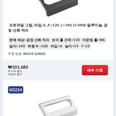
프로파일 그립, 타입:A, A=120, L=140, D=M06 알루미늄, 검
정 산화 처리
본체 색상=검정 산화 처리
보어 홀 간격=120
마운팅 홀=M6
길이=140
하중 N =500
타입=A
높이=59
T=50
주문 번호:
K0234.120061
₩101,680
세부 사항
부가세 별도
배송비 별도
K0234