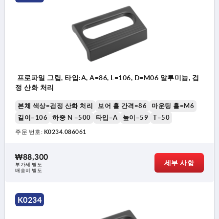
프로파일 그립, 타입:A, A=86, L=106, D=M06 알루미늄, 검
정 산화 처리
본체 색상=검정 산화 처리
보어 홀 간격=86
마운팅 홀=M6
길이=106
하중 N =500
타입=A
높이=59
T=50
주문 번호:
K0234.086061
₩88,300
세부 사항
부가세 별도
배송비 별도
K0234