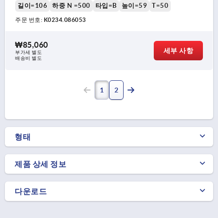
길이=106
하중 N =500
타입=B
높이=59
T=50
주문 번호:
K0234.086053
₩85,060
세부 사항
부가세 별도
배송비 별도
1
2
형태
제품 상세 정보
다운로드