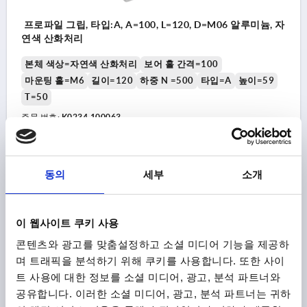
프로파일 그립, 타입:A, A=100, L=120, D=M06 알루미늄, 자
연색 산화처리
본체 색상=자연색 산화처리
보어 홀 간격=100
마운팅 홀=M6
길이=120
하중 N =500
타입=A
높이=59
T=50
주문 번호:
K0234.100063
₩90,270
세부 사항
부가세 별도
배송비 별도
동의
세부
소개
K0234
이 웹사이트 쿠키 사용
콘텐츠와 광고를 맞춤설정하고 소셜 미디어 기능을 제공하
며 트래픽을 분석하기 위해 쿠키를 사용합니다. 또한 사이
트 사용에 대한 정보를 소셜 미디어, 광고, 분석 파트너와
공유합니다. 이러한 소셜 미디어, 광고, 분석 파트너는 귀하