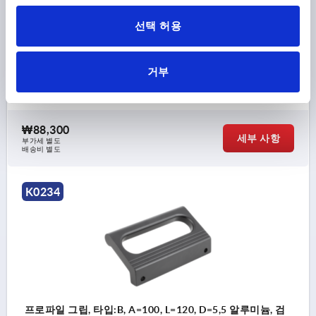
프로파일 그립, 타입:B, A=86, L=106, D=5,5 알루미늄, 검정
선택 허용
산화 처리
본체 색상=검정 산화 처리
보어 홀 간격=86
마운팅 홀=5,5
거부
길이=106
하중 N =500
타입=B
높이=59
T=50
주문 번호:
K0234.086051
₩88,300
세부 사항
부가세 별도
배송비 별도
K0234
프로파일 그립, 타입:B, A=100, L=120, D=5,5 알루미늄, 검