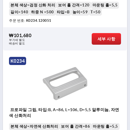
본체 색상=검정 산화 처리
보어 홀 간격=120
마운팅 홀=5,5
길이=140
하중 N =500
타입=B
높이=59
T=50
주문 번호:
K0234.120051
₩101,680
세부 사항
부가세 별도
배송비 별도
K0234
프로파일 그립, 타입:B, A=86, L=106, D=5,5 알루미늄, 자연
색 산화처리
본체 색상=자연색 산화처리
보어 홀 간격=86
마운팅 홀=5,5