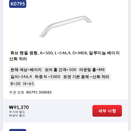
K0795
튜브 핸들 원형, A=500, L=546,4, D=M08, 알루미늄 베이지
산화 처리
본체 색상=베이지
보어 홀 간격=500
마운팅 홀=M8
길이=546,4
하중 N =1000
표면 기본 몸체 =산화 처리
B=30
H=65
주문 번호:
K0795.500083
₩91,370
세부 사항
부가세 별도
배송비 별도