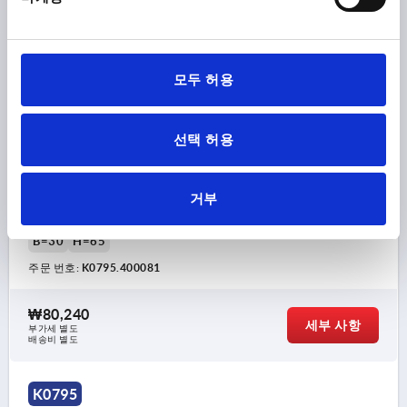
모두 허용
선택 허용
튜브 핸들 원형, A=400, L=446,4, D=M08, 알루미늄 검정 파
우더 코팅
거부
본체 색상=검정색
보어 홀 간격=400
마운팅 홀=M8
길이=446,4
하중 N =1000
표면 기본 몸체 =파우더 코팅
B=30
H=65
주문 번호:
K0795.400081
₩80,240
세부 사항
부가세 별도
배송비 별도
K0795