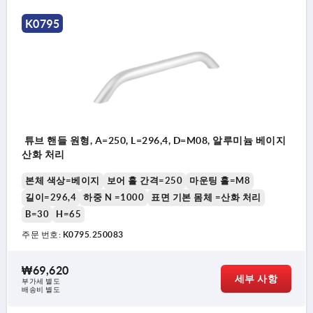
K0795
튜브 핸들 원형, A=250, L=296,4, D=M08, 알루미늄 베이지
산화 처리
본체 색상=베이지
보어 홀 간격=250
마운팅 홀=M8
길이=296,4
하중 N =1000
표면 기본 몸체 =산화 처리
B=30
H=65
주문 번호:
K0795.250083
₩69,620
세부 사항
부가세 별도
배송비 별도