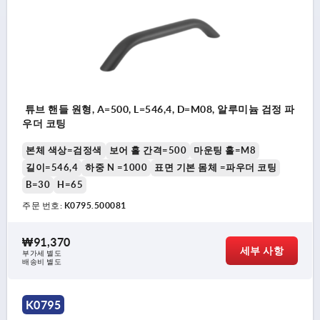
튜브 핸들 원형, A=500, L=546,4, D=M08, 알루미늄 검정 파
우더 코팅
본체 색상=검정색
보어 홀 간격=500
마운팅 홀=M8
길이=546,4
하중 N =1000
표면 기본 몸체 =파우더 코팅
B=30
H=65
주문 번호:
K0795.500081
₩91,370
세부 사항
부가세 별도
배송비 별도
K0795