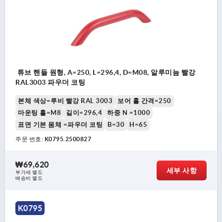
튜브 핸들 원형, A=250, L=296,4, D=M08, 알루미늄 빨강
RAL3003 파우더 코팅
본체 색상=루비 빨강 RAL 3003
보어 홀 간격=250
마운팅 홀=M8
길이=296,4
하중 N =1000
표면 기본 몸체 =파우더 코팅
B=30
H=65
주문 번호:
K0795.2500827
₩69,620
세부 사항
부가세 별도
배송비 별도
K0795