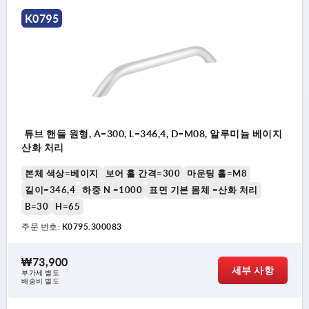
K0795
튜브 핸들 원형, A=300, L=346,4, D=M08, 알루미늄 베이지
산화 처리
본체 색상=베이지
보어 홀 간격=300
마운팅 홀=M8
길이=346,4
하중 N =1000
표면 기본 몸체 =산화 처리
B=30
H=65
주문 번호:
K0795.300083
₩73,900
세부 사항
부가세 별도
배송비 별도