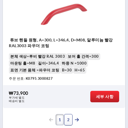
튜브 핸들 원형, A=300, L=346,4, D=M08, 알루미늄 빨강
RAL3003 파우더 코팅
본체 색상=루비 빨강 RAL 3003
보어 홀 간격=300
마운팅 홀=M8
길이=346,4
하중 N =1000
표면 기본 몸체 =파우더 코팅
B=30
H=65
주문 번호:
K0795.3000827
₩73,900
세부 사항
부가세 별도
배송비 별도
1
2