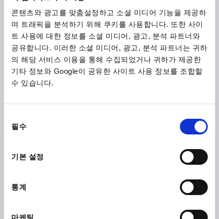
콘텐츠와 광고를 맞춤설정하고 소셜 미디어 기능을 제공하
며 트래픽을 분석하기 위해 쿠키를 사용합니다. 또한 사이
트 사용에 대한 정보를 소셜 미디어, 광고, 분석 파트너와
공유합니다. 이러한 소셜 미디어, 광고, 분석 파트너는 귀하
의 해당 서비스 이용을 통해 수집되었거나 귀하가 제공한
기타 정보와 Google이 공유한 사이트 사용 정보를 조합할
튜브 핸들 원형, A=300, L=346,4, D=M08, 알루미늄 검정 파
수 있습니다.
우더 코팅
본체 색상=검정색
보어 홀 간격=300
마운팅 홀=M8
동
길이=346,4
하중 N =1000
표면 기본 몸체 =파우더 코팅
필수
의
B=30
H=65
선
주문 번호:
K0795.300081
택
기본 설정
₩73,900
세부 사항
부가세 별도
통계
배송비 별도
K0795
마케팅