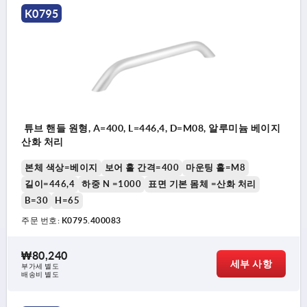
K0795
튜브 핸들 원형, A=400, L=446,4, D=M08, 알루미늄 베이지
산화 처리
본체 색상=베이지
보어 홀 간격=400
마운팅 홀=M8
길이=446,4
하중 N =1000
표면 기본 몸체 =산화 처리
B=30
H=65
주문 번호:
K0795.400083
₩80,240
세부 사항
부가세 별도
배송비 별도