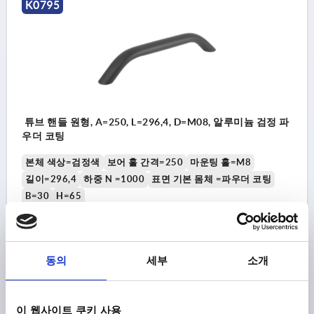
K0795
튜브 핸들 원형, A=250, L=296,4, D=M08, 알루미늄 검정 파
우더 코팅
본체 색상=검정색
보어 홀 간격=250
마운팅 홀=M8
길이=296,4
하중 N =1000
표면 기본 몸체 =파우더 코팅
B=30
H=65
주문 번호:
K0795.250081
₩69,620
동의
세부
소개
세부 사항
부가세 별도
배송비 별도
이 웹사이트 쿠키 사용
K0795