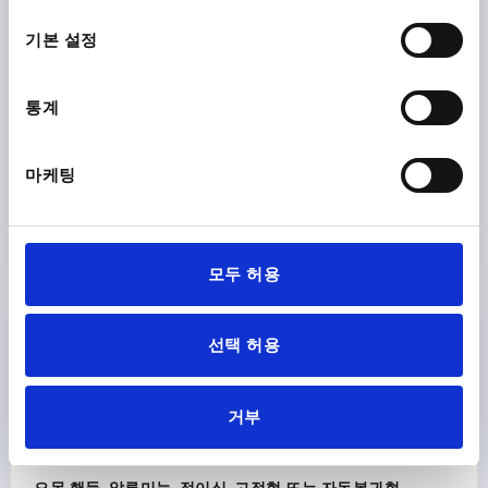
CAD
선
택
기본 설정
다운로드
통계
마케팅
다른 고객들도 다음 제품을 구매하였습니
다.
모두 허용
5
K02
선택 허용
거부