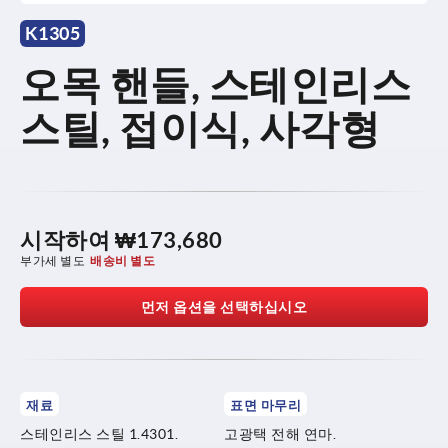
K1305
오목 핸들, 스테인리스
스틸, 접이식, 사각형
시작하여
₩173,680
부가세 별도
배송비 별도
먼저 옵션을 선택하십시오
재료
표면 마무리
스테인리스 스틸 1.4301.
고광택 전해 연마.