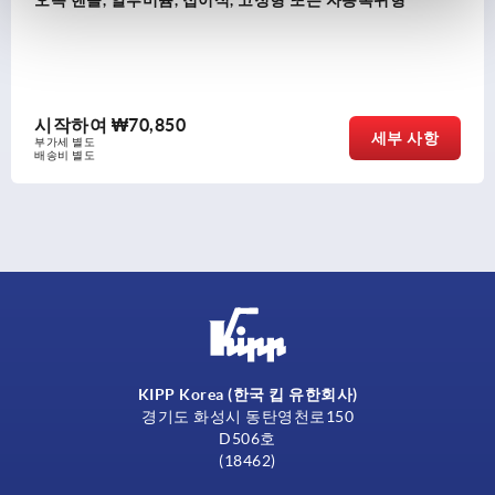
들, 알루미늄, 접이식, 고정형 또는 자동복귀형
장착 
하여
₩70,850
시작
세부 사항
도
부가세 
도
배송비 
KIPP Korea (한국 킵 유한회사)
경기도 화성시 동탄영천로150
D506호
(18462)