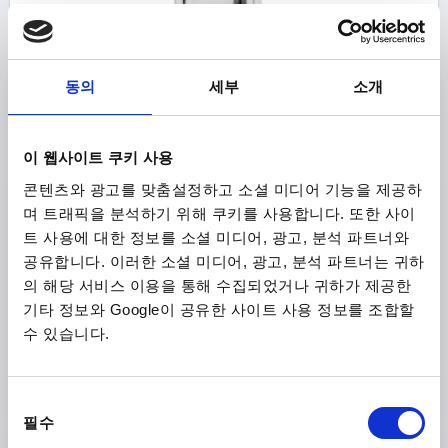
동의
세부
소개
쉘 핸들 접이식, 나사로 연결 가능한, L1=132, L=115, H=93,
스테인레스 스틸 1.4301 전해질 광택 처리
높이=93
설치 길이=115
길이=132
A1=118±0,2
B=51
이 웹사이트 쿠키 사용
B2=79
보어 홀 지름=4,5
H1=79±0,2
H2=72
H3=10,5
콘텐츠와 광고를 맞춤설정하고 소셜 미디어 기능을 제공하
H4=67
H5=10
H6=13
L2=109
T=12
T1=1,5
며 트래픽을 분석하기 위해 쿠키를 사용합니다. 또한 사이
주문 번호:
K1305.132
트 사용에 대한 정보를 소셜 미디어, 광고, 분석 파트너와
공유합니다. 이러한 소셜 미디어, 광고, 분석 파트너는 귀하
₩173,680
의 해당 서비스 이용을 통해 수집되었거나 귀하가 제공한
세부 사항
부가세 별도
기타 정보와 Google이 공유한 사이트 사용 정보를 조합할
배송비 별도
수 있습니다.
1) 접시머리 나사 M4용
제품 상세 정보
동
필수
의