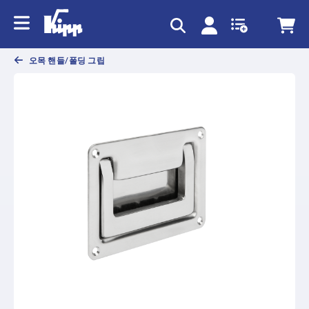
text.skipToContent
text.skipToNavigation
오목 핸들/폴딩 그립