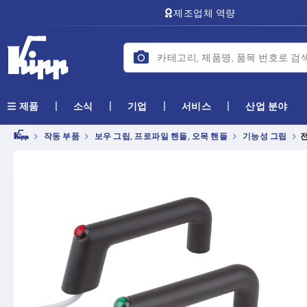
text.skipToContent
text.skipToNavigation
제조업체 역량
소식
기업
서비스
산업 분야
제품
작동 부품
보우 그립, 프로파일 핸들, 오목 핸들
기능성 그립
전