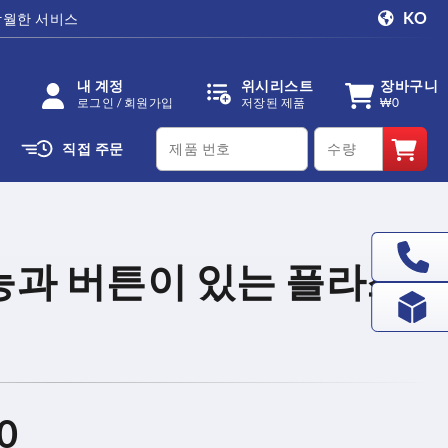
KO
탁월한 서비스
내 계정
위시리스트
장바구니
로그인 / 회원가입
저장된 제품
₩0
productCode
qty
직접 주문
능과 버튼이 있는 플라스
0