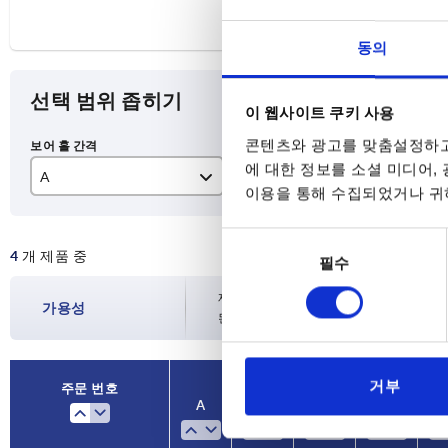
동의
선택 범위 좁히기
이 웹사이트 쿠키 사용
콘텐츠와 광고를 맞춤설정하고
에 대한 정보를 소셜 미디어,
A
D
L
이용을 통해 수집되었거나 귀하
160
M6
18
동
4
개 제품 중
필수
의
선
재고 현황은 하루에 여러 번 정기적으로 업
가용성
택
된 배송일을 확인하실 수 있습니다.
거부
주문 번호
A
D
L
하중 N