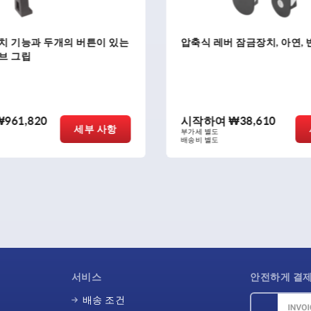
 있는
압축식 레버 잠금장치, 아연, 반원형
시작하여
₩38,610
사항
세부 사항
부가세 별도
배송비 별도
서비스
안전하게 결
배송 조건