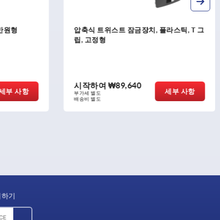
압축식 트위스트 잠금장치, 플라스틱, T 그
압축식 트위스트 잠
립, 고정형
립, 조절형
시작하여
₩89,640
시작하여
₩110
세부 사항
부가세 별도
부가세 별도
배송비 별도
배송비 별도
제하기