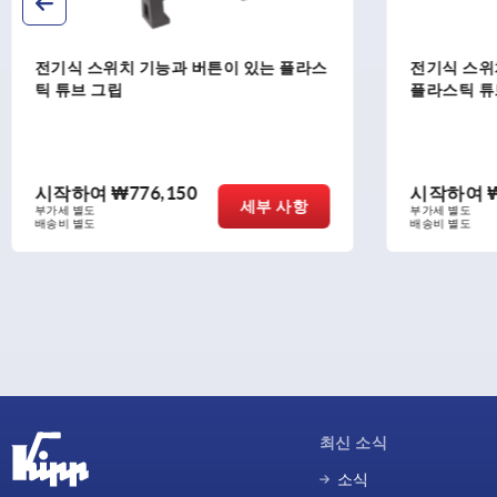
과 버튼이 있는 플라스
전기식 스위치 기능과 두개의 버튼이
플라스틱 튜브 그립
150
시작하여
₩961,820
세부 사항
세부 
부가세 별도
배송비 별도
최신 소식
소식