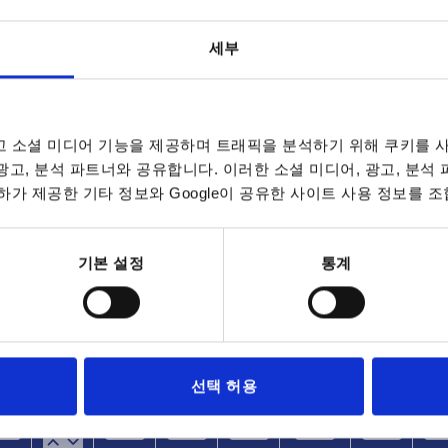
세부
 소셜 미디어 기능을 제공하며 트래픽을 분석하기 위해 쿠키를 사
 광고, 분석 파트너와 공유합니다. 이러한 소셜 미디어, 광고, 분석
하중 N
타입
가 제공한 기타 정보와 Google이 공유한 사이트 사용 정보를 조
2
1000
A
표 확대
B
기본 설정
통계
데이트됩니다. 주문 완료 전 마지막 단계에서 확정
7~9 영업일
10-26 캘린더 일
선택 허용
타입
구성
B
H
H1
H2 max.
H3
L
품 색
상