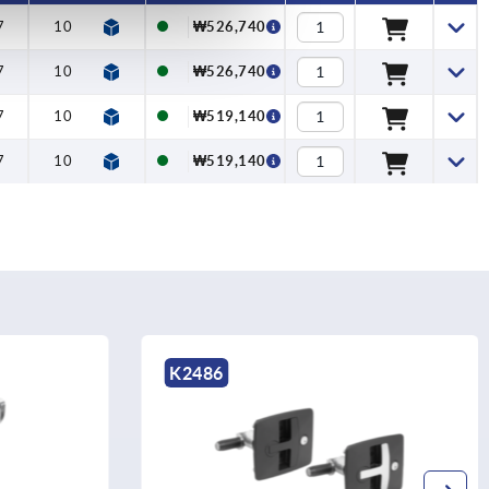
7
10
₩526,740
7
10
₩526,740
7
10
₩519,140
7
10
₩519,140
K2486
K2485