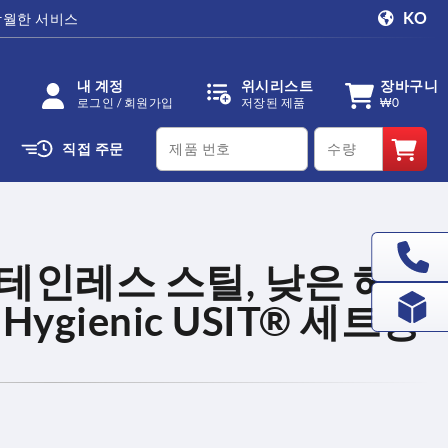
KO
탁월한 서비스
내 계정
위시리스트
장바구니
로그인 / 회원가입
저장된 제품
₩0
productCode
qty
직접 주문
스테인레스 스틸, 낮은 헤
ygienic USIT® 세트용