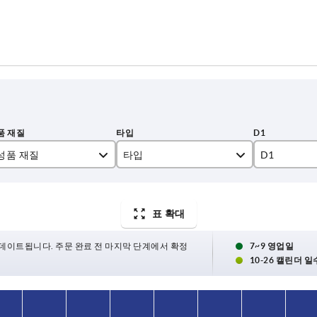
성품 재질
타입
D1
 EPDM 253815
A
10,8
 EPDM 295
B
11,8
표 확대
루오로프렌 XP 45
14
데이트됩니다. 주문 완료 전 마지막 단계에서 확정
7~9 영업일
10-26 캘린더 일
18
22