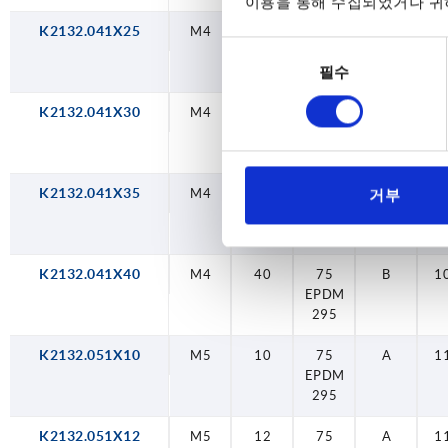
이용을 통해 수집되었거나 귀하
K2132.041X25
M4
25
75
B
1
동
EPDM
필수
295
의
선
K2132.041X30
M4
30
75
B
1
택
EPDM
295
K2132.041X35
M4
35
75
B
1
거부
EPDM
295
K2132.041X40
M4
40
75
B
1
EPDM
295
K2132.051X10
M5
10
75
A
1
EPDM
295
K2132.051X12
M5
12
75
A
1