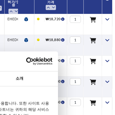
허가/ 인
가격
증
EHEDG
₩18,720
EHEDG
₩18,880
EHEDG
₩18,990
소개
EHEDG
₩19,330
EHEDG
₩19,780
용합니다. 또한 사이트 사용
 파트너는 귀하의 해당 서비스