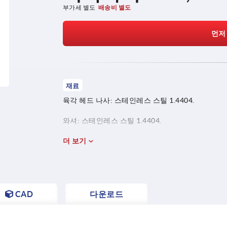
부가세 별도
배송비 별도
먼저
재료
육각 헤드 나사: 스테인레스 스틸 1.4404.
와셔: 스테인레스 스틸 1.4404.
실링 링:
더 보기
75 EPDM 295 (검정색).
70 EPDM 253815 (흰색).
CAD
다운로드
75 플루오로프렌® XP 45 (파란색).