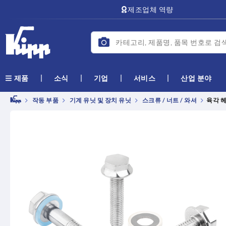
text.skipToContent
text.skipToNavigation
제조업체 역량
소식
기업
서비스
산업 분야
제품
작동 부품
기계 유닛 및 장치 유닛
스크류 / 너트 / 와셔
육각 헤