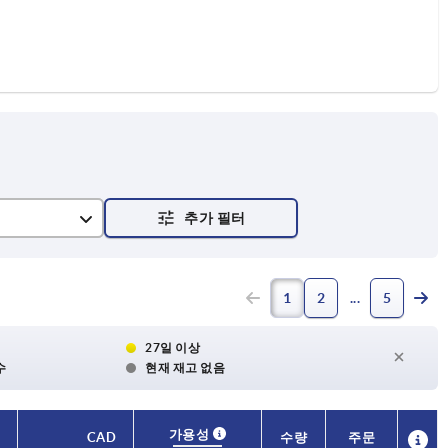
1
2
5
27일 이상
수
현재 재고 없음
가용성
CAD
수량
주문