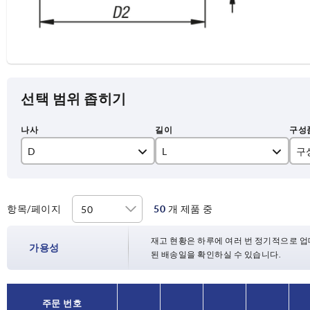
선택 범위 좁히기
D
L
구
M4
70
M5
75
항목/페이지
50
개 제품 중
8
M6
플
재고 현황은 하루에 여러 번 정기적으로 업
10
가용성
된 배송일을 확인하실 수 있습니다.
M8
12
M10
16
주문 번호