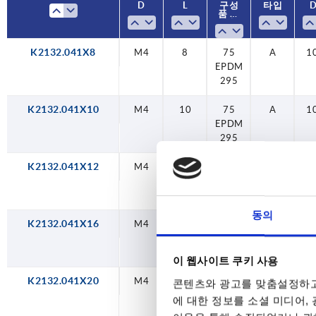
D
L
구성
타입
M12
품 재
20
질
M16
25
K2132.041X8
M4
8
75
A
1
EPDM
30
295
35
K2132.041X10
M4
10
75
A
1
EPDM
40
295
45
K2132.041X12
M4
12
75
A
1
EPDM
50
295
동의
60
K2132.041X16
M4
16
75
A
1
EPDM
70
295
이 웹사이트 쿠키 사용
80
K2132.041X20
M4
20
75
A
1
콘텐츠와 광고를 맞춤설정하고
EPDM
에 대한 정보를 소셜 미디어,
295