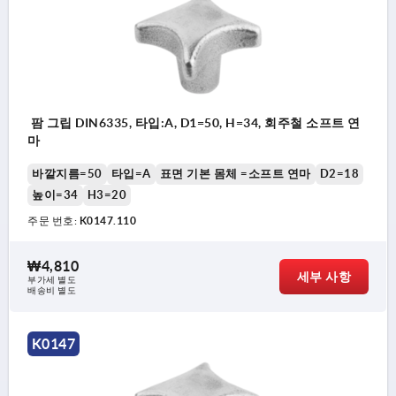
팜 그립 DIN6335, 타입:A, D1=50, H=34, 회주철 소프트 연
마
바깥지름=50
타입=A
표면 기본 몸체 =소프트 연마
D2=18
높이=34
H3=20
주문 번호:
K0147.110
₩4,810
세부 사항
부가세 별도
배송비 별도
K0147