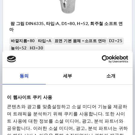
팜 그립 DIN6335, 타입:A, D1=80, H=52, 회주철 소프트 연
마
바깥지름=80
타입=A
표면 기본 몸체 =소프트 연마
D2=25
높이=52
H3=30
주문 번호:
K0147.116
₩12,350
동의
세부
소개
세부 사항
부가세 별도
배송비 별도
이 웹사이트 쿠키 사용
K0147
콘텐츠와 광고를 맞춤설정하고 소셜 미디어 기능을 제공하
며 트래픽을 분석하기 위해 쿠키를 사용합니다. 또한 사이
트 사용에 대한 정보를 소셜 미디어, 광고, 분석 파트너와
공유합니다. 이러한 소셜 미디어, 광고, 분석 파트너는 귀하