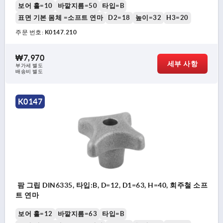
보어 홀=10
바깥지름=50
타입=B
표면 기본 몸체 =소프트 연마
D2=18
높이=32
H3=20
주문 번호:
K0147.210
₩7,970
세부 사항
부가세 별도
배송비 별도
K0147
팜 그립 DIN6335, 타입:B, D=12, D1=63, H=40, 회주철 소프
트 연마
보어 홀=12
바깥지름=63
타입=B