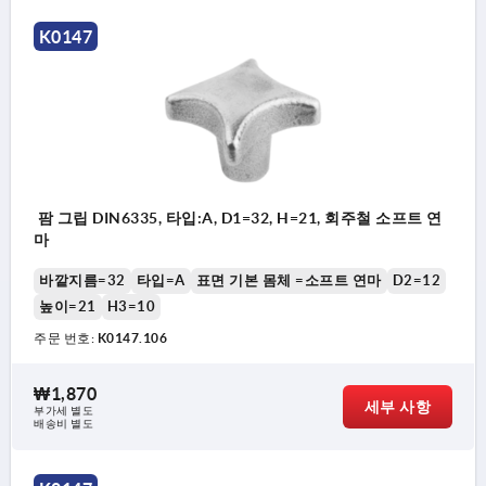
K0147
팜 그립 DIN6335, 타입:A, D1=32, H=21, 회주철 소프트 연
마
바깥지름=32
타입=A
표면 기본 몸체 =소프트 연마
D2=12
높이=21
H3=10
주문 번호:
K0147.106
₩1,870
세부 사항
부가세 별도
배송비 별도
타입 A: 가공되지 않은 원형