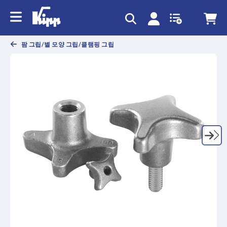
text.skipToContent
text.skipToNavigation
팜 그립/별 모양 그립/클램핑 그립