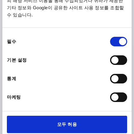
의 해당 서비스 이용을 통해 수집되었거나 귀하가 제공한
기타 정보와 Google이 공유한 사이트 사용 정보를 조합할
팜 그립 DIN6335, 타입:A, D1=100, H=65, 회주철 소프트 연
수 있습니다.
마
바깥지름=100
타입=A
표면 기본 몸체 =소프트 연마
동
D2=32
높이=65
H3=38
필수
의
주문 번호:
K0147.120
선
택
기본 설정
₩24,010
세부 사항
부가세 별도
배송비 별도
통계
K0147
마케팅
모두 허용