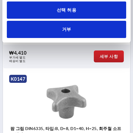
팜 그립 DIN6335, 타입:B, D=6, D1=32, H=20, 회주철 소프
선택 허용
트 연마
보어 홀=6
바깥지름=32
타입=B
거부
표면 기본 몸체 =소프트 연마
D2=12
높이=20
H3=10
주문 번호:
K0147.206
₩4,410
세부 사항
부가세 별도
배송비 별도
K0147
팜 그립 DIN6335, 타입:B, D=8, D1=40, H=25, 회주철 소프