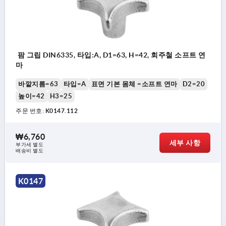
팜 그립 DIN6335, 타입:A, D1=63, H=42, 회주철 소프트 연
마
바깥지름=63
타입=A
표면 기본 몸체 =소프트 연마
D2=20
높이=42
H3=25
주문 번호:
K0147.112
₩6,760
세부 사항
부가세 별도
배송비 별도
K0147