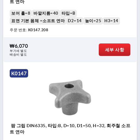
트 연마
보어 홀=8
바깥지름=40
타입=B
표면 기본 몸체 =소프트 연마
D2=14
높이=25
H3=14
주문 번호:
K0147.208
₩6,070
세부 사항
부가세 별도
배송비 별도
K0147
팜 그립 DIN6335, 타입:B, D=10, D1=50, H=32, 회주철 소프
트 연마