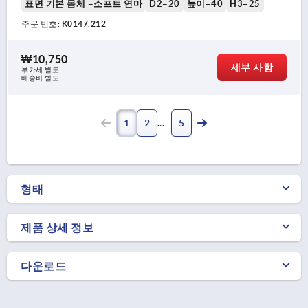
표면 기본 몸체 =소프트 연마
D2=20
높이=40
H3=25
주문 번호:
K0147.212
₩10,750
세부 사항
부가세 별도
배송비 별도
1
2
5
형태
제품 상세 정보
다운로드