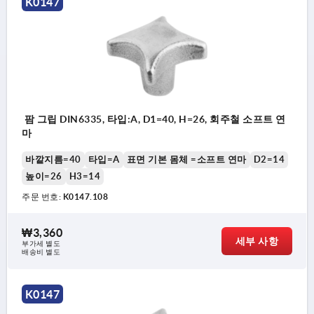
K0147
타입 B: 관통형 보어홀
타입 C: 막힌 홀
타입 D: 나사 뚫려있음
타입 E: 나사 막힌 홀
타입 L: 수나사 있음
팜 그립 DIN6335, 타입:A, D1=40, H=26, 회주철 소프트 연
마
바깥지름=40
타입=A
표면 기본 몸체 =소프트 연마
D2=14
높이=26
H3=14
주문 번호:
K0147.108
₩3,360
세부 사항
부가세 별도
배송비 별도
K0147