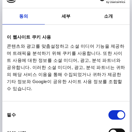
동의
세부
소개
별 모양 그립 연장 허브 포함 D=M08 D1=52 H=61 열가소
성, 검정, 구성 요소:황동
이 웹사이트 쿠키 사용
나사=M8
바깥지름=52
스크루 깊이=15
D2=17,5
D3=19
콘텐츠와 광고를 맞춤설정하고 소셜 미디어 기능을 제공하
D6=14
높이=61
H1=39
T1=2,5
며 트래픽을 분석하기 위해 쿠키를 사용합니다. 또한 사이
주문 번호:
K1088.2520861
트 사용에 대한 정보를 소셜 미디어, 광고, 분석 파트너와
공유합니다. 이러한 소셜 미디어, 광고, 분석 파트너는 귀하
₩5,820
의 해당 서비스 이용을 통해 수집되었거나 귀하가 제공한
세부 사항
부가세 별도
기타 정보와 Google이 공유한 사이트 사용 정보를 조합할
배송비 별도
수 있습니다.
K1088
동
필수
의
선
택