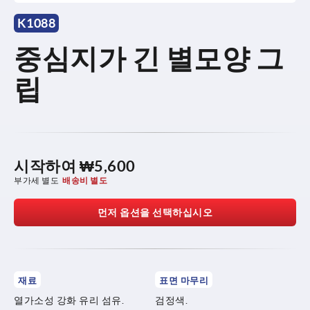
K1088
중심지가 긴 별모양 그
립
시작하여
₩5,600
부가세 별도
배송비 별도
먼저 옵션을 선택하십시오
재료
표면 마무리
열가소성 강화 유리 섬유.
검정색.