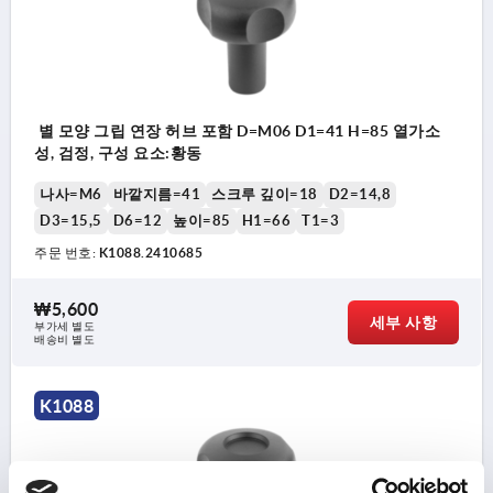
별 모양 그립 연장 허브 포함 D=M06 D1=41 H=85 열가소
성, 검정, 구성 요소:황동
나사=M6
바깥지름=41
스크루 깊이=18
D2=14,8
D3=15,5
D6=12
높이=85
H1=66
T1=3
주문 번호:
K1088.2410685
₩5,600
세부 사항
부가세 별도
배송비 별도
K1088