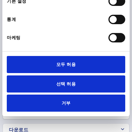
기본 설정
별 모양 그립 연장 허브 포함 D=M10 D1=52 H=71 열가소
통계
성, 검정, 구성 요소:황동
나사=M10
바깥지름=52
스크루 깊이=15
D2=18
마케팅
D3=20,5
D6=14
높이=71
H1=49
T1=2,5
주문 번호:
K1088.2521071
모두 허용
₩6,300
세부 사항
부가세 별도
배송비 별도
선택 허용
제품 상세 정보
거부
CAD
다운로드