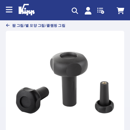
text.skipToContent
text.skipToNavigation
팜 그립/별 모양 그립/클램핑 그립