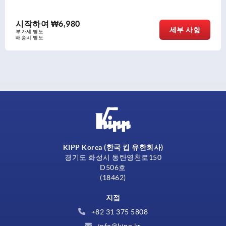
80
시작하여
₩4,
세부 사항
부가세 별도
배송비 별도
KIPP Korea (한국 킵 유한회사)
경기도 화성시 동탄영천로150
D506호
(18462)
지점
+82 31 375 5808
info@kipp.kr