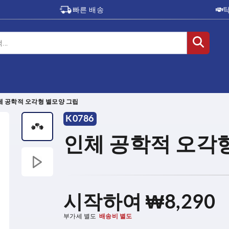
빠른 배송
체 공학적 오각형 별모양 그립
K0786
인체 공학적 오각
시작하여
₩8,290
부가세 별도
배송비 별도