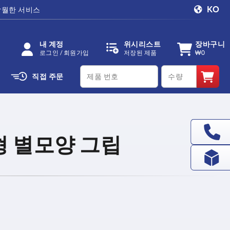
KO
탁월한 서비스
내 계정
위시리스트
장바구니
로그인 / 회원가입
저장된 제품
₩0
productCode
qty
직접 주문
형 별모양 그립