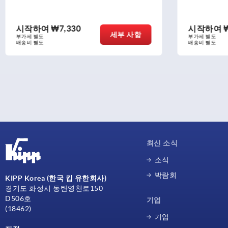
시작하여
₩7,330
시작하여
세부 사항
부가세 별도
부가세 별도
배송비 별도
배송비 별도
최신 소식
소식
박람회
KIPP Korea (한국 킵 유한회사)
경기도 화성시 동탄영천로150
D506호
기업
(18462)
기업