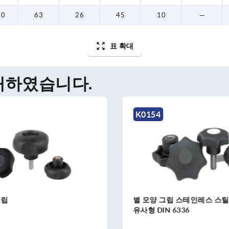
10
63
26
45
10
—
표 확대
매하였습니다.
K0154
그립
별 모양 그립 스테인레스 스틸
유사형 DIN 6336