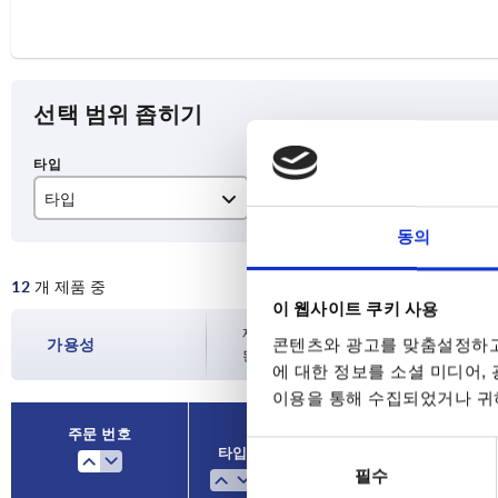
선택 범위 좁히기
타입
구성품 재질
D
동의
K
스테인리스 스틸
M
12
개 제품 중
L
스틸
M1
이 웹사이트 쿠키 사용
재고 현황은 하루에 여러 번 정기적으로 업
콘텐츠와 광고를 맞춤설정하고
가용성
된 배송일을 확인하실 수 있습니다.
에 대한 정보를 소셜 미디어,
이용을 통해 수집되었거나 귀하
주문 번호
동
타입
구성품 재질
필수
의