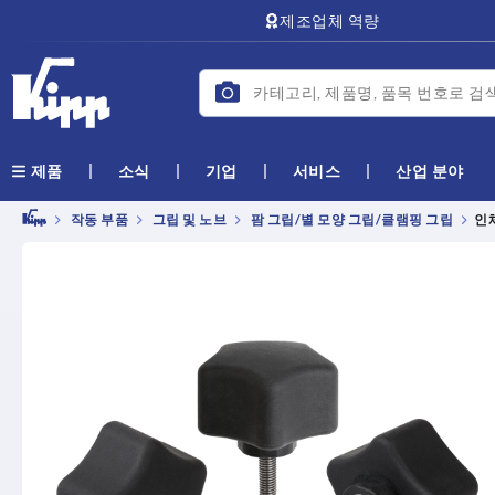
text.skipToContent
text.skipToNavigation
제조업체 역량
소식
기업
서비스
산업 분야
제품
작동 부품
그립 및 노브
팜 그립/별 모양 그립/클램핑 그립
인