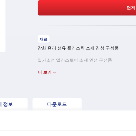
먼저
재료
강화 유리 섬유 플라스틱 소재 경성 구성품
열가소성 엘라스토머 소재 연성 구성품
강도 등급 5.8 스틸 또는 스테인레스 스틸 1.4305
더 보기
소재 부싱 또는 스레드 볼트.
세 정보
다운로드