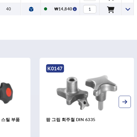
40
₩14,840
K0147
 스틸 부품
팜 그립 회주철 DIN 6335