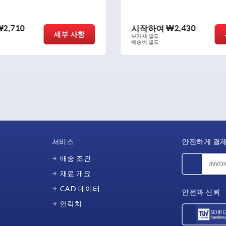
₩2,710
시작하여
₩2,430
세부 사항
부가세 별도
배송비 별도
서비스
안전하게 결
배송 조건
재료 개요
CAD 데이터
안전과 신뢰
연락처