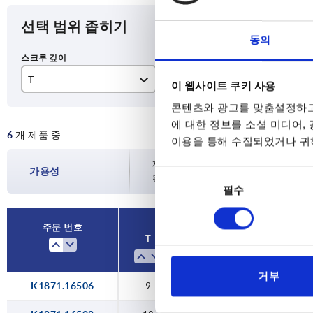
선택 범위 좁히기
동의
T
A
D
이 웹사이트 쿠키 사용
콘텐츠와 광고를 맞춤설정하고
9
65,1
M
에 대한 정보를 소셜 미디어,
6
개 제품 중
12
75,1
M
이용을 통해 수집되었거나 귀하
15
85,2
M1
재고 현황은 하루에 여러 번 정기적으로 업
가용성
동
된 배송일을 확인하실 수 있습니다.
필수
의
18
M1
선
택
주문 번호
T
A
D
거부
K1871.16506
9
65,1
M6