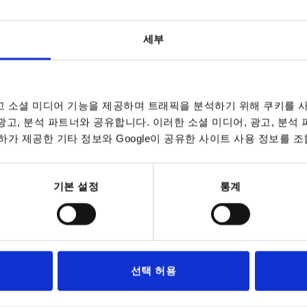
세부
나사 종류
타입
 소셜 미디어 기능을 제공하며 트래픽을 분석하기 위해 쿠키를 사
6
암나사
K
 광고, 분석 파트너와 공유합니다. 이러한 소셜 미디어, 광고, 분석
표 확대
8
가 제공한 기타 정보와 Google이 공유한 사이트 사용 정보를 조
0
데이트됩니다. 주문 완료 전 마지막 단계에서 확정
7~9 영업일
10-26 캘린더 일
기본 설정
통계
2
나사 종류
타입
B
D3
H
선택 허용
암나사
K
14,6
18
37