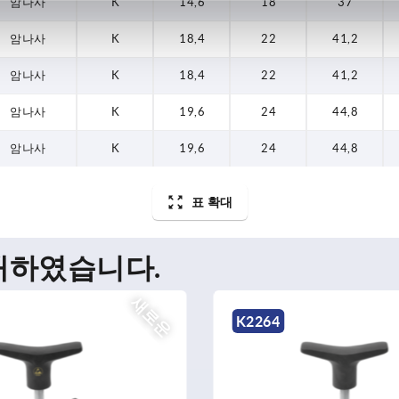
암나사
K
14,6
18
37
암나사
K
18,4
22
41,2
암나사
K
18,4
22
41,2
암나사
K
19,6
24
44,8
암나사
K
19,6
24
44,8
표 확대
매하였습니다.
새로운
K2265