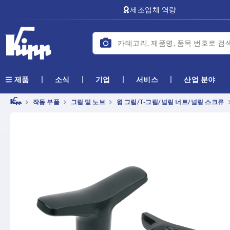
text.skipToContent
text.skipToNavigation
제조업체 역량
소식
기업
서비스
산업 분야
제품
작동 부품
그립 및 노브
윙 그립/T-그립/널링 너트/널링 스크류