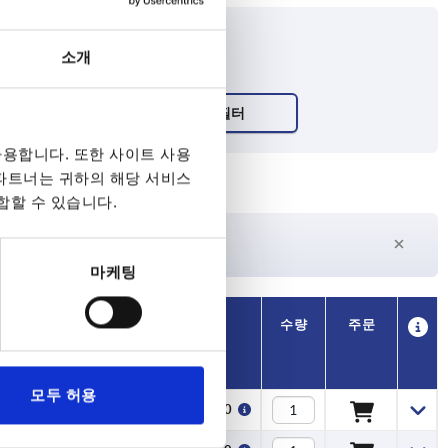
소개
용합니다. 또한 사이트 사용
 파트너는 귀하의 해당 서비스
합할 수 있습니다.
27일 이상
수
현재 재고 없음
마케팅
가용성
CAD
수량
주문
H1
가격
모두 허용
22,9
₩9,110