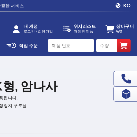
KO
탁월한 서비스
내 계정
위시리스트
장바구니
로그인 / 회원가입
저장된 제품
₩0
productCode
qty
직접 주문
K형, 암나사
사용됩니다.
 고정장치 구조물